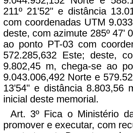
9.044.952,152 Norte e 588.
211º 21'52" e distância 13.
com coordenadas UTM 9.033.
deste, com azimute 285º 47' 0
ao ponto PT-03 com coorde
572.285,632 Este; deste, c
9.802,45 m, chega-se ao p
9.043.006,492 Norte e 579.52
13'54" e distância 8.803,56
inicial deste memorial.
Art. 3º Fica o Ministério 
promover e executar, com rec