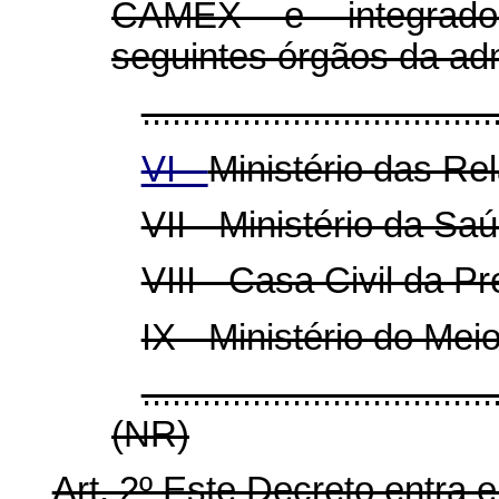
CAMEX e integrado
seguintes órgãos da adm
...................................
VI -
Ministério das Re
VII - Ministério da Sa
VIII - Casa Civil da P
IX - Ministério do Mei
...................................
(NR)
Art. 2º Este Decreto entra 