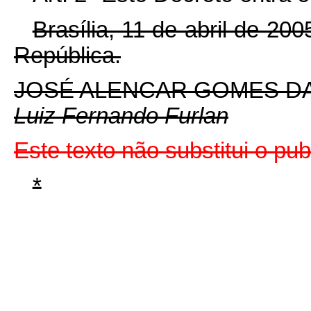
Brasília, 11 de abril de 20
República.
JOSÉ ALENCAR GOMES DA
Luiz Fernando Furlan
Este texto não substitui o pu
*