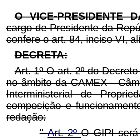
O VICE-PRESIDENTE 
cargo de Presidente da Repúb
confere o art. 84, inciso VI, a
DECRETA:
Art. 1º O art. 2º do Decret
no âmbito da CAMEX - Câma
Interministerial de Proprie
composição e funcionamento
redação:
"
Art. 2º
O GIPI será 