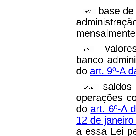
base de 
administraçã
mensalmente
valore
banco admini
do
art. 9º-A d
saldos 
operações co
do
art. 6º-A 
12 de janeir
a essa Lei p