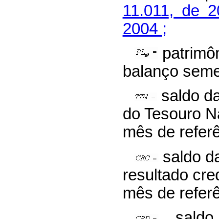
11.011, de 
2004 ;
patrimôn
balanço semes
saldo da
do Tesouro Na
mês de referê
saldo d
resultado cre
mês de referê
saldo