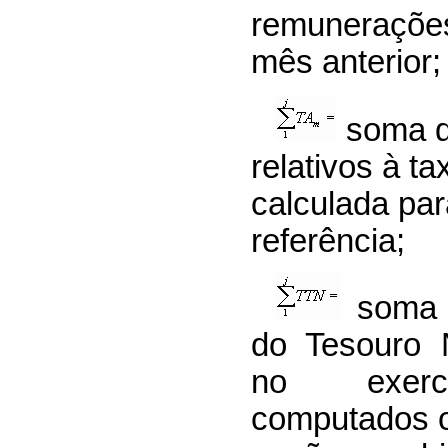
remunerações
mês anterior;
soma d
relativos à t
calculada pa
referência;
soma d
do Tesouro 
no exercí
computados o