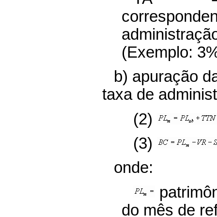
correspon
administração
(Exemplo: 3%
b) apuração da
taxa de adminis
(2)
(3)
onde:
patrimôni
do mês de ref