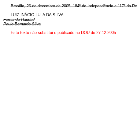
Brasília, 26 de dezembro de 2005; 184º da Independência e 117º da Re
LUIZ INÁCIO LULA DA SILVA
Fernando Haddad
Paulo Bernardo Silva
Este texto não substitui o publicado no DOU de 27.12.2005