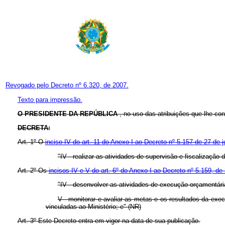
Revogado pelo Decreto nº 6.320, de 2007.
Texto para impressão.
O PRESIDENTE DA REPÚBLICA
,
no uso das atribuições que lhe conf
DECRETA:
Art. 1º O
inciso IV do art. 11 do Anexo I ao Decreto nº 5.157 de 27 de 
"IV - realizar as atividades de supervisão e fiscalizaçã
Art. 2º Os
incisos IV e V do art. 6º do Anexo I ao Decreto nº 5.159, de
"IV - desenvolver as atividades de execução orçamentária,
V - monitorar e avaliar as metas e os resultados da exe
vinculadas ao Ministério; e" (NR)
Art. 3º Este Decreto entra em vigor na data de sua publicação.