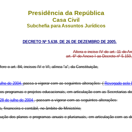
Presidência da República
Casa Civil
Subchefia para Assuntos Jurídicos
DECRETO Nº 5.638, DE 26 DE DEZEMBRO DE 2005.
Altera o inciso IV do art. 11 do 
art. 6º do Anexo I ao Decreto nº 5.159
ere o art. 84, incisos IV e VI, alínea "a", da Constituição,
julho de 2004,
passa a vigorar com as seguintes alterações: (
Revogado pelo D
o dos programas e projetos educacionais, em articulação com as Secretarias d
 28 de julho de 2004
, passam a vigorar com as seguintes alterações:
 financeira e contábil, no âmbito do Ministério;
cução dos planos e programas anuais e plurianuais, em articulação com as d