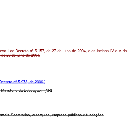
Anexo I ao Decreto nº 5.157, de 27 de julho de 2004, e os incisos IV e V do
, de 28 de julho de 2004.
ecreto nº 5.973, de 2006.)
o Ministério da Educação;" (NR)
emais Secretarias, autarquias, empresa públicas e fundações