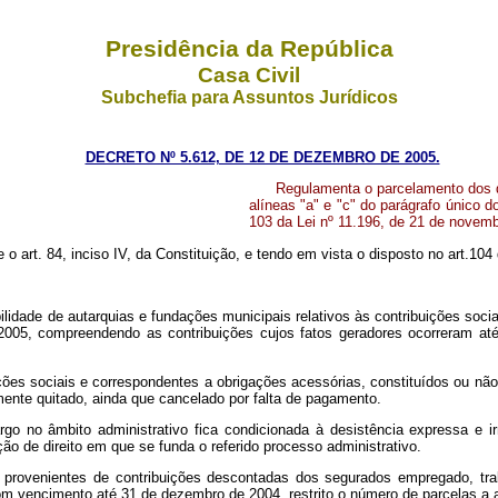
Presidência da República
Casa Civil
Subchefia para Assuntos Jurídicos
DECRETO Nº 5.612, DE 12 DE DEZEMBRO DE 2005.
Regulamenta o parcelamento dos dé
alíneas "a" e "c" do parágrafo único do
103 da Lei nº
11.196, de 21 de novemb
e o art. 84, inciso IV, da Constituição, e tendo em vista o disposto no art.1
ilidade de autarquias e fundações municipais relativos às contribuições soci
005, compreendendo as contribuições cujos fatos geradores ocorreram at
ições sociais e correspondentes a obrigações acessórias, constituídos ou não
mente quitado, ainda que cancelado por falta de pagamento.
go no âmbito administrativo fica condicionada à desistência expressa e 
ão de direito em que se funda o referido processo administrativo.
 provenientes de contribuições descontadas dos segurados empregado, tra
m vencimento até 31 de dezembro de 2004, restrito o número de parcelas a 