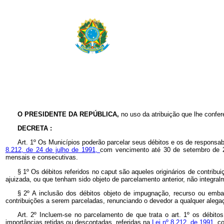
O PRESIDENTE DA REPÚBLICA,
no uso da atribuição que lhe confer
DECRETA :
Art. 1º Os Municípios poderão parcelar seus débitos e os de responsab
8.212, de 24 de julho de 1991,
com vencimento até 30 de setembro de 2
mensais e consecutivas.
§ 1º Os débitos referidos no caput são aqueles originários de contribu
ajuizada, ou que tenham sido objeto de parcelamento anterior, não integral
§ 2º A inclusão dos débitos objeto de impugnação, recurso ou embar
contribuições a serem parceladas, renunciando o devedor a qualquer alegaç
Art. 2º Incluem-se no parcelamento de que trata o art. 1º
os débitos
importâncias retidas ou descontadas, referidas na
Lei nº
8.212, de 1991,
co