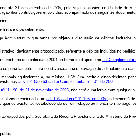
zado até 31 de dezembro de 2005, pelo sujeito passivo na Unidade de Ate
ecadação das contribuições envolvidas, acompanhado dos seguintes documento
dido;
ue firmará o parcelamento;
o Administrativo que tenha por objeto a discussão de débitos incluídos n
rativo, devidamente protocolizado, referente a débitos incluídos no pedido;
 referente ao ano calendário 2004 na forma do disposto na
Lei Complementar
são do parcelamento ficará condicionada à comprovação do adimplemento das 
 mensais equivalentes a, no mínimo, 1,5% (um inteiro e cinco décimos por c
evisto nos
arts. 52,
53
e
63 da Lei Complementar nº
101, de 2000.
i nº
11.196, de 21 de novembro de 2005,
não será cumulativa com qualquer ou
dos motivos mencionados no
art. 103 da Lei nº
11.196, de 2005,
independerá de n
 quando existente, restabelecendo-se, em relação ao montante não pago, os
o expedidos pela Secretaria da Receita Previdenciária do Ministério da Prev
pública.