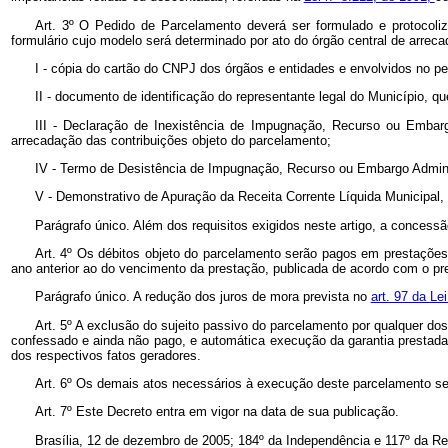
Art. 3º O Pedido de Parcelamento deverá ser formulado e protocoli
formulário cujo modelo será determinado por ato do órgão central de arr
I - cópia do cartão do CNPJ dos órgãos e entidades e envolvidos no pe
II - documento de identificação do representante legal do Município, q
III - Declaração de Inexistência de Impugnação, Recurso ou Embarg
arrecadação das contribuições objeto do parcelamento;
IV - Termo de Desistência de Impugnação, Recurso ou Embargo Administ
V - Demonstrativo de Apuração da Receita Corrente Líquida Municipal,
Parágrafo único. Além dos requisitos exigidos neste artigo, a conces
Art. 4º Os débitos objeto do parcelamento serão pagos em prestações
ano anterior ao do vencimento da prestação, publicada de acordo com o pr
Parágrafo único. A redução dos juros de mora prevista no
art. 97 da Le
Art. 5º A exclusão do sujeito passivo do parcelamento por qualquer 
confessado e ainda não pago, e automática execução da garantia prestada,
dos respectivos fatos geradores.
Art. 6º Os demais atos necessários à execução deste parcelamento serã
Art. 7º Este Decreto entra em vigor na data de sua publicação.
Brasília, 12 de dezembro de 2005; 184º
da Independência e 117º
da Re