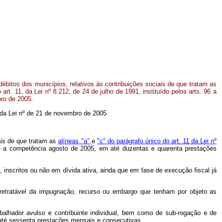
bitos dos municípios, relativos às contribuições sociais de que tratam as
 art. 11, da Lei nº
8.212, de 24 de julho de 1991, instituído pelos arts. 96 a
ro de 2005.
04 da Lei nº de 21 de novembro de 2005
ais de que tratam as
alíneas "a"
e
"c" do parágrafo único do art. 11 da Lei nº
é a competência agosto de 2005, em até duzentas e quarenta prestações
, inscritos ou não em dívida ativa, ainda que em fase de execução fiscal já
irretratável da impugnação, recurso ou embargo que tenham por objeto as
balhador avulso e contribuinte individual, bem como de sub-rogação e de
até sessenta prestações mensais e consecutivas.