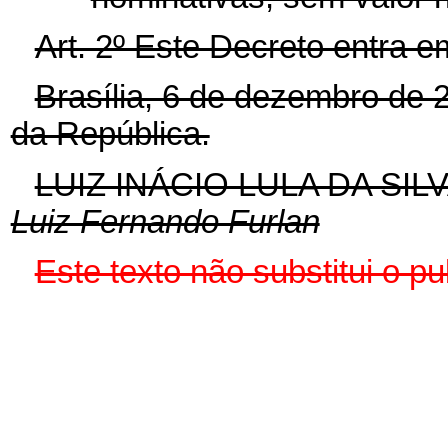
Art. 2º Este Decreto entra e
Brasília, 6 de dezembro de 
da República.
LUIZ INÁCIO LULA DA SIL
Luiz Fernando Furlan
Este texto não substitui o 