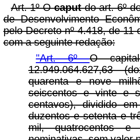
Art. 1º O
caput
do art. 6º 
de Desenvolvimento Econôm
pelo Decreto nº 4.418, de 11 
com a seguinte redação:
"Art. 6º
O capi
12.949.064.627,63 (d
quarenta e nove milhõ
seiscentos e vinte e 
centavos), dividido em
duzentos e setenta e tr
mil, quatrocentos e
nominativas, sem valor 