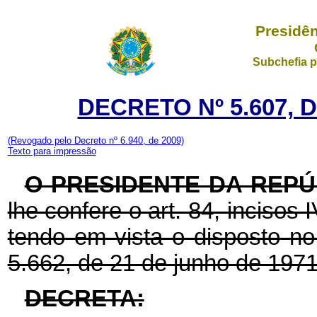
Presidên
Subchefia p
DECRETO Nº 5.607, 
(Revogado pelo Decreto nº 6.940, de 2009)
Texto para impressão
O PRESIDENTE DA REPÚ
lhe confere o art. 84, incisos 
tendo em vista o disposto no 
5.662, de 21 de junho de 1971
DECRETA: