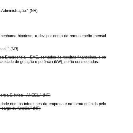
Administração." (NR)
 nenhuma hipótese, a dez por cento da remuneração mensal
cal." (NR)
ca Emergencial - EAE, somados às receitas financeiras, e os
capacidade de geração e potência (kW), serão consideradas:
ergia Elétrica - ANEEL." (NR)
idade com os interesses da empresa e na forma definida pelo
o cargo ou função." (NR)