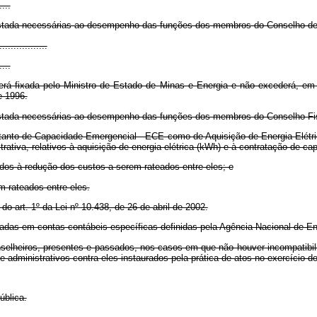
....
tada necessárias ao desempenho das funções dos membros do Conselho de 
.................
....
rá fixada pelo Ministro de Estado de Minas e Energia e não excederá, em
e 1996.
tada necessárias ao desempenho das funções dos membros do Conselho Fis
 tanto de Capacidade Emergencial - ECE como de Aquisição de Energia Elétri
istrativa, relativos à aquisição de energia elétrica (kWh) e à contratação de 
ados à redução dos custos a serem rateados entre eles; e
m rateados entre eles.
do art. 1º da Lei nº 10.438, de 26 de abril de 2002.
iadas em contas contábeis específicas definidas pela Agência Nacional de En
selheiros, presentes e passados, nos casos em que não houver incompatibil
 administrativos contra eles instaurados pela prática de atos no exercício d
ública.