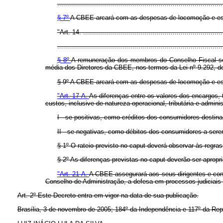
...................................................................................
§ 7º
A CBEE arcará com as despesas de locomoção e es
"Art. 14. ......................................................................
...................................................................................
§ 8º
A remuneração dos membros do Conselho Fiscal se
média dos Diretores da CBEE, nos termos da Lei nº 9.292, d
§ 9º A CBEE arcará com as despesas de locomoção e es
"Art. 17-A.
As diferenças entre os valores dos encargos,
custos, inclusive de natureza operacional, tributária e admin
I - se positivas, como créditos dos consumidores destin
II - se negativas, como débitos dos consumidores a sere
§ 1º O rateio previsto no caput deverá observar às regras 
§ 2º As diferenças previstas no caput deverão ser apropr
"Art. 21-A.
A CBEE assegurará aos seus dirigentes e con
Conselho de Administração, a defesa em processos judiciais e
Art. 2º Este Decreto entra em vigor na data de sua publicação.
Brasília, 3 de novembro de 2005; 184º da Independência e 117º da Rep