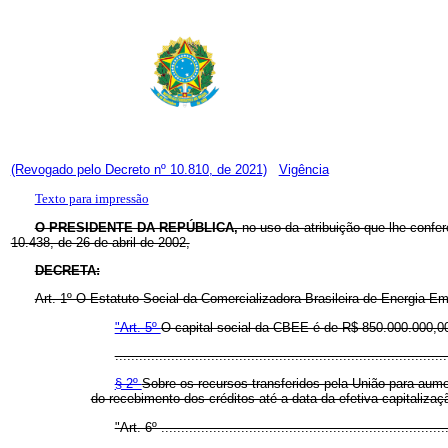
(Revogado pelo Decreto nº 10.810, de 2021)
Vigência
Texto para impressão
O PRESIDENTE DA REPÚBLICA,
no uso da atribuição que lhe confer
10.438, de 26 de abril de 2002,
DECRETA:
Art. 1º O Estatuto Social da Comercializadora Brasileira de Energia E
"Art. 5º
O capital social da CBEE é de R$ 850.000.000,00 
...................................................................................
§ 2º
Sobre os recursos transferidos pela União para aumen
do recebimento dos créditos até a data da efetiva capitalizaç
"Art. 6º ........................................................................