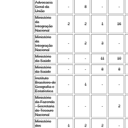
Advocacia
Geral da
-
8
-
-
União
Ministério
da
2
2
1
16
Integração
Nacional
Ministério
da
-
2
3
-
Integração
Nacional
Ministério
-
-
11
10
da Saúde
Ministério
-
-
8
8
da Saúde
Instituto
Brasileiro de
-
1
-
-
Geografia e
Estatística
Ministério
da Fazenda
- Secretaria
-
-
-
2
do Tesouro
Nacional
Ministério
dos
1
2
2
-