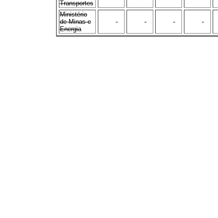
Transportes
Ministério
de Minas e
-
-
-
-
Energia