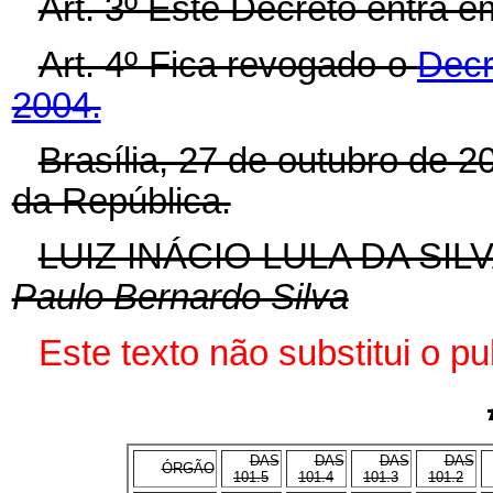
Art. 3º Este Decreto entra e
Art. 4º Fica revogado o
Decr
2004.
Brasília, 27 de outubro de 
da República.
LUIZ INÁCIO LULA DA SIL
Paulo Bernardo Silva
Este texto não substitui o 
DAS
DAS
DAS
DAS
ÓRGÃO
101.5
101.4
101.3
101.2