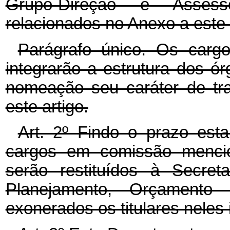
Grupo-Direção e Asses
relacionados no Anexo a este
Parágrafo único. Os carg
integrarão a estrutura dos ó
nomeação seu caráter de tra
este artigo.
Art. 2º Findo o prazo est
cargos em comissão menci
serão restituídos à Secret
Planejamento, Orçamento
exonerados os titulares neles 