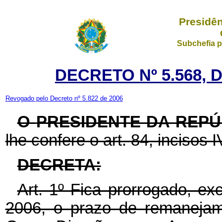
Presidên
Subchefia p
DECRETO Nº 5.568, 
Revogado pelo Decreto nº 5.822 de 2006
O
PRESIDENTE DA REPÚ
lhe confere o art. 84, incisos I
DECRETA:
Art. 1º Fica prorrogado, e
2006, o prazo de remaneja