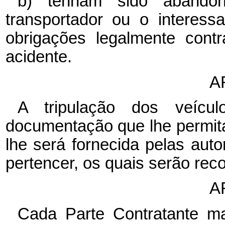
b) tenham sido abandon
transportador ou o interes
obrigações legalmente cont
acidente.
A
A tripulação dos veícu
documentação que lhe permita
lhe será fornecida pelas aut
pertencer, os quais serão re
A
Cada Parte Contratante ma