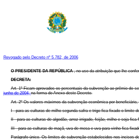
Revogado pelo Decreto nº 5.782, de 2006
O PRESIDENTE DA REPÚBLICA
, no uso da atribuição que lhe confe
DECRETA:
Art. 1º Ficam aprovados os percentuais da subvenção ao prêmio do seg
junho de 2004,
na forma do Anexo deste Decreto.
Art. 2º Os valores máximos da subvenção econômica por beneficiário, p
I - para as culturas de milho segunda safra e trigo fica fixado o limite d
II - para as culturas de algodão, arroz irrigado, feijão, milho e soja fica 
III - para as culturas de maçã, uva de mesa e uva para vinho fica fixado
Parágrafo único. Os limites de subvenção estabelecidos nos incisos do