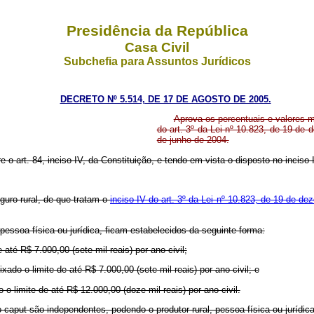
Presidência da República
Casa Civil
Subchefia para Assuntos Jurídicos
DECRETO Nº 5.514, DE 17 DE AGOSTO DE 2005.
Aprova os percentuais e valores m
do art. 3º da Lei nº 10.823, de 19 de d
de junho de 2004.
re o art. 84, inciso IV, da Constituição, e tendo em vista o disposto no inciso
uro rural, de que tratam o
inciso IV do art. 3º da Lei nº 10.823, de 19 de d
essoa física ou jurídica, ficam estabelecidos da seguinte forma:
e até R$ 7.000,00 (sete mil reais) por ano civil;
fixado o limite de até R$ 7.000,00 (sete mil reais) por ano civil; e
 o limite de até R$ 12.000,00 (doze mil reais) por ano civil.
 caput são independentes, podendo o produtor rural, pessoa física ou jurídic