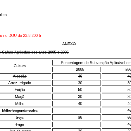
lica.
ado no DOU de 23.8.200
5
ANEXO
s Safras Agrícolas dos anos 2005 e 2006
Percentagem de Subvenção Aplicável e
Cultura
2005
20
Algodão
40
4
Arroz Irrigado
30
3
Feijão
50
5
Maçã
30
3
Milho
40
4
Milho Segunda Safra
4
Soja
30
3
Trigo
4