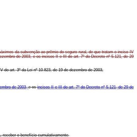
áximos da subvenção ao prêmio do seguro rural, de que tratam o inciso IV
ezembro de 2003, e os incisos II e III do art. 7º do Decreto nº 5.121, de 29
 IV do art. 3º da Lei nº 10.823, de 19 de dezembro de 2003,
ezembro de 2003,
e os
incisos II e III do art. 7º do Decreto nº 5.121, de 29 de
a, receber o benefício cumulativamente.