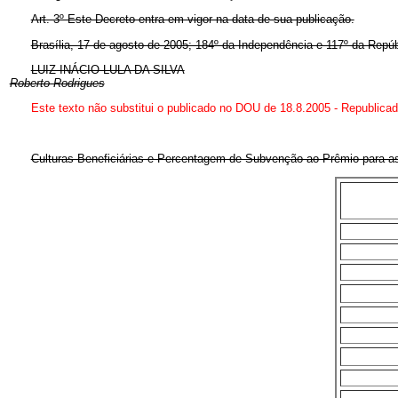
Art. 3º Este Decreto entra em vigor na data de sua publicação.
Brasília, 17 de agosto de 2005; 184º da Independência e 117º da Repúb
LUIZ INÁCIO LULA DA SILVA
Roberto Rodrigues
Este texto não substitui o publicado no DOU de 18.8.2005 - Republic
Culturas Beneficiárias e Percentagem de Subvenção ao Prêmio para a