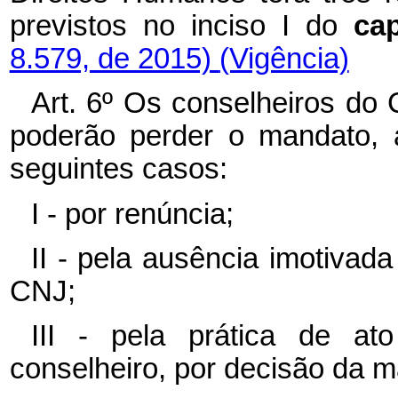
previstos no inciso I do
ca
8.579, de 2015)
(Vigência)
Art. 6º Os conselheiros do C
poderão perder o mandato, 
seguintes casos:
I - por renúncia;
II - pela ausência imotiva
CNJ;
III - pela prática de a
conselheiro, por decisão da 