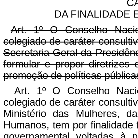
CA
DA FINALIDADE
Art. 1º O Conselho Naci
colegiado de caráter consultiv
Secretaria-Geral da Presidênc
formular e propor diretrizes
promoção de políticas pública
Art. 1º O Conselho Naci
colegiado de caráter consultiv
Ministério das Mulheres, d
Humanos, tem por finalidade f
governamental voltadas à p