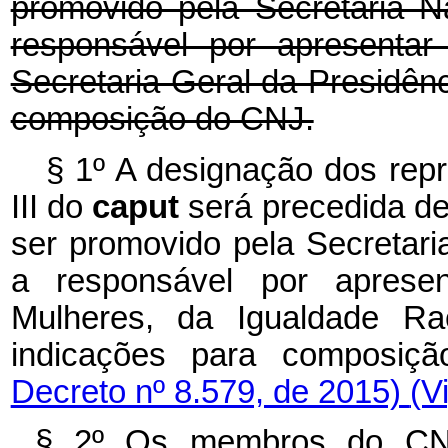
promovido pela Secretaria N
responsável por apresentar
Secretaria-Geral da Presidên
composição do CNJ.
§ 1º A designação dos repr
III do
caput
será precedida de
ser promovido pela Secretari
a responsável por aprese
Mulheres, da Igualdade Ra
indicações para composi
Decreto nº 8.579, de 2015)
(V
§ 2º Os membros do CNJ