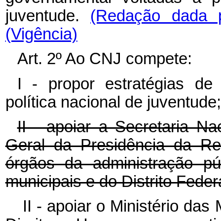
juventude.
(Redação dada p
(Vigência)
Art. 2º Ao CNJ compete:
I - propor estratégias d
política nacional de juventude;
II - apoiar a Secretaria N
Geral da Presidência da Re
órgãos da administração púb
municipais e do Distrito Federa
II - apoiar o Ministério da