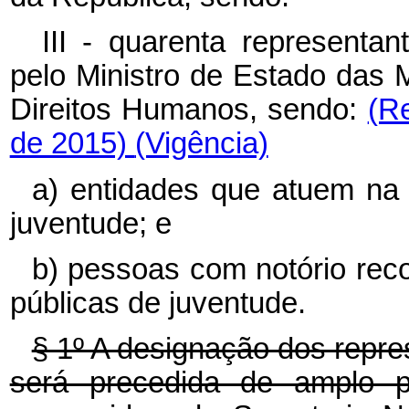
III - quarenta representan
pelo Ministro de Estado das 
Direitos Humanos, sendo:
(R
de 2015)
(Vigência)
a) entidades que atuem na 
juventude; e
b) pessoas com notório rec
públicas de juventude.
§ 1º A designação dos repres
será precedida de amplo p