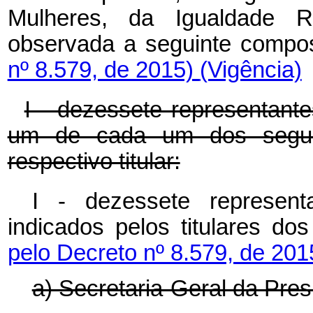
Mulheres, da Igualdade R
observada a seguinte compo
nº 8.579, de 2015)
(Vigência)
I - dezessete representant
um de cada um dos seguin
respectivo titular:
I - dezessete represent
indicados pelos titulares do
pelo Decreto nº 8.579, de 20
a) Secretaria-Geral da Pres