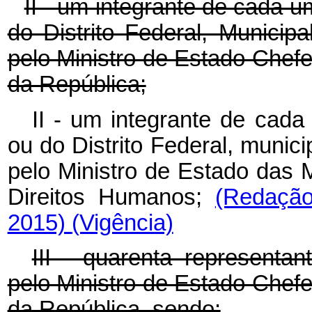
II - um integrante de cada 
do Distrito Federal, Municipa
pelo Ministro de Estado Chefe
da República;
II - um integrante de cad
ou do Distrito Federal, munici
pelo Ministro de Estado das 
Direitos Humanos;
(Redação
2015)
(Vigência)
III - quarenta representan
pelo Ministro de Estado Chefe
da República, sendo: