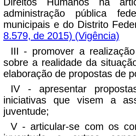
Direitos Humanos na art
administração pública fe
municipais e do Distrito Fede
8.579, de 2015)
(Vigência)
III - promover a realizaçã
sobre a realidade da situação
elaboração de propostas de po
IV - apresentar proposta
iniciativas que visem a as
juventude;
V - articular-se com os co