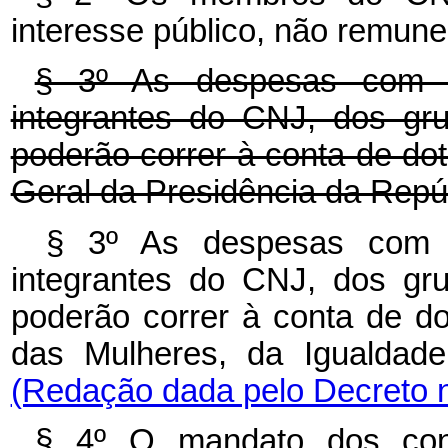
interesse público, não remune
§ 3º As despesas com 
integrantes do CNJ, dos gr
poderão correr à conta de do
Geral da Presidência da Repú
§ 3º As despesas com 
integrantes do CNJ, dos gr
poderão correr à conta de do
das Mulheres, da Igualdade
(Redação dada pelo Decreto n
§ 4º O mandato dos cons