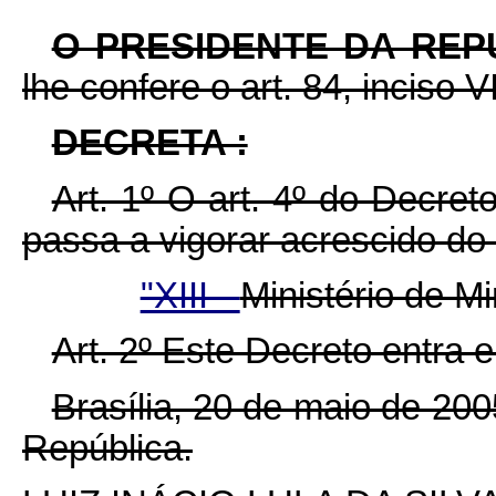
O PRESIDENTE DA REP
lhe confere o art. 84, inciso V
DECRETA :
Art. 1º O art. 4º do Decre
passa a vigorar acrescido do 
"XIII -
Ministério de M
Art. 2º Este Decreto entra 
Brasília, 20 de maio de 20
República.