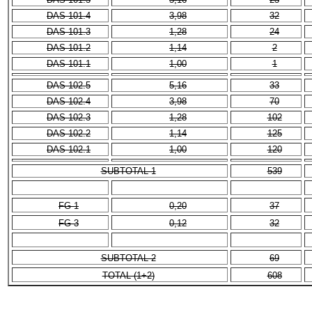
DAS 101.4
3,98
32
DAS 101.3
1,28
24
DAS 101.2
1,14
2
DAS 101.1
1,00
1
DAS 102.5
5,16
33
DAS 102.4
3,98
70
DAS 102.3
1,28
102
DAS 102.2
1,14
125
DAS 102.1
1,00
120
SUBTOTAL 1
539
FG-1
0,20
37
FG-3
0,12
32
SUBTOTAL 2
69
TOTAL (1+2)
608