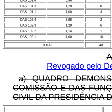
DAS 101.4
3,98
7
DAS 101.3
1,28
8
DAS 101.1
1,00
3
DAS 102.4
3,98
2
DAS 102.3
1,28
6
DAS 102.2
1,14
1
DAS 102.1
1,00
10
TOTAL
40
A
Revogado pelo De
a) QUADRO DEMONS
COMISSÃO E DAS FUNÇ
CIVIL DA PRESIDÊNCIA 