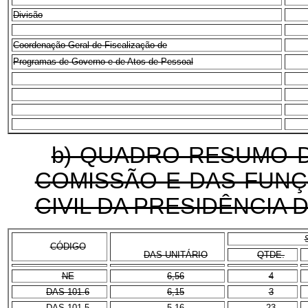
Divisão
Coordenação-Geral de Fiscalização de
Programas de Governo e de Atos de Pessoal
b) QUADRO RESUMO 
COMISSÃO E DAS FUNÇ
CIVIL DA PRESIDÊNCIA 
CÓDIGO
DAS-UNITÁRIO
QTDE.
NE
6,56
4
DAS 101.6
6,15
3
DAS 101.5
5,16
23