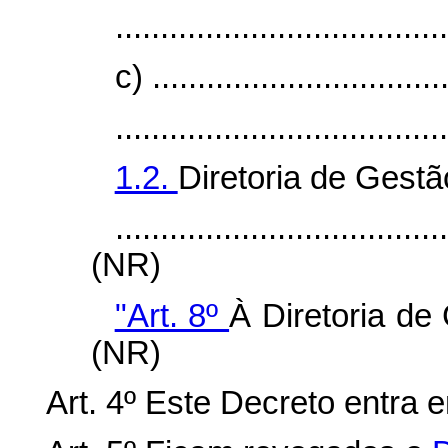
.....................................
c) .................................
.....................................
1.2.
Diretoria de Gest
....................................
(NR)
"Art. 8º
À Diretoria d
(NR)
Art. 4º Este Decreto entra 