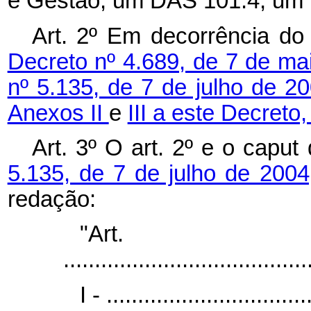
e Gestão, um DAS 101.4; um 
Art. 2º Em decorrência do 
Decreto nº 4.689, de 7 de ma
nº 5.135, de 7 de julho de 2
Anexos II
e
III a este Decreto
Art. 3º O art. 2º e o caput
5.135, de 7 de julho de 200
redação:
"Ar
.......................................
I - ................................