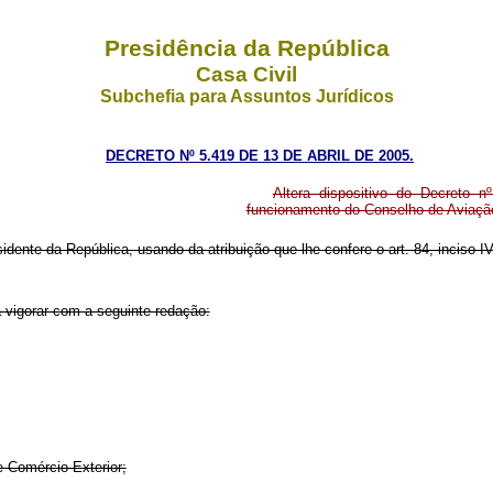
Presidência da República
Casa Civil
Subchefia para Assuntos Jurídicos
DECRETO Nº 5.419 DE 13 DE ABRIL DE 2005.
Altera dispositivo do Decreto 
funcionamento do Conselho de Aviação
idente da República, usando da atribuição que lhe confere o art. 84, inciso IV
 vigorar com a seguinte redação:
e Comércio Exterior;