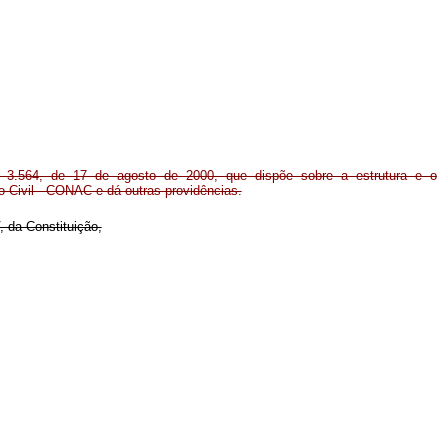
nº 3.564, de 17 de agosto de 2000, que dispõe sobre a estrutura e o
 Civil - CONAC e dá outras providências.
, da Constituição,