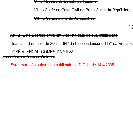
V - o Ministro de Estado do Turismo;
VI - o Chefe da Casa Civil da Presidência da República; 
VII - o Comandante da Aeronáutica.
................................................................................
Art. 2º Este Decreto entra em vigor na data de sua publicação.
Brasília, 13 de abril de 2005; 184º da Independência e 117º da Repúbli
JOSÉ ALENCAR GOMES DA SILVA
José Alencar Gomes da Silva
Este texto não substitui o publicado no D.O.U. de 14.4.2005