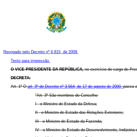
Revogado pelo Decreto nº 6.815, de 2009.
Texto para impressão.
O VICE-PRESIDENTE DA REPÚBLICA,
no exercício do cargo de Pres
DECRETA:
Art. 1º O
art. 3º do Decreto nº 3.564, de 17 de agosto de 2000,
passa a
"Art. 3º São membros do Conselho:
I - o Ministro de Estado da Defesa;
II - o Ministro de Estado das Relações Exteriores;
III - o Ministro de Estado da Fazenda;
IV - o Ministro de Estado do Desenvolvimento, Indústria 