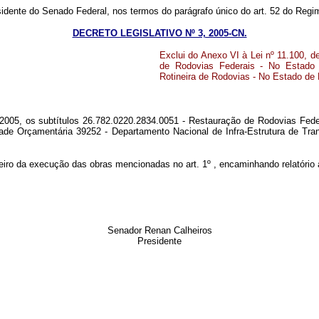
sidente do Senado Federal, nos termos do parágrafo único do art. 52 do Re
DECRETO LEGISLATIVO Nº 3, 2005-CN.
Exclui do Anexo VI à Lei nº 11.100, d
de Rodovias Federais - No Estado 
Rotineira de Rodovias - No Estado de
de 2005, os subtítulos 26.782.0220.2834.0051 - Restauração de Rodovias Fe
de Orçamentária 39252 - Departamento Nacional de Infra-Estrutura de Tran
iro da execução das obras mencionadas no art. 1º , encaminhando relatório à 
Senador Renan Calheiros
Presidente