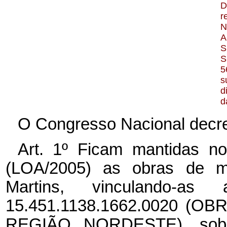
D
r
N
A
S
S
5
s
d
d
O Congresso Nacional decre
Art. 1º Ficam mantidas n
(LOA/2005) as obras de m
Martins, vinculando-a
15.451.1138.1662.0020 
REGIÃO NORDESTE), sob 