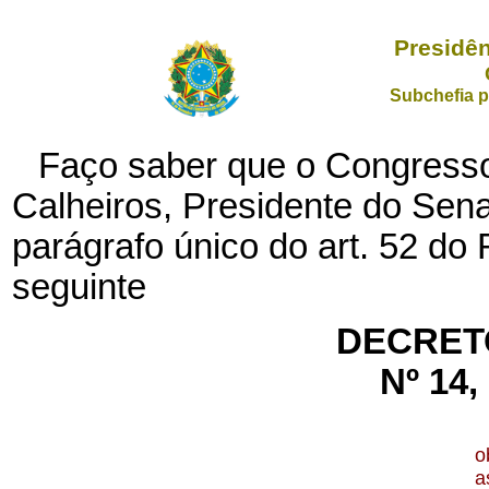
Presidên
Subchefia p
Faço saber que o Congresso
Calheiros, Presidente do Sen
parágrafo único do art. 52 d
seguinte
DECRET
Nº 14
o
a