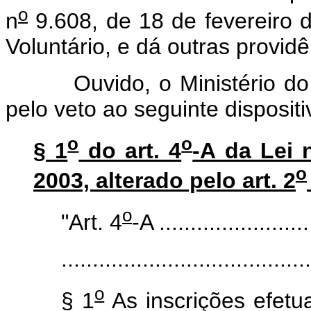
o
n
9.608, de 18 de fevereiro 
Voluntário, e dá outras providê
Ouvido, o Ministério do T
pelo veto ao seguinte dispositi
o
o
§ 1
do art. 4
-A da Lei 
o
2003, alterado pelo art. 2
o
"Art. 4
-A .........................
........................................
o
§ 1
As inscrições efet