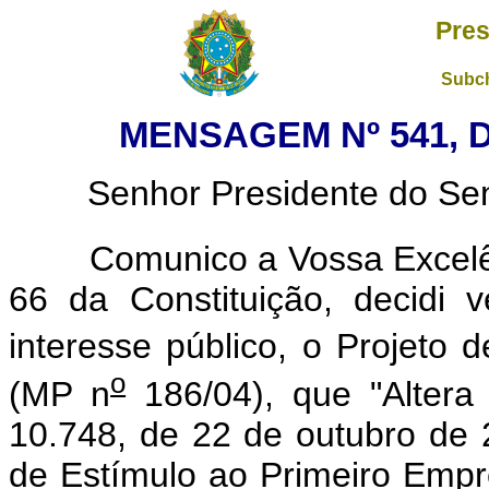
Pres
Subch
MENSAGEM Nº 541, D
Senhor Presidente do Sena
Comunico a Vossa Excelênc
66 da Constituição, decidi v
interesse público, o Projeto 
o
(MP n
186/04), que "Altera 
10.748, de 22 de outubro de 
de Estímulo ao Primeiro Emp