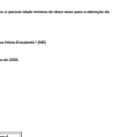
ico, e possuir idade mínima de doze anos para a obtenção da
a-Atleta Estudantil." (NR)
ho de 2005.
ensal