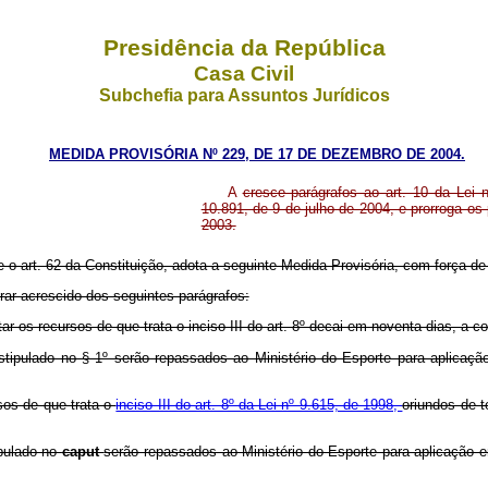
Presidência da República
Casa Civil
Subchefia para Assuntos Jurídicos
MEDIDA PROVISÓRIA Nº 229, DE 17 DE DEZEMBRO DE 2004.
A
cresce parágrafos ao art. 10 da Lei 
10.891, de 9 de julho de 2004, e prorroga os
2003.
e o art. 62 da Constituição, adota a seguinte Medida Provisória, com força de 
orar acrescido dos seguintes parágrafos:
ar os recursos de que trata o inciso III do art. 8º decai em noventa dias, a c
ipulado no § 1º serão repassados ao Ministério do Esporte para aplicação
rsos de que trata o
inciso III do art. 8º da Lei nº 9.615, de 1998,
oriundos de t
ipulado no
caput
serão repassados ao Ministério do Esporte para aplicação e