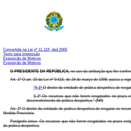
Convertida na Lei nº 11.118, ded 2005
Texto para impressão
Exposição de Motivos
Exposição de Motivos
O PRESIDENTE DA REPÚBLICA,
no uso da atribuição que lhe confer
Art. 1º O art. 10 da Lei nº 9.615, de 24 de março de 1998, passa a vig
"§ 1º
O direito da entidade de prática desportiva de resgat
§ 2º Os recursos que não forem resgatados no prazo est
desenvolvimento da prática desportiva." (NR)
Art. 2º O direito da entidade de prática desportiva de resgatar os recu
Medida Provisória.
Parágrafo único. Os recursos que não forem resgatados no prazo est
da prática desportiva.