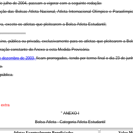
 de julho de 2004, passam a vigorar com a seguinte redação:
ção das Bolsas Atleta Nacional, Atleta Internacional Olímpico e Paraolímp
va, exceto os atletas que pleitearem a Bolsa-Atleta Estudantil;
......................
ino, pública ou privada, exclusivamente para os atletas que pleitearem a Bols
eração constante do Anexo a esta Medida Provisória.
de dezembro de 2003,
ficam prorrogados, tendo por termo final o dia 23 de jun
o.
pública.
 extra
"
ANEXO I
Bolsa-Atleta - Categoria Atleta Estudantil
Atletas Eventualmente Beneficiados
Valor M