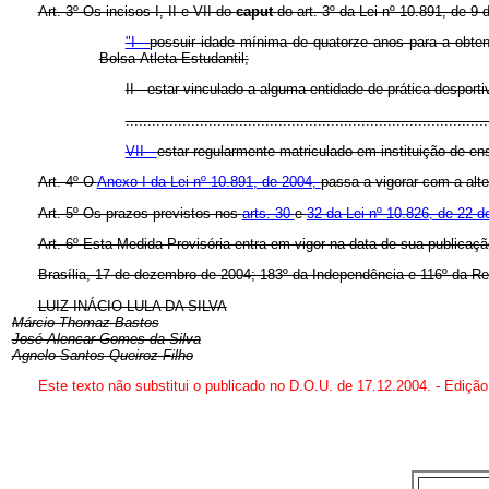
Art. 3º Os incisos I, II e VII do
caput
do art. 3º da Lei nº 10.891, de 9
"I -
possuir idade mínima de quatorze anos para a obten
Bolsa-Atleta Estudantil;
II - estar vinculado a alguma entidade de prática desporti
...................................................................................
VII -
estar regularmente matriculado em instituição de ens
Art. 4º O
Anexo I da Lei nº 10.891, de 2004,
passa a vigorar com a alt
Art. 5º Os prazos previstos nos
arts. 30
e
32 da Lei nº 10.826, de 22 
Art. 6º Esta Medida Provisória entra em vigor na data de sua publicaçã
Brasília, 17 de dezembro de 2004; 183º da Independência e 116º da Re
LUIZ INÁCIO LULA DA SILVA
Márcio Thomaz Bastos
José Alencar Gomes da Silva
Agnelo Santos Queiroz Filho
Este texto não substitui o publicado no D.O.U. de 17.12.2004. - Edição