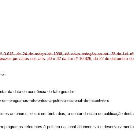
nº 9.615, de 24 de março de 1998, dá nova redação ao art. 3º da Lei nº
 prazos previstos nos arts. 30 e 32 da Lei nº 10.826, de 22 de dezembro de
lei:
ontar da data de ocorrência do fato gerador.
 em programas referentes à política nacional de incentivo e
estes anteriores, decai em trinta dias, a contar da data de publicação desta
m programas referentes à política nacional de incentivo e desenvolvimento