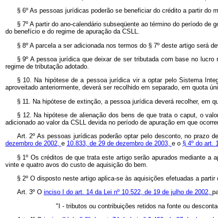
§ 6º As pessoas jurídicas poderão se beneficiar do crédito a partir d
§ 7º A partir do ano-calendário subseqüente ao término do período de g
do benefício e do regime de apuração da CSLL.
§ 8º
A parcela a ser adicionada nos termos do § 7º deste artigo será de
§ 9º A pessoa jurídica que deixar de ser tributada com base no lucro 
regime de tributação adotado.
§ 10. Na hipótese de a pessoa jurídica vir a optar pelo Sistema I
aproveitado anteriormente, deverá ser recolhido em separado, em quota únic
§ 11. Na hipótese de extinção, a pessoa jurídica deverá recolher, em q
§ 12. Na hipótese de alienação dos bens de que trata o caput, o valor
adicionado ao valor da CSLL devida no período de apuração em que ocorrer
Art. 2º As pessoas jurídicas poderão optar pelo desconto, no prazo
dezembro de 2002,
e
10.833, de 29 de dezembro de 2003,
e o
§ 4º do art.
§ 1º Os créditos de que trata este artigo serão apurados mediante a 
vinte e quatro avos do custo de aquisição do bem.
§ 2º O disposto neste artigo aplica-se às aquisições efetuadas a partir
Art. 3º O
inciso I do art. 14 da Lei nº 10.522, de 19 de julho de 2002,
pa
"I - tributos ou contribuições retidos na fonte ou descon