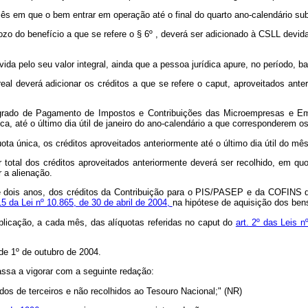
o mês em que o bem entrar em operação até o final do quarto ano-calendário s
ozo do benefício a que se refere o § 6º , deverá ser adicionado à CSLL devida
vida pelo seu valor integral, ainda que a pessoa jurídica apure, no período, 
real deverá adicionar os créditos a que se refere o caput, aproveitados ant
ntegrado de Pagamento de Impostos e Contribuições das Microempresas e E
a, até o último dia útil de janeiro do ano-calendário a que corresponderem o
uota única, os créditos aproveitados anteriormente até o último dia útil do m
 total dos créditos aproveitados anteriormente deverá ser recolhido, em qu
 a alienação.
 de dois anos, dos créditos da Contribuição para o PIS/PASEP e da COFINS
 15 da Lei nº 10.865, de 30 de abril de 2004,
na hipótese de aquisição dos bens
aplicação, a cada mês, das alíquotas referidas no caput do
art. 2º das Leis 
 de 1º de outubro de 2004.
ssa a vigorar com a seguinte redação:
tados de terceiros e não recolhidos ao Tesouro Nacional;" (NR)