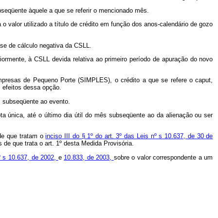
ubseqüente àquele a que se referir o mencionado mês.
 o valor utilizado a título de crédito em função dos anos-calendário de gozo
base de cálculo negativa da CSLL.
eriormente, à CSLL devida relativa ao primeiro período de apuração do novo
mpresas de Pequeno Porte (SIMPLES), o crédito a que se refere o caput,
s efeitos dessa opção.
ês subseqüente ao evento.
ota única, até o último dia útil do mês subseqüente ao da alienação ou ser
 de que tratam o
inciso III do § 1º do art. 3º das Leis nº s 10.637, de 30 de
 de que trata o art. 1º desta Medida Provisória.
nº s 10.637, de 2002,
e
10.833, de 2003,
sobre o valor correspondente a um