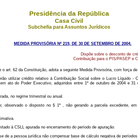
Presidência da República
Casa Civil
Subchefia para Assuntos Jurídicos
MEDIDA PROVISÓRIA Nº 219, DE 30 DE SETEMBRO DE 2004.
Dispõe sobre o desconto de cré
Contribuição para o PIS/PASEP e C
e o art. 62 da Constituição, adota a seguinte Medida Provisória, com força de 
rão utilizar crédito relativo à Contribuição Social sobre o Lucro Líquido 
 em ato do Poder Executivo, adquiridos entre 1º de outubro de 2004 e 3
rada, no regime trimestral ou anual.
ar, observado o disposto no § 1º , não gerando a parcela excedente, em q
imativa.
 limitado à CSLL apurada no encerramento do período de apuração.
tese de a pessoa jurídica não compensar base de cálculo negativa de períodos a