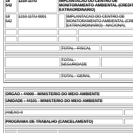
18
1210 11TU
IMPLANTACAO DO CENTRO DE
542
MONITORAMENTO AMBIENTAL (CREDI
EXTRAORDINARIO)
18
1210 11TU 0001
IMPLANTACAO DO CENTRO DE
542
MONITORAMENTO AMBIENTAL (CR
EXTRAORDINARIO) - NACIONAL
TOTAL - FISCAL
TOTAL -
SEGURIDADE
TOTAL - GERAL
ORGAO : 44000 - MINISTERIO DO MEIO AMBIENTE
UNIDADE : 44101 - MINISTERIO DO MEIO AMBIENTE
ANEXO II
PROGRAMA DE TRABALHO (CANCELAMENTO)