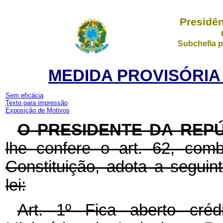
Presidên
Subchefia p
MEDIDA PROVISÓRIA N
Sem eficácia
Texto para impressão
Exposição de Motivos
O PRESIDENTE DA REP
lhe confere o art. 62, com
Constituição, adota a seguin
lei:
Art. 1º Fica aberto créd