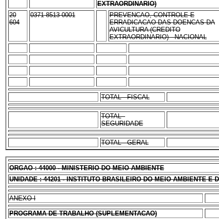
EXTRAORDINARIO)
20
0371 8513 0001
PREVENCAO, CONTROLE E
604
ERRADICACAO DAS DOENCAS DA
AVICULTURA (CREDITO
EXTRAORDINARIO) - NACIONAL
TOTAL - FISCAL
TOTAL -
SEGURIDADE
TOTAL - GERAL
ORGAO : 44000 - MINISTERIO DO MEIO AMBIENTE
UNIDADE : 44201 - INSTITUTO BRASILEIRO DO MEIO AMBIENTE 
ANEXO I
PROGRAMA DE TRABALHO (SUPLEMENTACAO)