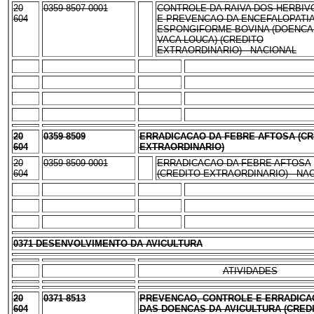
20
0359 8507 0001
CONTROLE DA RAIVA DOS HERBI
604
E PREVENCAO DA ENCEFALOPATI
ESPONGIFORME BOVINA (DOENCA
VACA LOUCA) (CREDITO
EXTRAORDINARIO) - NACIONAL
20
0359 8509
ERRADICACAO DA FEBRE AFTOSA (CR
604
EXTRAORDINARIO)
20
0359 8509 0001
ERRADICACAO DA FEBRE AFTOSA
604
(CREDITO EXTRAORDINARIO) - NA
0371 DESENVOLVIMENTO DA AVICULTURA
ATIVIDADES
20
0371 8513
PREVENCAO, CONTROLE E ERRADICA
604
DAS DOENCAS DA AVICULTURA (CRED