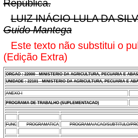
República.
LUIZ INÁCIO LULA DA SIL
Guido Mantega
Este texto não substitui o p
(Edição Extra)
ORGAO : 22000 - MINISTERIO DA AGRICULTURA, PECUARIA E AB
UNIDADE : 22101 - MINISTERIO DA AGRICULTURA, PECUARIA E A
ANEXO I
PROGRAMA DE TRABALHO (SUPLEMENTACAO)
FUNC
PROGRAMATICA
PROGRAMA/ACAO/SUBTITULO/PR