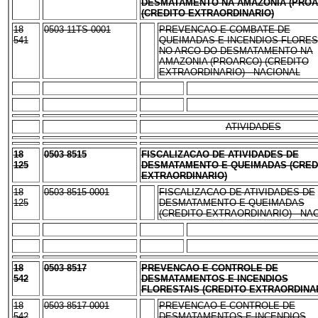
DESMATAMENTO NA AMAZONIA (PROA
(CREDITO EXTRAORDINARIO)
18
0503 11TS 0001
PREVENCAO E COMBATE DE
541
QUEIMADAS E INCENDIOS FLORES
NO ARCO DO DESMATAMENTO NA
AMAZONIA (PROARCO) (CREDITO
EXTRAORDINARIO) - NACIONAL
ATIVIDADES
18
0503 8515
FISCALIZACAO DE ATIVIDADES DE
125
DESMATAMENTO E QUEIMADAS (CRED
EXTRAORDINARIO)
18
0503 8515 0001
FISCALIZACAO DE ATIVIDADES DE
125
DESMATAMENTO E QUEIMADAS
(CREDITO EXTRAORDINARIO) - NA
18
0503 8517
PREVENCAO E CONTROLE DE
542
DESMATAMENTOS E INCENDIOS
FLORESTAIS (CREDITO EXTRAORDINA
18
0503 8517 0001
PREVENCAO E CONTROLE DE
542
DESMATAMENTOS E INCENDIOS