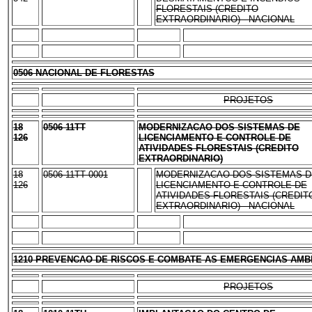
FLORESTAIS (CREDITO
EXTRAORDINARIO) - NACIONAL
0506 NACIONAL DE FLORESTAS
PROJETOS
18
0506 11TT
MODERNIZACAO DOS SISTEMAS DE
126
LICENCIAMENTO E CONTROLE DE
ATIVIDADES FLORESTAIS (CREDITO
EXTRAORDINARIO)
18
0506 11TT 0001
MODERNIZACAO DOS SISTEMAS D
126
LICENCIAMENTO E CONTROLE DE
ATIVIDADES FLORESTAIS (CREDIT
EXTRAORDINARIO) - NACIONAL
1210 PREVENCAO DE RISCOS E COMBATE AS EMERGENCIAS AMB
PROJETOS