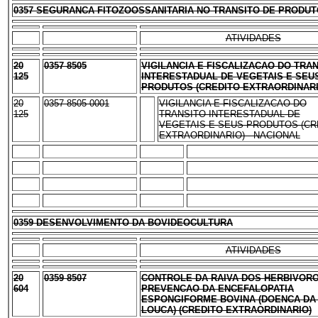
0357 SEGURANCA FITOZOOSSANITARIA NO TRANSITO DE PRODU
ATIVIDADES
20
0357 8505
VIGILANCIA E FISCALIZACAO DO TRA
125
INTERESTADUAL DE VEGETAIS E SEU
PRODUTOS (CREDITO EXTRAORDINARI
20
0357 8505 0001
VIGILANCIA E FISCALIZACAO DO
125
TRANSITO INTERESTADUAL DE
VEGETAIS E SEUS PRODUTOS (CR
EXTRAORDINARIO) - NACIONAL
0359 DESENVOLVIMENTO DA BOVIDEOCULTURA
ATIVIDADES
20
0359 8507
CONTROLE DA RAIVA DOS HERBIVORO
604
PREVENCAO DA ENCEFALOPATIA
ESPONGIFORME BOVINA (DOENCA DA
LOUCA) (CREDITO EXTRAORDINARIO)