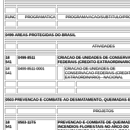
FUNC
PROGRAMATICA
PROGRAMA/ACAO/SUBTITULO/PR
0499 AREAS PROTEGIDAS DO BRASIL
ATIVIDADES
18
0499 8511
CRIACAO DE UNIDADES DE CONSERV
541
FEDERAIS (CREDITO EXTRAORDINARIO
18
0499 8511 0001
CRIACAO DE UNIDADES DE
541
CONSERVACAO FEDERAIS (CREDI
EXTRAORDINARIO) - NACIONAL
0503 PREVENCAO E COMBATE AO DESMATAMENTO, QUEIMADAS E
PROJETOS
18
0503 11TS
PREVENCAO E COMBATE DE QUEIMAD
541
INCENDIOS FLORESTAIS NO ARCO DO