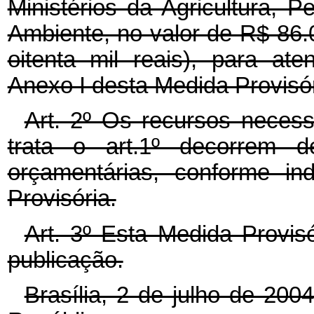
Ministérios da Agricultura, 
Ambiente, no valor de R$ 86.0
oitenta mil reais), para a
Anexo I desta Medida Provisór
Art. 2º Os recursos necess
trata o art.1º decorrem d
orçamentárias, conforme in
Provisória.
Art. 3º Esta Medida Provis
publicação.
Brasília, 2 de julho de 20