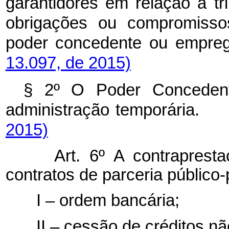
garantidores em relação à tr
obrigações ou compromissos
poder concedente ou 
13.097, de 2015)
§ 2º O Poder Concedente
administração temporár
2015)
Art. 6º A contraprestaç
contratos de parceria público-
I – ordem bancária;
II – cessão de créditos não 