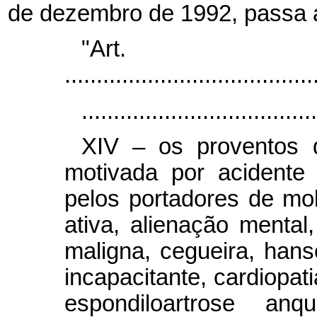
de dezembro de 1992, passa a
"Ar
.......................................
.....................................
XIV – os proventos 
motivada por acidente
pelos portadores de molé
ativa, alienação mental,
maligna, cegueira, hanse
incapacitante, cardiopat
espondiloartrose anqu