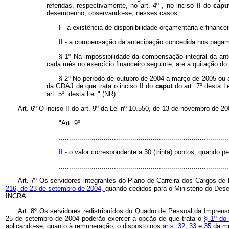
referidas, respectivamente, no art. 4º , no inciso II do
cap
desempenho, observando-se, nesses casos:
I - a existência de disponibilidade orçamentária e finance
II - a compensação da antecipação concedida nos pagamen
§ 1º Na impossibilidade da compensação integral da an
cada mês no exercício financeiro seguinte, até a quitação do 
§ 2º No período de outubro de 2004 a março de 2005 ou a
da GDAJ de que trata o inciso II do
caput
do art. 7º desta 
art. 5º .desta Lei." (NR)
Art. 6º O inciso II do art. 9º da Lei nº 10.550, de 13 de novembro de 2
"Art. 9º ........................................................................
...................................................................................
II -
o valor correspondente a 30 (trinta) pontos, quando pe
.................................................................................
Art. 7º Os servidores integrantes do Plano de Carreira dos Cargos de
216, de 23 de setembro de 2004,
quando cedidos para o Ministério do Des
INCRA.
Art. 8º Os servidores redistribuídos do Quadro de Pessoal da Imprensa
25 de setembro de 2004 poderão exercer a opção de que trata o
§ 1º do
aplicando-se, quanto à remuneração, o disposto nos
arts. 32, 33
e
35
da m