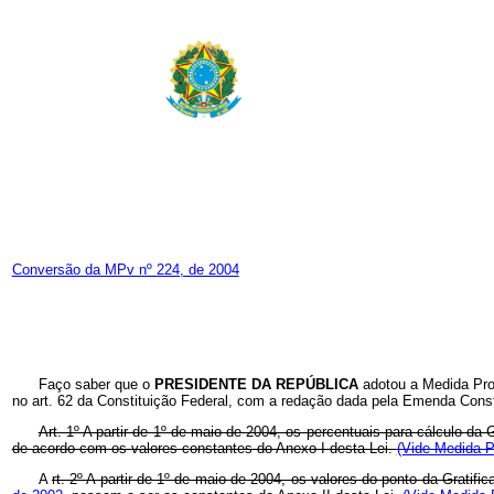
Conversão da MPv nº 224, de 2004
Faço saber que o
PRESIDENTE DA REPÚBLICA
adotou a Medida Pro
no art. 62 da Constituição Federal, com a redação dada pela Emenda Const
Art. 1º A partir de 1º de maio de 2004, os percentuais para cálculo d
de acordo com os valores constantes do Anexo I desta Lei.
(Vide Medida P
A
rt. 2º A partir de 1º de maio de 2004, os valores do ponto da Grat