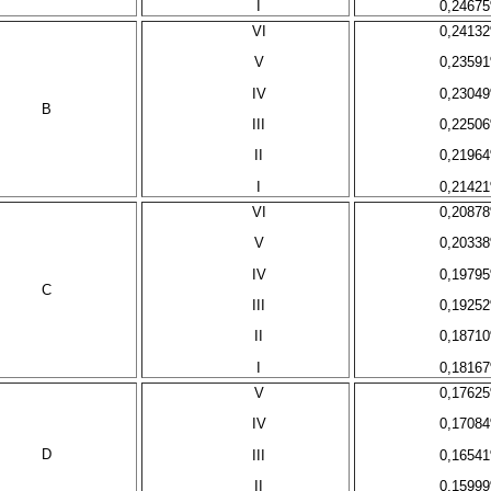
I
0,2467
VI
0,2413
V
0,2359
IV
0,2304
B
III
0,2250
II
0,2196
I
0,2142
VI
0,2087
V
0,2033
IV
0,1979
C
III
0,1925
II
0,1871
I
0,1816
V
0,1762
IV
0,1708
D
III
0,1654
II
0,1599