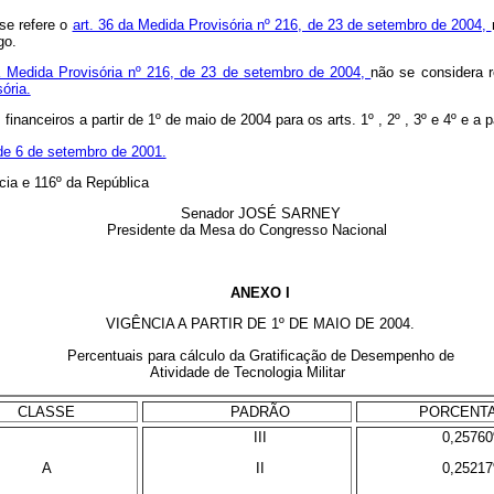
se refere o
art. 36 da Medida Provisória nº 216, de 23 de setembro de 2004,
go.
da Medida Provisória nº 216, de 23 de setembro de 2004,
não se considera 
ória.
inanceiros a partir de 1º de maio de 2004 para os arts. 1º , 2º , 3º e 4º e a p
 de 6 de setembro de 2001.
ia e 116º da República
Senador JOSÉ SARNEY
Presidente da Mesa do Congresso Nacional
ANEXO I
VIGÊNCIA A PARTIR DE 1º DE MAIO DE 2004.
Percentuais para cálculo da Gratificação de Desempenho de
Atividade de Tecnologia Militar
CLASSE
PADRÃO
PORCENT
III
0,2576
A
II
0,2521