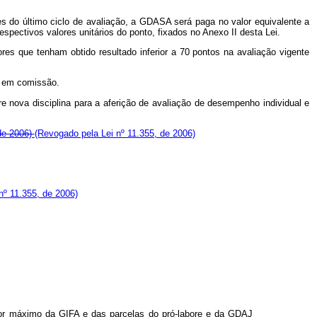
ntes do último ciclo de avaliação, a GDASA será paga no valor equivalente a
espectivos valores unitários do ponto, fixados no Anexo II desta Lei.
ores que tenham obtido resultado inferior a 70 pontos na avaliação vigente
 em comissão.
re nova disciplina para a aferição de avaliação de desempenho individual e
 de 2006)
(Revogado pela Lei nº 11.355, de 2006)
nº 11.355, de 2006)
or máximo da GIFA e das parcelas do pró-labore e da GDAJ