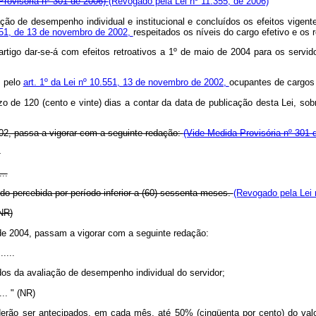
Provisória nº 301 de 2006)
(Revogado pela Lei nº 11.355, de 2006)
liação de desempenho individual e institucional e concluídos os efeitos vige
.551, de 13 de novembro de 2002,
respeitados os níveis do cargo efetivo e os r
artigo dar-se-á com efeitos retroativos a 1º de maio de 2004 para os servid
s pelo
art. 1º da Lei nº 10.551, 13 de novembro de 2002,
ocupantes de cargos
 de 120 (cento e vinte) dias a contar da data de publicação desta Lei, sob
2002, passa a vigorar com a seguinte redação:
(Vide Medida Provisória nº 301
.
...
do percebida por período inferior a (60) sessenta meses.
(Revogado pela Lei 
 (NR)
ho de 2004, passam a vigorar com a seguinte redação:
......
ados da avaliação de desempenho individual do servidor;
...... " (NR)
rão ser antecipados, em cada mês, até 50% (cinqüenta por cento) do val