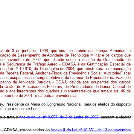
.657, de 3 de junho de 1998, que cria, no âmbito das Forças Armadas, a
tificação de Desempenho de Atividade de Tecnologia Militar e os cargos que
 de novembro de 2002, que dispõe sobre a criação da Gratificação de
e e Segurança de Tráfego Aéreo - GDASA e da Gratificação Especial de
 da Lei nº 10.910, de 15 de julho de 2004, que reestrutura a remuneração
da Receita Federal, Auditoria-Fiscal da Previdência Social, Auditoria-Fiscal
ido aos ocupantes dos cargos efetivos da carreira de Procurador da Fazenda
mpenho de Atividade Jurídica - GDAJ, devida aos ocupantes dos cargos
da União, de Procuradores Federais, de Procuradores do Banco Central do
ião e aos integrantes dos quadros suplementares de que trata o art. 46 da
e setembro de 2001, e dá outras providências.
ey, Presidente da Mesa do Congresso Nacional, para os efeitos do disposto
mulgo a seguinte Lei:
que trata o
Anexo da Lei nº 9.657, de 3 de junho de 1998,
passam a vigorar
eo - GDASA, estabelecidos no
Anexo II da Lei nº 10.551, de 13 de novembro