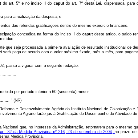
ut
do art. 5º e no inciso II do
caput
do art. 7º desta Lei, dispensada, para 
ira para a realização da despesa; e
tos das referidas gratificações dentro do mesmo exercício financeiro.
tecipação concedida na forma do inciso II do
caput
deste artigo, o saldo 
resíduo.
té que seja processada a primeira avaliação de resultado institucional de de
Lei será paga de acordo com o valor máximo fixado, mês a mês, para pagament
002, passa a vigorar com a seguinte redação:
.............
.................
rcebida por período inferior a 60 (sessenta) meses.
.......... " (NR)
 Reforma e Desenvolvimento Agrário do Instituto Nacional de Colonização e
envolvimento Agrário farão jus à Gratificação de Desempenho de Atividade 
 Nacional que, no interesse da Administração, retornarem para o mesmo quad
 art. 32 da Medida Provisória nº 216, 23 de setembro de 2004,
no prazo de 
esma Medida Provisória.