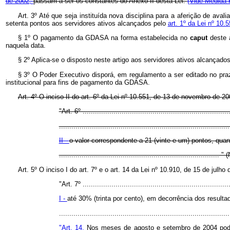
de 2002,
passam a ser os constantes do Anexo II desta Lei.
(Vide Medida 
Art. 3º Até que seja instituída nova disciplina para a aferição de ava
setenta pontos aos servidores ativos alcançados pelo
art. 1º da Lei nº 10
§ 1º O pagamento da GDASA na forma estabelecida no
caput
deste 
naquela data.
§ 2º Aplica-se o disposto neste artigo aos servidores ativos alcançado
§ 3º O Poder Executivo disporá, em regulamento a ser editado no prazo
institucional para fins de pagamento da GDASA.
Art. 4º O inciso II do art. 6º da Lei nº 10.551, de 13 de novembro de 
"Art. 6º .......................................................................
...................................................................................
II -
o valor correspondente a 21 (vinte e um) pontos, quan
.............................................................................. "
Art. 5º O inciso I do art. 7º e o art. 14 da Lei nº 10.910, de 15 de jul
"Art. 7º .......................................................................
I -
até 30% (trinta por cento), em decorrência dos result
................................................................................
"Art. 14.
Nos meses de agosto e setembro de 2004 pode