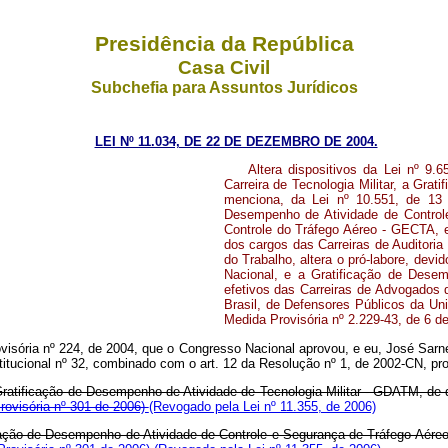
Presidência da República
Casa Civil
Subchefia para Assuntos Jurídicos
LEI Nº 11.034, DE 22 DE DEZEMBRO DE 2004.
Altera dispositivos da Lei nº 9
Carreira de Tecnologia Militar, a Gra
menciona, da Lei nº 10.551, de 13
Desempenho de Atividade de Control
Controle do Tráfego Aéreo - GECTA, e
dos cargos das Carreiras de Auditoria 
do Trabalho, altera o pró-labore, dev
Nacional, e a Gratificação de Dese
efetivos das Carreiras de Advogados 
Brasil, de Defensores Públicos da Un
Medida Provisória nº 2.229-43, de 6 d
visória nº 224, de 2004, que o Congresso Nacional aprovou, e eu, José Sarn
itucional nº 32, combinado com o art. 12 da Resolução nº 1, de 2002-CN, pro
a Gratificação de Desempenho de Atividade de Tecnologia Militar - GDATM, de 
rovisória nº 301 de 2006)
(Revogado pela Lei nº 11.355, de 2006)
ificação de Desempenho de Atividade de Controle e Segurança de Tráfego Aér