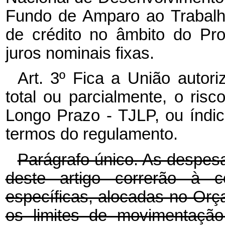
Fundo de Amparo ao Trabalh
de crédito no âmbito do Pr
juros nominais fixas.
Art. 3º Fica a União autor
total ou parcialmente, o ris
Longo Prazo - TJLP, ou índice 
termos do regulamento.
Parágrafo único. As despes
deste artigo correrão à c
específicas, alocadas no Or
os limites de movimentaç