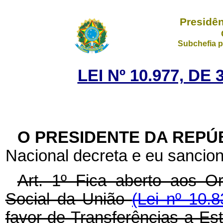
Presidên
Subchefia p
LEI Nº 10.977, D
O PRESIDENTE DA REPÚ
Nacional decreta e eu sancion
Art. 1º Fica aberto aos O
Social da União
(Lei nº 10.
favor de Transferências a Est