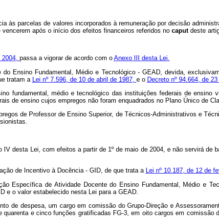
ncia às parcelas de valores incorporados à remuneração por decisão administra
e vencerem após o início dos efeitos financeiros referidos no
caput
deste arti
e 2004,
passa a vigorar de acordo com o
Anexo III desta Lei.
ente do Ensino Fundamental, Médio e Tecnológico - GEAD, devida, exclusiva
que tratam a
Lei nº 7.596, de 10 de abril de 1987,
e o
Decreto nº 94.664, de 23
no fundamental, médio e tecnológico das instituições federais de ensino
derais de ensino cujos empregos não foram enquadrados no Plano Único de C
pregos de Professor de Ensino Superior, de Técnicos-Administrativos e Técni
sionistas.
IV desta Lei, com efeitos a partir de 1º
de maio de 2004, e não servirá de b
ficação de Incentivo à Docência - GID, de que trata a
Lei nº 10.187, de 12 de fe
cação Específica de Atividade Docente do Ensino Fundamental, Médio e Te
GID e o valor estabelecido nesta Lei para a GEAD.
nto de despesa, um cargo em comissão do Grupo-Direção e Assessoramento S
o e quarenta e cinco funções gratificadas FG-3, em oito cargos em comissão 