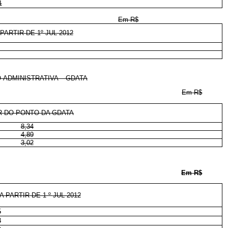
1
Em R$
ARTIR DE 1º JUL 2012
-ADMINISTRATIVA – GDATA
Em R$
R DO PONTO DA GDATA
8,34
4,89
3,02
Em R$
 PARTIR DE 1 º
JUL 2012
5
3