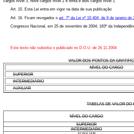
cargos nível 3, nove cargos nível 2 e trinta e dois cargos nível 1.
Art. 15. Esta Lei entra em vigor na data de sua publicação.
Art. 16. Ficam revogados o
art. 7º da Lei nº 10.404, de 9 de janeiro de
Congresso Nacional, em 25 de novembro de 2004; 183º da Independênc
Este texto não substitui o publicado no D.O.U. de 26.11.2004
VALOR DOS PONTOS DA GRATIFICA
NÍVEL DO CARGO
SUPERIOR
INTERMEDIÁRIO
AUXILIAR
TABELAS DE VALOR DO 
NÍVEL DO CARGO
SUPERIOR
INTERMEDIÁRIO
AUXILIAR