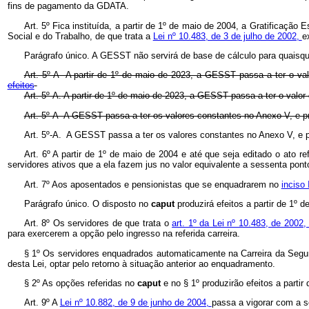
fins de pagamento da GDATA.
Art. 5º Fica instituída, a partir de 1º de maio de 2004, a Gratificaçã
Social e do Trabalho, de que trata a
Lei nº 10.483, de 3 de julho de 2002,
e
Parágrafo único. A GESST não servirá de base de cálculo para quaisque
Art. 5º-A A partir de 1º de maio de 2023, a GESST passa a ter o va
efeitos
Art. 5º-A.
A partir de 1º de maio de 2023, a GESST passa a ter o valor
Art. 5º-A A GESST passa a ter os valores constantes no Anexo V, e pr
Art. 5º-A. A GESST passa a ter os valores constantes no Anexo V, e pro
Art. 6º A partir de 1º de maio de 2004 e até que seja editado o ato re
servidores ativos que a ela fazem jus no valor equivalente a sessenta pont
Art. 7º Aos aposentados e pensionistas que se enquadrarem no
inciso 
Parágrafo único. O disposto no
caput
produzirá efeitos a partir de 1º 
Art. 8º Os servidores de que trata o
art. 1º da Lei nº 10.483, de 2002
para exercerem a opção pelo ingresso na referida carreira.
§ 1º Os servidores enquadrados automaticamente na Carreira da Segu
desta Lei, optar pelo retorno à situação anterior ao enquadramento.
§ 2º As opções referidas no
caput
e no § 1º produzirão efeitos a partir
Art. 9º A
Lei nº 10.882, de 9 de junho de 2004,
passa a vigorar com a s