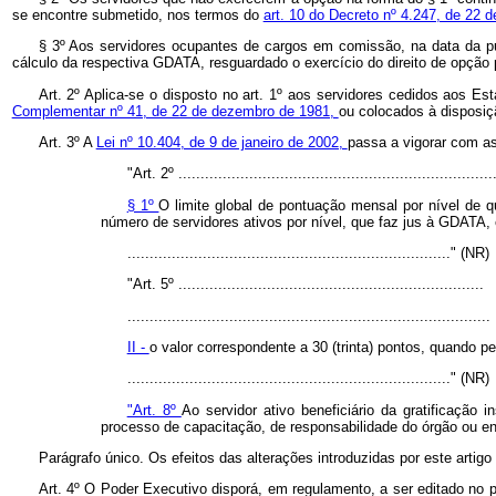
se encontre submetido, nos termos do
art. 10 do Decreto nº 4.247, de 22 
§ 3º Aos servidores ocupantes de cargos em comissão, na data da p
cálculo da respectiva GDATA, resguardado o exercício do direito de opção p
Art. 2º Aplica-se o disposto no art. 1º aos servidores cedidos aos
Complementar nº 41, de 22 de dezembro de 1981,
ou colocados à disposiç
Art. 3º A
Lei nº 10.404, de 9 de janeiro de 2002,
passa a vigorar com as
"Art. 2º .......................................................................
§ 1º
O limite global de pontuação mensal por nível de q
número de servidores ativos por nível, que faz jus à GDATA,
........................................................................." (NR)
"Art. 5º .....................................................................
..................................................................................
II -
o valor correspondente a 30 (trinta) pontos, quando pe
........................................................................." (NR)
"Art. 8º
Ao servidor ativo beneficiário da gratificação 
processo de capacitação, de responsabilidade do órgão ou en
Parágrafo único. Os efeitos das alterações introduzidas por este artig
Art. 4º O Poder Executivo disporá, em regulamento, a ser editado no p