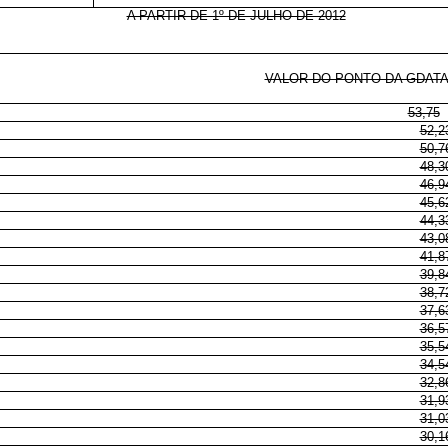
A PARTIR DE 1º DE JULHO DE 2012
VALOR DO PONTO DA GDATA A
53,75
52,2
50,7
48,3
46,9
45,6
44,3
43,0
41,8
39,8
38,7
37,6
36,5
35,5
34,5
32,8
31,9
31,0
30,1