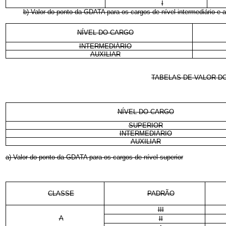
I
b) Valor do ponto da GDATA para os cargos de nível intermediário e au
NÍVEL DO CARGO
INTERMEDIÁRIO
AUXILIAR
TABELAS DE VALOR DO
NÍVEL DO CARGO
SUPERIOR
INTERMEDIÁRIO
AUXILIAR
a) Valor do ponto da GDATA para os cargos de nível superior
CLASSE
PADRÃO
III
A
II