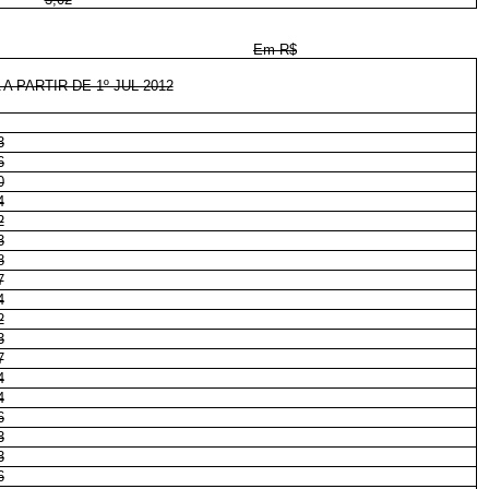
Em R$
 PARTIR DE 1º JUL 2012
3
6
0
4
2
3
8
7
4
2
3
7
4
4
6
3
3
6