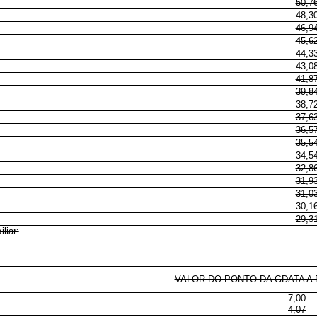
50,7
48,3
46,9
45,6
44,3
43,0
41,8
39,8
38,7
37,6
36,5
35,5
34,5
32,8
31,9
31,0
30,1
29,3
liar:
VALOR DO PONTO DA GDATA A P
7,00
4,07