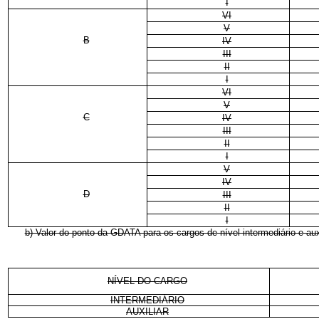
I
VI
V
B
IV
III
II
I
VI
V
C
IV
III
II
I
V
IV
D
III
II
I
b) Valor do ponto da GDATA para os cargos de nível intermediário e auxi
NÍVEL DO CARGO
INTERMEDIÁRIO
AUXILIAR