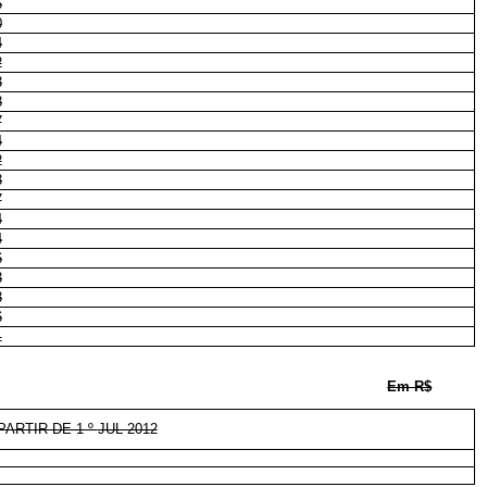
6
0
4
2
3
8
7
4
2
3
7
4
4
6
3
3
6
1
Em R$
ARTIR DE 1 º
JUL 2012