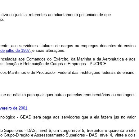
tiva ou judicial referentes ao adiantamento pecuniário de que
go.
mente, aos servidores titulares de cargos ou empregos docentes do ensino
 de julho de 1987,
e suas alterações.
 vinculadas aos Comandos do Exército, da Marinha e da Aeronáutica e aos
lassificação e Retribuição de Cargos e Empregos - PUCRCE.
cos-Marítimos e de Procurador Federal das instituições federais de ensino,
ase de cálculo para quaisquer outras parcelas remuneratórias ou vantagens
vereiro de 2001.
cnológico - GEAD será paga aos servidores que a ela fazem jus no valor
uperiores - DAS, nível 6, um cargo nível 5, trezentos e quarenta e oito
do Grupo-Direção e Assessoramento Superiores - DAS, nível 4, vinte e dois