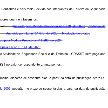
0 (duzentos e seis reais), devida aos integrantes da Carreira da Seguridade
idores que a ela fazem jus.
entavos).
(Incluído pela Medida Provisória nº 1.170, de 2023)
Produção de
vos).
(Incluído pela Lei nº 14.673, de 2023)
Produção de efeitos
a pela Medida Provisória nº 1.286, de 2024)
 pela Lei nº 15.141, de 2025)
e Atividade da Seguridade Social e do Trabalho - GDASST será paga aos
ST no valor correspondente a trinta pontos.
abalho, disporão de sessenta dias, a partir da data de publicação desta Lei
 de 2002,
poderão, no prazo de sessenta dias a partir da data de publicação