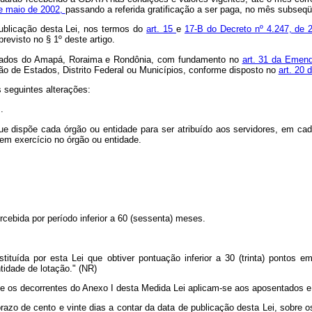
de maio de 2002,
passando a referida gratificação a ser paga, no mês subseq
ublicação desta Lei, nos termos do
art. 15
e
17-B do Decreto nº 4.247, de 
revisto no § 1º deste artigo.
 Estados do Amapá, Roraima e Rondônia, com fundamento no
art. 31 da Emend
ão de Estados, Distrito Federal ou Municípios, conforme disposto no
art. 20 
 seguintes alterações:
..
ue dispõe cada órgão ou entidade para ser atribuído aos servidores, em cad
 em exercício no órgão ou entidade.
rcebida por período inferior a 60 (sessenta) meses.
instituída por esta Lei que obtiver pontuação inferior a 30 (trinta) pontos
tidade de lotação." (NR)
o e os decorrentes do Anexo I desta Medida Lei aplicam-se aos aposentados e 
razo de cento e vinte dias a contar da data de publicação desta Lei, sobre