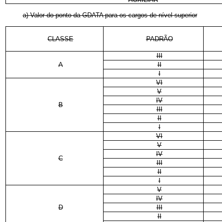
a) Valor do ponto da GDATA para os cargos de nível superior
CLASSE
PADRÃO
III
A
II
I
VI
V
IV
B
III
II
I
VI
V
IV
C
III
II
I
V
IV
D
III
II