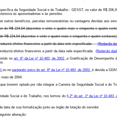
o Específica da Seguridade Social e do Trabalho - GESST, no valor de R$ 206,0
xtensiva às aposentadorias e às pensões.
r outros benefícios, parcelas remuneratórias ou vantagens devidas aos serv
lor de R$ 224,54 (duzentos e vinte e quatro reais e cinquenta e quatro c
 de R$ 224,54 (duzentos e vinte e quatro reais e cinquenta e quatro centa
oduzirá efeitos financeiros a partir da data nele especificada.
(Redação dad
duzirá efeitos financeiros a partir da data nele especificada.
(Redação dada
ferido no
art. 6º da Lei nº 10.483, de 2002,
a Gratificação de Desempenho d
os.
II
ou no
parágrafo único do art. 8º da Lei nº 10.483, de 2002,
é devida a GDAS
de maio de 2004.
,
que tiverem optado por não integrar a Carreira da Seguridade Social e do Tr
ridade Social e do Trabalho, nos termos do
§ 2º do art. 1º da Lei nº 10.483,
 da data de sua formalização junto ao órgão de lotação do servidor.
eguinte alteração: