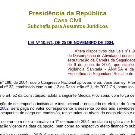
Presidência da República
Casa Civil
Subchefia para Assuntos Jurídicos
LEI Nº 10.971, DE 25 DE NOVEMBRO DE 2004.
Altera dispositivos das Leis nºs 
de Desempenho de Atividade Técnico-A
estruturação da Carreira da Seguridad
de 9 de junho de 2004, que dispõe
Vigilância Sanitária - ANVISA e da G
Específica da Seguridade Social e do 
nº 198, de 2004, que o Congresso Nacional aprovou, e eu, José Sarney, Pres
l nº 32, combinado com o art. 12 da Resolução nº 1, de 2002-CN, promulgo a
e o art. 62 da Constituição, adota a seguinte Medida Provisória, com força de 
liação de desempenho individual e institucional e concluído os efeitos do úl
e 2002,
será paga no valor correspondente a sessenta pontos aos servidores
upantes de cargo em comissão, respeitados os níveis do cargo efetivo e os r
 ocorrer com efeito retroativo a 1º de maio de 2004, mediante opção a ser fo
liação vigente na data da opção, bem como ao respectivo efeito financeiro su
uarão recebendo a GDATA nas condições e valores vigentes, até o mês corres