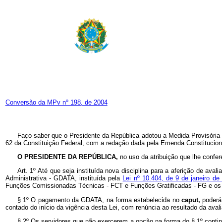
Conversão da MPv nº 198, de 2004
Faço saber que o Presidente da República adotou a Medida Provisória 
62 da Constituição Federal, com a redação dada pela Emenda Constituciona
O PRESIDENTE DA REPÚBLICA,
no uso da atribuição que lhe confer
Art. 1º Até que seja instituída nova disciplina para a aferição de ava
Administrativa - GDATA, instituída pela
Lei nº 10.404, de 9 de janeiro d
Funções Comissionadas Técnicas - FCT e Funções Gratificadas - FG e os oc
§ 1º O pagamento da GDATA, na forma estabelecida no
caput,
poderá
contado do início da vigência desta Lei, com renúncia ao resultado da ava
§ 2º Os servidores que não exercerem a opção na forma do § 1º contin