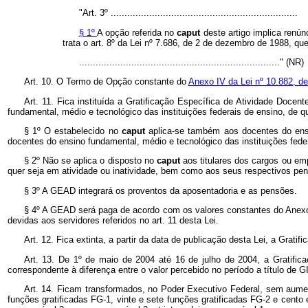
"Art. 3º ....................................................................
§ 1º
A opção referida no
caput
deste artigo implica renú
trata o art. 8º da Lei nº 7.686, de 2 de dezembro de 1988, qu
........................................................................." (NR)
Art. 10. O Termo de Opção constante do
Anexo IV da Lei nº 10.882, d
Art. 11. Fica instituída a Gratificação Específica de Atividade Doc
fundamental, médio e tecnológico das instituições federais de ensino, de 
§ 1º O estabelecido no
caput
aplica-se também aos docentes do ensi
docentes do ensino fundamental, médio e tecnológico das instituições fe
§ 2º Não se aplica o disposto no
caput
aos titulares dos cargos ou em
quer seja em atividade ou inatividade, bem como aos seus respectivos pen
§ 3º A GEAD integrará os proventos da aposentadoria e as pensões.
§ 4º A GEAD será paga de acordo com os valores constantes do Anexo 
devidas aos servidores referidos no art. 11 desta Lei.
Art. 12. Fica extinta, a partir da data de publicação desta Lei, a Grati
Art. 13. De 1º de maio de 2004 até 16 de julho de 2004, a Gratifi
correspondente à diferença entre o valor percebido no período a título de 
Art. 14. Ficam transformados, no Poder Executivo Federal, sem aume
funções gratificadas FG-1, vinte e sete funções gratificadas FG-2 e cent