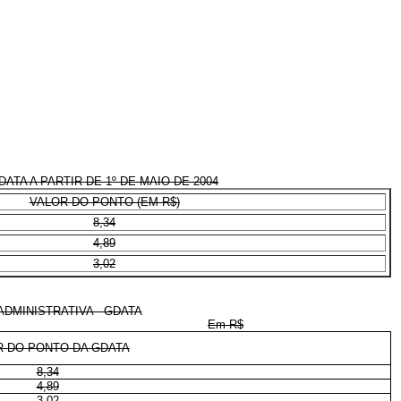
TA A PARTIR DE 1º DE MAIO DE 2004
VALOR DO PONTO (EM R$)
8,34
4,89
3,02
DMINISTRATIVA - GDATA
Em R$
R DO PONTO DA GDATA
8,34
4,89
3,02