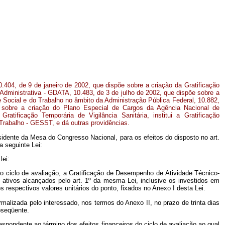
10.404, de 9 de janeiro de 2002, que dispõe sobre a criação da Gratificação
dministrativa - GDATA, 10.483, de 3 de julho de 2002, que dispõe sobre a
e Social e do Trabalho no âmbito da Administração Pública Federal, 10.882,
 sobre a criação do Plano Especial de Cargos da Agência Nacional de
ratificação Temporária de Vigilância Sanitária, institui a Gratificação
Trabalho - GESST, e dá outras providências.
idente da Mesa do Congresso Nacional, para os efeitos do disposto no art.
 seguinte Lei:
lei:
timo ciclo de avaliação, a Gratificação de Desempenho de Atividade Técnico-
 ativos alcançados pelo art. 1º
da mesma Lei, inclusive os investidos em
espectivos valores unitários do ponto, fixados no Anexo I desta Lei.
rmalizada pelo interessado, nos termos do Anexo II, no prazo de trinta dias
bseqüente.
pondente ao término dos efeitos financeiros do ciclo de avaliação ao qual