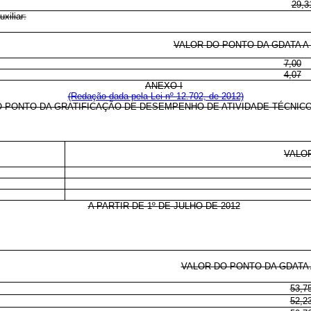
29,3
xiliar:
VALOR DO PONTO DA GDATA A P
7,00
4,07
ANEXO I
(Redação dada pela Lei nº 12.702, de 2012)
 PONTO DA GRATIFICAÇÃO DE DESEMPENHO DE ATIVIDADE TÉCNICO
VALO
A PARTIR DE 1º
DE JULHO DE 2012
VALOR DO PONTO DA GDATA A
53,7
52,2