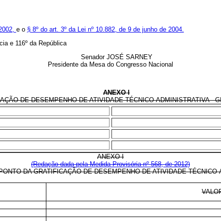
 2002,
e o
§ 8º do art. 3º da Lei nº 10.882, de 9 de junho de 2004.
ia e 116º da República
Senador JOSÉ SARNEY
Presidente da Mesa do Congresso Nacional
ANEXO I
ÇÃO DE DESEMPENHO DE ATIVIDADE TÉCNICO-ADMINISTRATIVA - GDA
ANEXO I
(Redação dada pela Medida Provisória nº 568, de 2012)
PONTO DA GRATIFICAÇÃO DE DESEMPENHO DE ATIVIDADE TÉCNICO-A
VALO