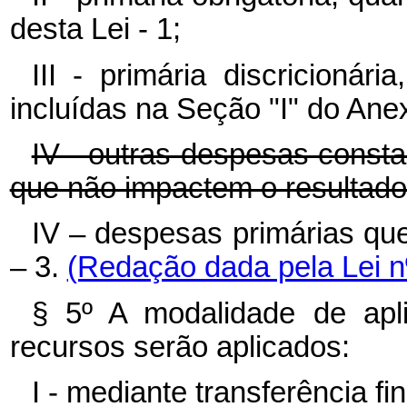
desta Lei - 1;
III - primária discricioná
incluídas na Seção "I" do Anex
IV - outras despesas const
que não impactem o resultado 
IV – despesas primárias qu
– 3.
(Redação dada pela Lei n
§ 5º A modalidade de apli
recursos serão aplicados:
I - mediante transferência fi