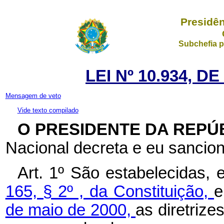
Presidên
Subchefia p
LEI Nº 10.934, D
Mensagem de veto
Vide texto compilado
O PRESIDENTE DA REPÚ
Nacional decreta e eu sancion
Art. 1º São estabelecidas,
165, § 2º , da Constituição,
e
de maio de 2000,
as diretriz