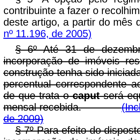
contribuinte a fazer o recolhi
deste artigo, a partir d
nº 11.196, de 2005)
§ 6º Até 31 de dezembr
incorporação de imóveis resi
construção tenha sido iniciad
percentual correspondente a
de que trata o
caput
será eq
mensal recebida.
(Inc
de 2009)
§ 7º Para efeito do dispos