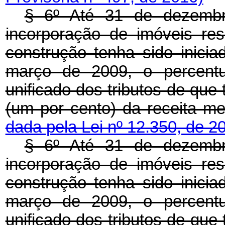
§ 6º Até 31 de dezembr
incorporação de imóveis resi
construção tenha sido inicia
março de 2009, o percentu
unificado dos tributos de que 
(um por cento) da receita m
dada pela Lei nº 12.350, de 2
§ 6º Até 31 de dezembr
incorporação de imóveis resi
construção tenha sido inicia
março de 2009, o percentu
unificado dos tributos de que 