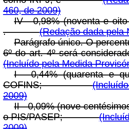
460, de 2009)
IV - 0,98% (noventa e oit
.
(Redação dada pela M
Parágrafo único. O percent
6º do art. 4º será considera
(Incluído pela Medida Provisór
I - 0,44% (quarenta e q
COFINS;
(Incluíd
2009)
II - 0,09% (nove centésimo
o PIS/PASEP;
(Incluí
2009)