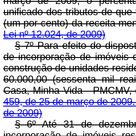
março de 2009, o percentu
unificado dos tributos de que
(um por cento) da receit
Lei nº 12.024, de 2009)
§ 7º Para efeito do dispos
de incorporação de imóveis d
construção de unidades reside
60.000,00 (sessenta mil re
Casa, Minha Vida - PMCMV, 
459, de 25 de março de 2009
de 2009)
§ 6º Até 31 de dezembr
incorporação de imóveis resi