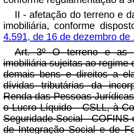
II - afetação do terreno e
imobiliária, conforme dispo
4.591, de 16 de dezembro de 
Art. 3º O terreno e as 
imobiliária sujeitas ao regime
demais bens e direitos a el
dívidas tributárias da inco
Renda das Pessoas Jurídicas 
o Lucro Líquido - CSLL, à Co
Seguridade Social - COFINS 
de Integração Social e de F