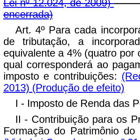
Lei nº 12.024, de 2009)
encerrada)
Art. 4º Para cada incorpo
de tributação, a incorpora
equivalente a 4% (quatro por 
qual corresponderá ao pagam
imposto e contribuições:
(Re
2013)
(Produção de efeito)
I - Imposto de Renda das P
II - Contribuição para os 
Formação do Patrimônio do