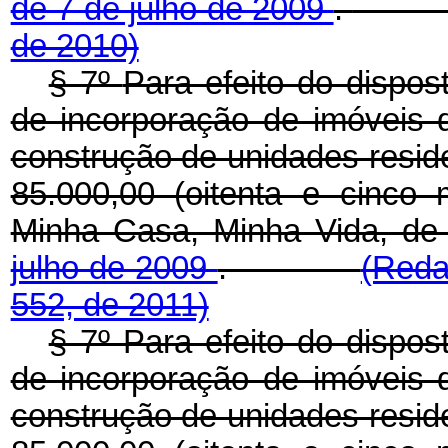
de 7 de julho de 2009
.
de 2010)
§ 7º
Para efeito do dispos
de incorporação de imóveis d
construção de unidades reside
85.000,00 (oitenta e cinco
Minha Casa, Minha Vida, de
julho de 2009
.
(Reda
552, de 2011)
§ 7º Para efeito do dispos
de incorporação de imóveis d
construção de unidades reside