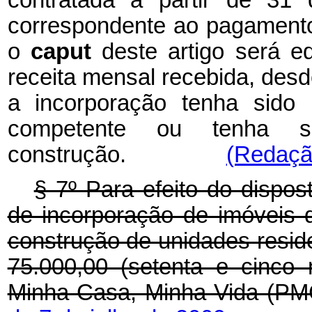
correspondente ao pagamento 
o
caput
deste artigo será e
receita mensal recebida, des
a incorporação tenha sido 
competente ou tenha s
construção.
(Redação
§ 7º Para efeito do dispos
de incorporação de imóveis d
construção de unidades reside
75.000,00 (setenta e cinco
Minha Casa, Minha Vida (PM