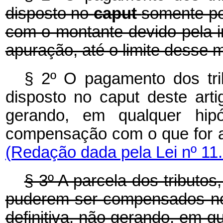
disposto no
caput
somente po
com o montante devido pela 
apuração, até o limite desse 
§ 2º O pagamento dos tri
disposto no caput deste arti
gerando, em qualquer hipót
compensação com o que fo
(Redação dada pela Lei nº 11
§ 3º A parcela dos tributo
puderem ser compensados no
definitiva, não gerando, em qua