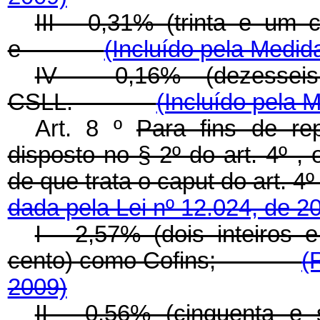
III - 0,31% (trinta e um
e
(Incluído pela Medid
IV - 0,16% (dezessei
CSLL.
(Incluído pela 
Art. 8 º
Para fins de rep
disposto no § 2º do art. 4º ,
de que trata o
caput
do art.
dada pela Lei nº 12.024, de 2
I - 2,57% (dois inteiros 
cento) como Cofins;
(
2009)
II - 0,56% (cinquenta e