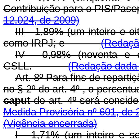
Contribuição para o PI
12.024, de 2009)
III - 1,89% (um inteiro e 
como IRPJ; e
(Redação
IV - 0,98% (noventa e 
CSLL.
(Redação dada p
Art. 8º Para fins de repartiç
no § 2º do art. 4º , o percentu
caput
do art. 4º será 
Medida Provisória nº 601, de
(Vigência encerrada)
I - 1,71% (um inteiro e s