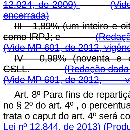
12.024, de 2009)
(Vi
encerrada)
III - 1,89% (um inteiro e 
como IRPJ; e
(Redaçã
(Vide MP 601, de 2012, vigên
IV - 0,98% (noventa e 
CSLL.
(Redação dad
(Vide MP 601, de 2012, vi
Art. 8º Para fins de repartiç
no § 2º do art. 4º , o percent
trata o
caput
do art. 4º ser
Lei nº 12.844, de 2013)
(Produ