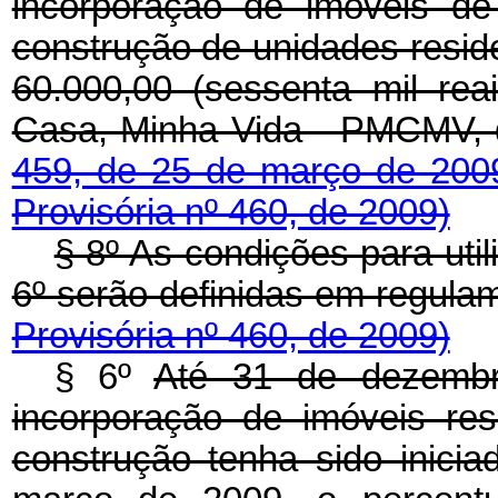
incorporação de imóveis de
construção de unidades reside
60.000,00 (sessenta mil re
Casa, Minha Vida - PMCMV, 
459, de 25 de março de 20
Provisória nº 460, de 2009)
§ 8º As condições para util
6º serão definidas em 
Provisória nº 460, de 2009)
§ 6º
Até 31 de dezembr
incorporação de imóveis resi
construção tenha sido inicia