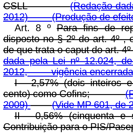
CSLL
(Redação dada
2012)
(Produção de efei
Art. 8 º
Para fins de rep
disposto no § 2º do art. 4º ,
de que trata o
caput
do art.
dada pela Lei nº 12.0
2012, vigência encerrada
I - 2,57% (dois inteiros 
cento) como Cofins;
(
2009)
(Vide MP 601, de
II - 0,56% (cinquenta e
Contribuição para o PI