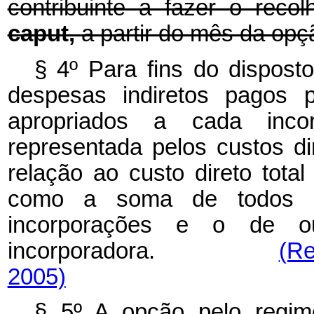
contribuinte a fazer o reco
caput,
a partir do mês da opç
§ 4º Para fins do disposto
despesas indiretos pagos 
apropriados a cada inc
representada pelos custos di
relação ao custo direto tota
como a soma de todos o
incorporações e o de out
incorporadora.
(Re
2005)
§ 5º A opção pelo regime