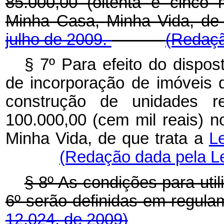
85.000,00 (oitenta e cinco
Minha Casa, Minha Vida, de
julho de 2009.
(Redaçã
§ 7º Para efeito do dispos
de incorporação de imóveis d
construção de unidades r
100.000,00 (cem mil reais) 
Minha Vida, de que trata a
Le
(Redação dada pela Le
§ 8º As condições para util
6º serão definidas em 
12.024, de 2009)