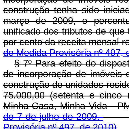
construção tenha sido inicia
março de 2009, o percentu
unificado dos tributos de que 
por cento da receita mensal r
de Medida Provisória nº 497, 
§ 7º Para efeito do dispos
de incorporação de imóveis d
construção de unidades reside
75.000,00 (setenta e cinco
Minha Casa, Minha Vida - P
de 7 de julho de 2009.
Provisória nº 497, de 2010)