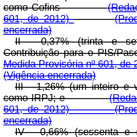
como Cofins
(Redaç
601, de 2012)
(Pr
encerrada)
II - 0,37% (trinta e s
Contribuição para o 
Medida Provisória nº 601, de
(Vigência encerrada)
III - 1,26% (um inteiro e 
como IRPJ; e
(Reda
601, de 2012)
(Pr
encerrada)
IV - 0,66% (sessenta e 