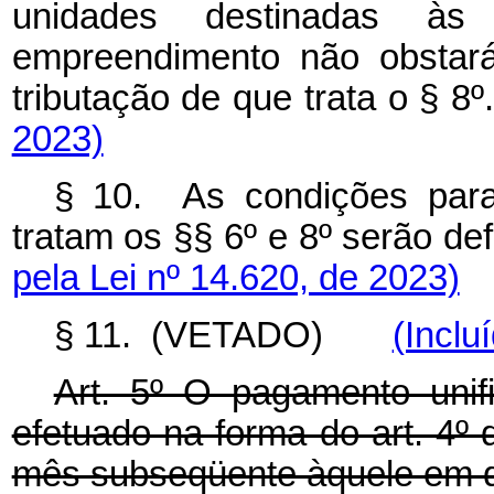
unidades destinadas à
empreendimento não obstará
tributação de que trata o §
2023)
§ 10. As condições para 
tratam os §§ 6º e 8º serão 
pela Lei nº 14.620, de 2023)
§ 11. (VETADO)
(Inclu
Art. 5º O pagamento unif
efetuado na forma do art. 4º 
mês subseqüente àquele em qu