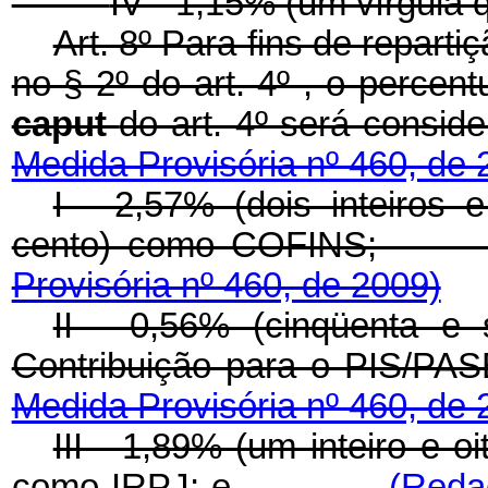
IV - 1,15% (um vírgula
Art. 8º Para fins de repartiç
no § 2º do art. 4º , o percent
caput
do art. 4º será 
Medida Provisória nº 460, de 
I - 2,57% (dois inteiros 
cento) como COF
Provisória nº 460, de 2009)
II - 0,56% (cinqüenta e
Contribuição para o
Medida Provisória nº 460, de 
III - 1,89% (um inteiro e 
como IRPJ; e
(Reda