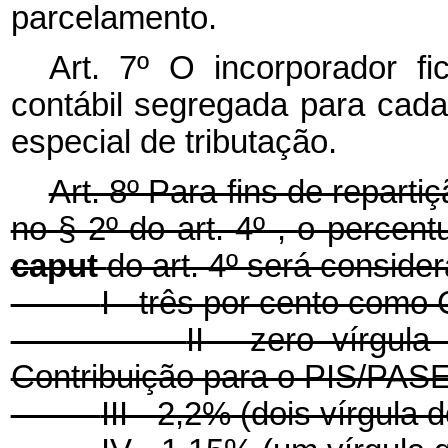
parcelamento.
Art. 7º O incorporador fi
contábil segregada para cad
especial de tributação.
Art. 8º Para fins de repartiç
no § 2º do art. 4º , o percent
caput
do art. 4º será conside
I - três por cento com
II - zero vírgul
Contribuição para o PIS/PAS
III - 2,2% (dois vírgula