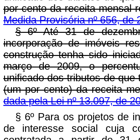
por cento da receita me
Medida Provisória nº 656, de 
§ 6º Até 31 de dezembr
incorporação de imóveis resi
construção tenha sido inicia
março de 2009, o percentu
unificado dos tributos de que 
(um por cento) da rece
dada pela Lei nº 13.097, de 2
§ 6º Para os projetos de i
de interesse social cuja c
contratada a partir de 31