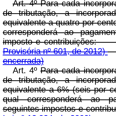
Art. 4º Para cada incorpo
de tributação, a incorpora
equivalente a quatro por cent
corresponderá ao pagament
imposto e contribui
Provisória nº 601, de 2012)
encerrada)
Art. 4º
Para cada incorpor
de tributação, a incorpora
equivalente a 6% (seis por c
qual corresponderá ao p
seguintes impostos e co