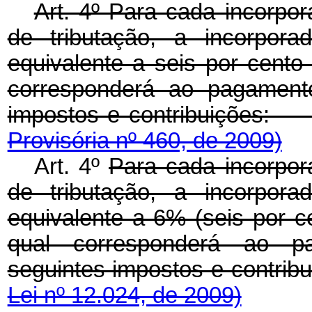
Art. 4º Para cada incorpo
de tributação, a incorpora
equivalente a seis por cento
corresponderá ao pagamento
impostos e contribui
Provisória nº 460, de 2009)
Art. 4º
Para cada incorpor
de tributação, a incorpora
equivalente a 6% (seis por c
qual corresponderá ao p
seguintes impostos e co
Lei nº 12.024, de 2009)