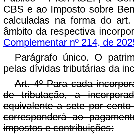
CBS e ao Imposto sobre Bens
calculadas na forma do art.
âmbito da respectiva inc
Complementar nº 214, de 202
Parágrafo único. O patri
pelas dívidas tributárias da i
Art. 4º Para cada incorpo
de tributação, a incorpora
equivalente a sete por cento
corresponderá ao pagamento
impostos e contribuições: