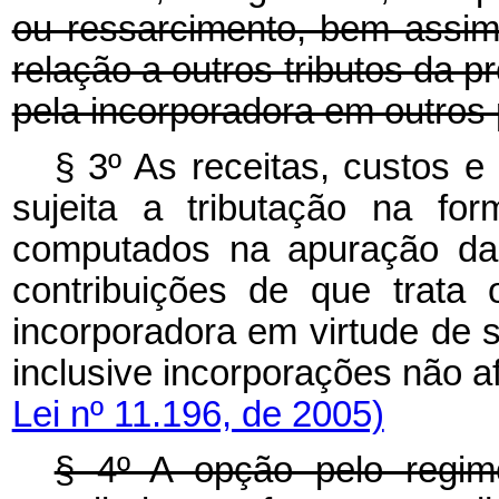
ou ressarcimento, bem assi
relação a outros tributos da p
pela incorporadora em outros
§ 3º As receitas, custos e
sujeita a tributação na fo
computados na apuração das
contribuições de que trata 
incorporadora em virtude de s
inclusive incorporações 
Lei nº 11.196, de 2005)
§ 4º A opção pelo regime