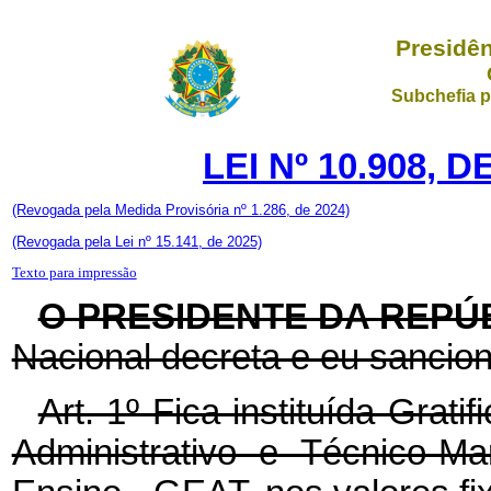
Presidên
Subchefia p
LEI Nº 10.908, 
(Revogada pela Medida Provisória nº 1.286, de 2024)
(Revogada pela Lei nº 15.141, de 2025)
Texto para impressão
O PRESIDENTE DA REPÚ
Nacional decreta e eu sancion
Art. 1º Fica instituída Grat
Administrativo e Técnico-Ma