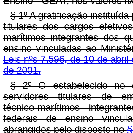
Ensino - GEAT, nos valores fi
§ 1º A gratificação instituíd
titulares dos cargos efetivos
marítimos integrantes dos qu
ensino vinculadas ao Minist
Leis nºs 7.596, de 10 de abril
de 2001.
§ 2º O estabelecido no
servidores titulares de em
técnico-marítimos integran
federais de ensino vincul
abrangidos pelo disposto no
§