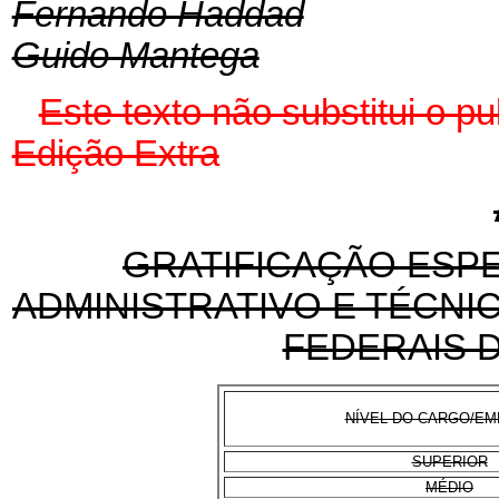
Fernando Haddad
Guido Mantega
Este texto não substitui o p
Edição Extra
GRATIFICAÇÃO ESPE
ADMINISTRATIVO E TÉCNI
FEDERAIS D
NÍVEL DO CARGO/E
SUPERIOR
MÉDIO