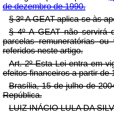
de dezembro de 1990.
§ 3º A GEAT aplica-se às ap
§ 4º A GEAT não servirá d
parcelas remuneratórias ou
referidos neste artigo.
Art. 2º Esta Lei entra em v
efeitos financeiros a partir de
Brasília, 15 de julho de 20
República.
LUIZ INÁCIO LULA DA SIL