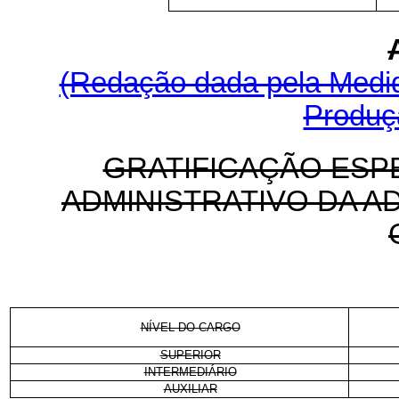
(Redação dada pela Medida
Produçã
GRATIFICAÇÃO ESPE
ADMINISTRATIVO DA A
NÍVEL DO CARGO
SUPERIOR
INTERMEDIÁRIO
AUXILIAR