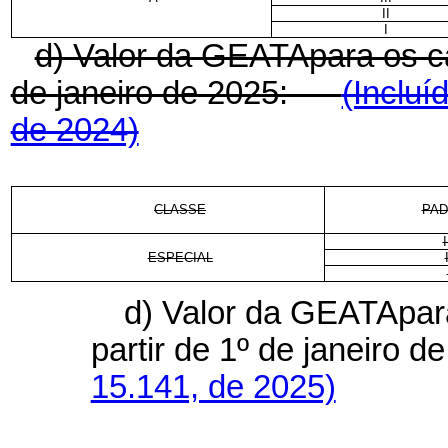
II
I
d) Valor da GEATApara os car
de janeiro de 2025:
(Incluí
de 2024)
CLASSE
PA
I
ESPECIAL
d) Valor da GEATApara 
partir de 1º de janeiro 
15.141, de 2025)