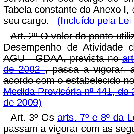
Tabela constante do Anexo I, 
seu cargo.
(Incluído pela Lei
Art. 2º O valor do ponto util
Desempenho de Atividade de
AGU - GDAA, prevista no
ar
de 2002
, passa a vigorar, 
acordo com o estabelecido no
Medida Provisória nº 441, de
de 2009)
Art. 3º
Os
arts. 7º
e 8º
da L
passam a vigorar com as segu