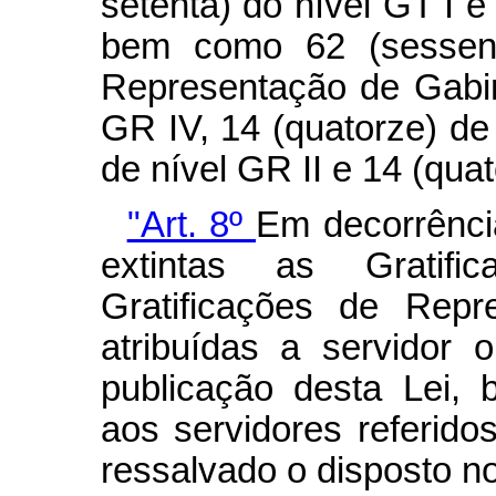
setenta) do nível GT I e
bem como 62 (sessent
Representação de Gabin
GR IV, 14 (quatorze) de 
de nível GR II e 14 (qua
"Art. 8º
Em decorrência
extintas as Gratif
Gratificações de Repr
atribuídas a servidor
publicação desta Lei,
aos servidores referid
ressalvado o disposto no