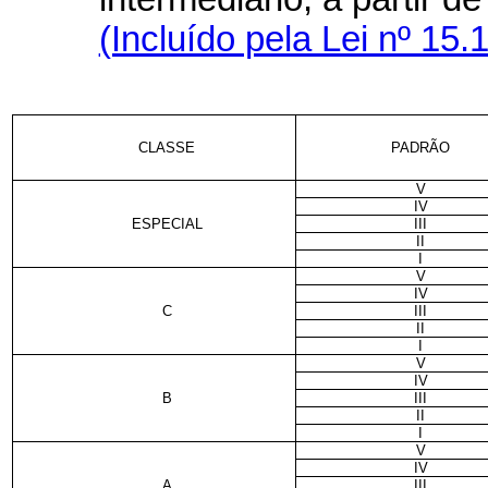
(Incluído pela Lei nº 15.
CLASSE
PADRÃO
V
IV
ESPECIAL
III
II
I
V
IV
C
III
II
I
V
IV
B
III
II
I
V
IV
A
III