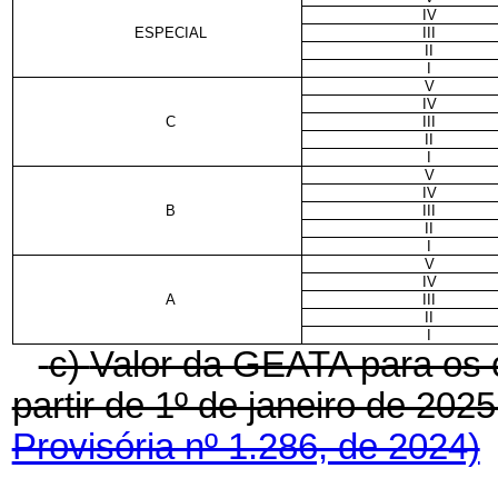
IV
ESPECIAL
III
II
I
V
IV
C
III
II
I
V
IV
B
III
II
I
V
IV
A
III
II
I
c)
Valor da GEATA para os c
partir de 1º de janeiro de 2
Provisória nº 1.286, de 2024)