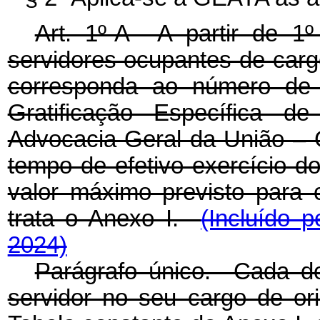
Art. 1º-A A partir de 1
servidores ocupantes de carg
corresponda ao número de 
Gratificação Específica de
Advocacia-Geral da União –
tempo de efetivo exercício do
valor máximo previsto para 
trata o Anexo I.
(Incluído 
2024)
Parágrafo único. Cada do
servidor no seu cargo de o