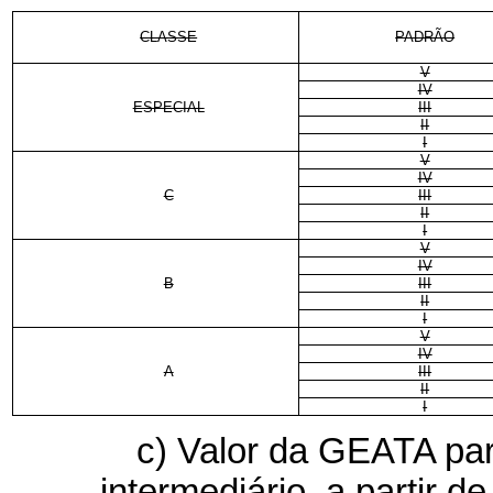
CLASSE
PADRÃO
V
IV
ESPECIAL
III
II
I
V
IV
C
III
II
I
V
IV
B
III
II
I
V
IV
A
III
II
I
c)
Valor da GEATA par
intermediário, a partir d