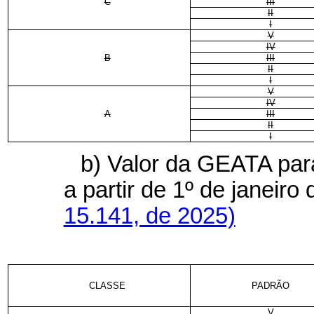
C
III
II
I
V
IV
B
III
II
I
V
IV
A
III
II
I
b)
Valor da GEATA para
a partir de 1º de janeir
15.141, de 2025)
CLASSE
PADRÃO
V