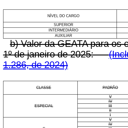
NÍVEL DO CARGO
SUPERIOR
INTERMEDIÁRIO
AUXILIAR
b)
Valor da GEATA para os ca
1º de janeiro de 2025:
(Inc
1.286, de 2024)
CLASSE
PADRÃO
V
IV
ESPECIAL
III
II
I
V
IV