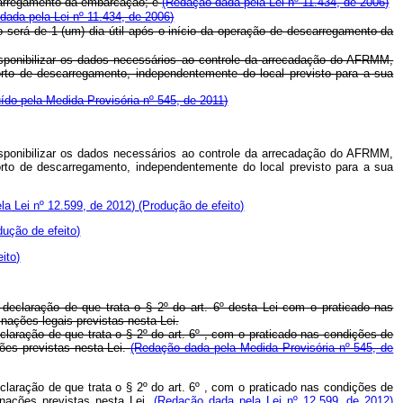
e carregamento da embarcação; e
(Redação dada pela Lei nº 11.434, de 2006)
dada pela Lei nº 11.434, de 2006)
zo será de 1 (um) dia útil após o início da operação de descarregamento da
disponibilizar os dados necessários ao controle da arrecadação do AFRMM,
rto de descarregamento, independentemente do local previsto para a sua
uído pela Medida Provisória nº 545, de 2011)
disponibilizar os dados necessários ao controle da arrecadação do AFRMM,
rto de descarregamento, independentemente do local previsto para a sua
la Lei nº 12.599, de 2012)
(Produção de efeito)
dução de efeito)
ito)
declaração de que trata o § 2º do art. 6º desta Lei com o praticado nas
ações legais previstas nesta Lei.
laração de que trata o § 2º do art. 6º , com o praticado nas condições de
ões previstas nesta Lei.
(Redação dada pela Medida Provisória nº 545, de
laração de que trata o § 2º do art. 6º , com o praticado nas condições de
inações previstas nesta Lei.
(Redação dada pela Lei nº 12.599, de 2012)