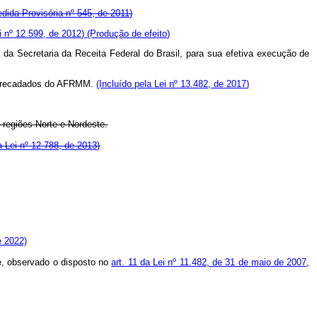
edida Provisória nº 545, de 2011)
ei nº 12.599, de 2012)
(Produção de efeito)
da Secretaria da Receita Federal do Brasil, para sua efetiva execução de
es arrecadados do AFRMM.
(Incluído pela Lei nº 13.482, de 2017)
 regiões Norte e Nordeste.
a Lei nº 12.788, de 2013)
e 2022)
e, observado o disposto no
art. 11 da Lei nº 11.482, de 31 de maio de 2007
,