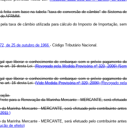
erá feita com base na tabela "taxa de conversão de câmbio" do Sistema de
to do AFRMM.
pela taxa de câmbio utilizada para cálculo do Imposto de Importação, sem
5.172, de 25 de outubro de 1966
- Código Tributário Nacional.
egal que liberar o conhecimento de embarque sem o prévio pagamento do
o art. 16 desta Lei.
(Revogado pela Medida Provisória nº 320, 2006)
(Sem
egal que liberar o conhecimento de embarque sem o prévio pagamento do
o art. 16 desta Lei.
(Vide Medida Provisória nº 320, 2006)
(Revogado pela
cação.
ao Frete para a Renovação da Marinha Mercante - MERCANTE, será efetuado
o da Marinha Mercante - MERCANTE, será efetuado pelo contribuinte antes
e 2011
)
o da Marinha Mercante - MERCANTE, será efetuado pelo contribuinte antes
ução de efeito)