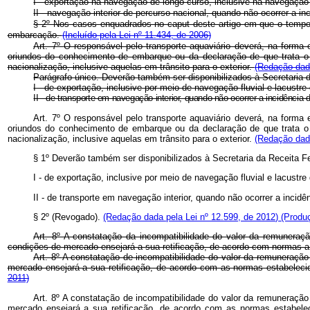
I - exportação na navegação de longo curso, inclusive na navegação
II - navegação interior de percurso nacional, quando não ocorrer 
§ 2º Nos casos enquadrados no
caput
deste artigo em que o tempo 
embarcação.
(Incluído pela Lei nº 11.434, de 2006)
Art. 7º
O responsável pelo transporte aquaviário deverá, na forma 
oriundos do conhecimento de embarque ou da declaração de que trata o 
nacionalização, inclusive aquelas em trânsito para o exterior.
(Redação dada
Parágrafo único. Deverão também ser disponibilizados à Secretaria d
I - de exportação, inclusive por meio de navegação fluvial e lacustre
II - de transporte em navegação interior, quando não ocorrer a incidênc
Art. 7º O responsável pelo transporte aquaviário deverá, na forma
oriundos do conhecimento de embarque ou da declaração de que trata o 
nacionalização, inclusive aquelas em trânsito para o exterior.
(Redação dada
§ 1º Deverão também ser disponibilizados à Secretaria da Receita Fe
I - de exportação, inclusive por meio de navegação fluvial e lacustre
II - de transporte em navegação interior, quando não ocorrer a inc
§ 2º (Revogado).
(Redação dada pela Lei nº 12.599, de 2012)
(Produç
Art. 8º A constatação da incompatibilidade do valor da remuneraç
condições de mercado ensejará a sua retificação, de acordo com normas a 
Art. 8º
A constatação de incompatibilidade do valor da remuneração 
mercado ensejará a sua retificação, de acordo com as normas estabelecid
2011)
Art. 8º A constatação de incompatibilidade do valor da remuneração
mercado ensejará a sua retificação, de acordo com as normas estabelec