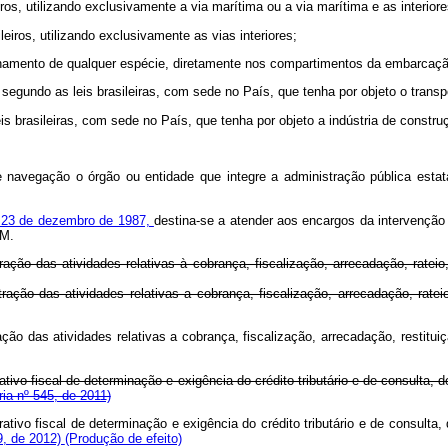
ros, utilizando exclusivamente a via marítima ou a via marítima e as interiore
leiros, utilizando exclusivamente as vias interiores;
namento de qualquer espécie, diretamente nos compartimentos da embarcaç
 segundo as leis brasileiras, com sede no País, que tenha por objeto o transp
leis brasileiras, com sede no País, que tenha por objeto a indústria de constru
avegação o órgão ou entidade que integre a administração pública estatal 
de 23 de dezembro de 1987,
destina-se a atender aos encargos da intervenção
MM.
ração das atividades relativas à cobrança, fiscalização, arrecadação, rate
ração das atividades relativas a cobrança, fiscalização, arrecadação, rat
ação das atividades relativas a cobrança, fiscalização, arrecadação, resti
ivo fiscal de determinação e exigência do crédito tributário e de consulta, 
ria nº 545, de 2011)
tivo fiscal de determinação e exigência do crédito tributário e de consulta,
99, de 2012)
(Produção de efeito)