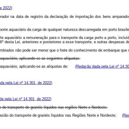
de 2022)
gerador na data de registro da declaração de importação dos bens ampara
orte aquaviário da carga de qualquer natureza descarregada em porto brasile
rte aquaviário a remuneração para o transporte da carga porto a porto, incl
º desta Lei, anteriores e posteriores a esse transporte, e outras despesas de
mbrados não pode ser menor que o frete do conhecimento de embarque que o
quaviário, aplicando-se as seguintes alíquotas:
quaviário, aplicando-se as alíquotas de:
(Redação dada pela Lei nº 14.3
da pela Lei nº 14.301, de 2022)
a pela Lei nº 14.301, de 2022)
o do transporte de granéis líquidos nas regiões Norte e Nordeste.
casião do transporte de granéis líquidos nas Regiões Norte e Nordeste;
(Re