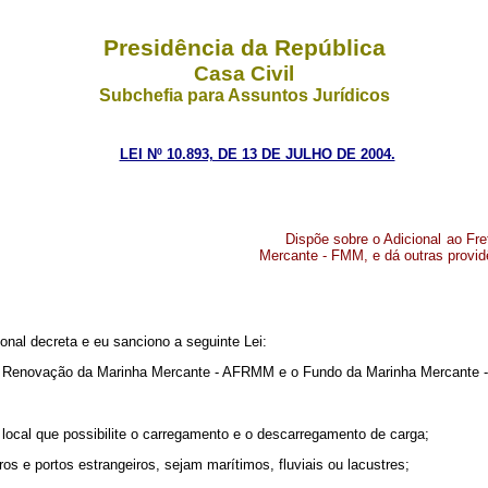
Presidência da República
Casa Civil
Subchefia para Assuntos Jurídicos
LEI Nº 10.893, DE 13 DE JULHO DE 2004.
Dispõe sobre o Adicional ao F
Mercante - FMM, e dá outras provid
nal decreta e eu sanciono a seguinte Lei:
ra a Renovação da Marinha Mercante - AFRMM e o Fundo da Marinha Mercante
ro local que possibilite o carregamento e o descarregamento de carga;
ros e portos estrangeiros, sejam marítimos, fluviais ou lacustres;