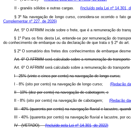
II - granéis sólidos e outras cargas.
(Incluído pela Lei nº 14.301, 
§ 3º Na navegação de longo curso, considera-se ocorrido o fato 
Complementar nº 227, de 2026)
Art. 5º O AFRMM incide sobre o frete, que é a remuneração do transp
§ 1º Para os fins desta Lei, entende-se por remuneração do transpo
do conhecimento de embarque ou da declaração de que trata o § 2º do art. 6
§ 2º O somatório dos fretes dos conhecimentos de embarque desme
Art. 6º O AFRMM será calculado sobre a remuneração do transporte a
Art. 6º O AFRMM será calculado sobre a remuneração do transporte a
I - 25% (vinte e cinco por cento) na navegação de longo curso;
I - 8% (oito por cento) na navegação de longo curso;
(Redação da
II - 10% (dez por cento) na navegação de cabotagem; e
II - 8% (oito por cento) na navegação de cabotagem;
(Redação dad
III - 40% (quarenta por cento) na navegação fluvial e lacustre, quand
III - 40% (quarenta por cento) na navegação fluvial e lacustre, por o
IV - (VETADO).
(Incluído pela Lei nº 14.301, de 2022)