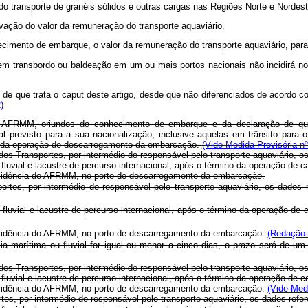
o do transporte de granéis sólidos e outras cargas nas Regiões Norte e Nordest
ação do valor da remuneração do transporte aquaviário.
imento de embarque, o valor da remuneração do transporte aquaviário, para 
rem transbordo ou baldeação em um ou mais portos nacionais não incidirá nov
 de que trata o
caput
deste artigo, desde que não diferenciados de acordo 
)
o AFRMM, oriundos do conhecimento de embarque e da declaração de que 
revisto para a sua nacionalização, inclusive aquelas em trânsito para o e
tivo da operação de descarregamento da embarcação.
(Vide Medida Provisória nº
dos Transportes, por intermédio do responsável pelo transporte aquaviário, os
fluvial e lacustre de percurso internacional, após o término da operação de
 incidência do AFRMM, no porto de descarregamento da embarcação.
ortes, por intermédio do responsável pelo transporte aquaviário, os dados 
 fluvial e lacustre de percurso internacional, após o término da operação d
a incidência do AFRMM, no porto de descarregamento da embarcação.
(Redação 
marítima ou fluvial for igual ou menor a cinco dias, o prazo será de um
dos Transportes, por intermédio do responsável pelo transporte aquaviário, o
 fluvial e lacustre de percurso internacional, após o término da operação d
a incidência do AFRMM, no porto de descarregamento da embarcação.
(Vide Med
tes, por intermédio do responsável pelo transporte aquaviário, os dados refe