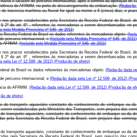
 fluvial e lacustre de percurso internacional, após o término da operação d
a incidência do AFRMM, no porto de descarregamento da embarcação.
(Redação 
de travessia marítima ou fluvial for igual ou menor a 5 (cinco) dias, o pra
e nos prazos estabelecidos pela Secretaria da Receita Federal do Brasil, 
§ 2º do art. 6º , referentes às mercadorias a serem desembarcadas no po
 pela Medida Provisória nº 545, de 2011)
a Receita Federal do Brasil os dados referentes às mercadorias objeto:
(Incl
 de percurso internacional; e
(Incluído pela Medida Provisória nº 545, de 2011)
ia do AFRMM.
(Incluído pela Medida Provisória nº 545, de 2011)
 e nos prazos estabelecidos pela Secretaria da Receita Federal do Brasil, 
§ 2º do art. 6º , referentes às mercadorias a serem desembarcadas no po
 pela Lei nº 12.599, de 2012)
(Produção de efeito)
deral do Brasil os dados referentes às mercadorias objeto:
(Redação dada pe
 de percurso internacional; e
(Redação dada pela Lei nº 12.599, de 2012)
(Pro
idência do AFRMM.
(Redação dada pela Lei nº 12.599, de 2012)
(Produção de efe
ão de efeito)
ão do transporte aquaviário constante do conhecimento de embarque ou da 
serem estabelecidas pelo Ministério dos Transportes, sem prejuízo das comin
do transporte aquaviário, constante do conhecimento de embarque ou da dec
as pela Secretaria da Receita Federal do Brasil, sem prejuízo das cominaç
 do transporte aquaviário, constante do conhecimento de embarque ou da dec
idas pela Secretaria da Receita Federal do Brasil, sem prejuízo das com