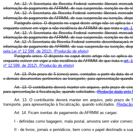
Art. 12. A Secretaria da Receita Federal somente liberará mercad
informação do pagamento do AFRMM, de sua suspensão, isenção ou da não-i
Art. 12. A Secretaria da Receita Federal somente liberará mercad
informação do pagamento do AFRMM, de sua suspensão ou isenção, disponi
Parágrafo único. O disposto no caput deste artigo não se aplica às
enquanto estiver em vigor a não-incidência do AFRMM de que trata o
art. 
Art. 12. A Secretaria da Receita Federal somente liberará mercad
informação do pagamento do AFRMM, de sua suspensão, isenção ou da não-i
Art. 12. A Secretaria da Receita Federal somente desembaraçará m
informação do pagamento do AFRMM, de sua suspensão ou isenção, dispon
pela Lei nº 12.599, de 2012).
(Produção de efeito)
Parágrafo único. O disposto no
caput
deste artigo não se aplica à
enquanto estiver em vigor a não-incidência do AFRMM de que trata o
art. 
nº 12.599, de 2012).
(Produção de efeito)
Art. 13. Pelo prazo de 5 (cinco) anos, contados a partir da data d
e demais documentos pertinentes ao transporte, para apresentação quando d
Art. 13. O contribuinte deverá manter em arquivo, pelo prazo de 
para apresentação à fiscalização, quando solicitados.
(Redação dada pela M
Art. 13. O contribuinte deverá manter em arquivo, pelo prazo d
transporte, para apresentação à fiscalização, quando solicitados.
(Redação 
Art. 14. Ficam isentas do pagamento do AFRMM as cargas:
I - definidas como bagagem, mala postal, amostra sem valor comercia
II - de livros, jornais e periódicos, bem como o papel destinado a su