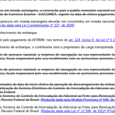
esso em moeda estrangeira, a conversão para o padrão monetário nacional s
rado do Comércio Exterior - SISCOMEX, vigente na data do efetivo pagamen
expressos em moeda estrangeira deverão ser convertidos em moeda nacional 
ção dada pela Lei Complementar nº 227, de 2026)
onhecimento de embarque.
sável pelo pagamento do AFRMM, nos termos do
art. 124, inciso II, da Lei nº 
nto de embarque, o contribuinte será o proprietário da carga transportada.
re de percurso nacional, a empresa de navegação ou seu representante l
, ficará responsável pelo seu recolhimento com os acréscimos previstos n
re de percurso nacional, a empresa de navegação ou seu representante l
, ficará responsável pelo seu recolhimento com os acréscimos previstos n
 contados da data do início efetivo da operação de descarregamento da embar
ilização do Sistema Eletrônico de Controle de Arrecadação do Adicional 
ta Federal.
o Sistema de Controle de Arrecadação do Adicional ao Frete para Renovaçã
 Receita Federal do Brasil.
(Redação dada pela Medida Provisória nº 545, d
o Sistema de Controle de Arrecadação do Adicional ao Frete para Renovaçã
 Receita Federal do Brasil.
(Redação dada pela Lei nº 12.599, de 2012)
(Prod