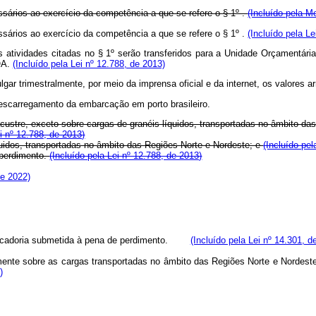
ssários ao exercício da competência a que se refere o § 1º .
(Incluído pela M
ssários ao exercício da competência a que se refere o § 1º .
(Incluído pela L
atividades citadas no § 1º serão transferidos para a Unidade Orçamentária 
OA.
(Incluído pela Lei nº 12.788, de 2013)
vulgar trimestralmente, por meio da imprensa oficial e da internet, os valor
descarregamento da embarcação em porto brasileiro.
ustre, exceto sobre cargas de granéis líquidos, transportadas no âmbito das
 nº 12.788, de 2013)
íquidos, transportadas no âmbito das Regiões Norte e Nordeste; e
(Incluído pel
e perdimento.
(Incluído pela Lei nº 12.788, de 2013)
de 2022)
 mercadoria submetida à pena de perdimento.
(Incluído pela Lei nº 14.301, d
mente sobre as cargas transportadas no âmbito das Regiões Norte e Nordest
)