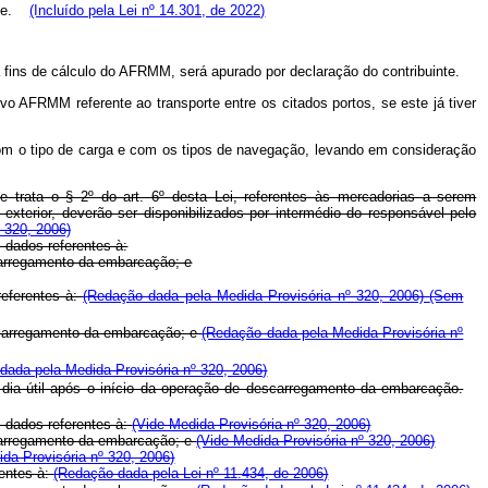
e.
(Incluído pela Lei nº 14.301, de 2022)
fins de cálculo do AFRMM, será apurado por declaração do contribuinte.
o AFRMM referente ao transporte entre os citados portos, se este já tiver
com o tipo de carga e com os tipos de navegação, levando em consideração
trata o § 2º do art. 6º desta Lei, referentes às mercadorias a serem
xterior, deverão ser disponibilizados por intermédio do responsável pelo
 320, 2006)
 dados referentes à:
 carregamento da embarcação; e
referentes à:
(Redação dada pela Medida Provisória nº 320, 2006)
(Sem
e carregamento da embarcação; e
(Redação dada pela Medida Provisória nº
dada pela Medida Provisória nº 320, 2006)
 dia útil após o início da operação de descarregamento da embarcação.
s dados referentes à:
(Vide Medida Provisória nº 320, 2006)
e carregamento da embarcação; e
(Vide Medida Provisória nº 320, 2006)
ida Provisória nº 320, 2006)
rentes à:
(Redação dada pela Lei nº 11.434, de 2006)