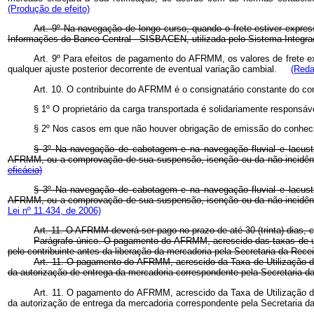
(Produção de efeito)
Art. 9º Na navegação de longo curso, quando o frete estiver expr
Informações do Banco Central - SISBACEN, utilizada pelo Sistema Integ
Art. 9º Para efeitos de pagamento do AFRMM, os valores de frete 
qualquer ajuste posterior decorrente de eventual variação cambial.
(Reda
Art. 10. O contribuinte do AFRMM é o consignatário constante do c
§ 1º O proprietário da carga transportada é solidariamente respon
§ 2º Nos casos em que não houver obrigação de emissão do conhecime
§ 3º Na navegação de cabotagem e na navegação fluvial e lacust
AFRMM, ou a comprovação de sua suspensão, isenção ou da não-incidência
eficácia)
§ 3º Na navegação de cabotagem e na navegação fluvial e lacust
AFRMM, ou a comprovação de sua suspensão, isenção ou da não-incidência
Lei nº 11.434, de 2006)
Art. 11. O AFRMM deverá ser pago no prazo de até 30 (trinta) dias,
Parágrafo único. O pagamento do AFRMM, acrescido das taxas de ut
pelo contribuinte antes da liberação da mercadoria pela Secretaria da Recei
Art. 11. O pagamento do AFRMM, acrescido da Taxa de Utilização d
da autorização de entrega da mercadoria correspondente pela Secretaria da
Art. 11. O pagamento do AFRMM, acrescido da Taxa de Utilização d
da autorização de entrega da mercadoria correspondente pela Secretaria da