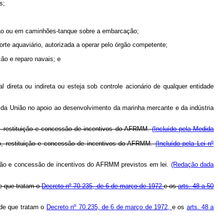
s;
ão ou em caminhões-tanque sobre a embarcação;
orte aquaviário, autorizada a operar pelo órgão competente;
ção e reparo navais; e
direta ou indireta ou esteja sob controle acionário de qualquer entidade
 da União no apoio ao desenvolvimento da marinha mercante e da indústria
io, restituição e concessão de incentivos do AFRMM.
(Incluído pela Medida
eio, restituição e concessão de incentivos do AFRMM.
(Incluído pela Lei nº
tuição e concessão de incentivos do AFRMM previstos em lei.
(Redação dada
de que tratam o
Decreto nº 70.235, de 6 de março de 1972
e os
arts. 48 a 50
 de que tratam o
Decreto nº 70.235, de 6 de março de 1972,
e os
arts. 48 a