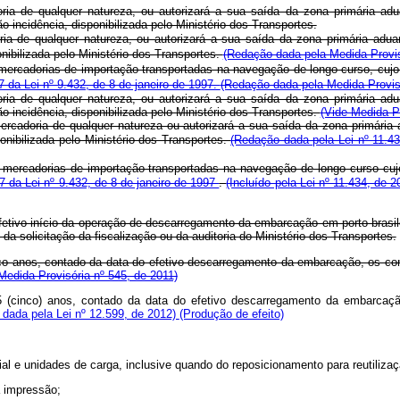
oria de qualquer natureza, ou autorizará a sua saída da zona primária ad
ncidência, disponibilizada pelo Ministério dos Transportes.
oria de qualquer natureza, ou autorizará a sua saída da zona primária adu
bilizada pelo Ministério dos Transportes.
(Redação dada pela Medida Provis
 mercadorias de importação transportadas na navegação de longo curso, cujo 
17 da Lei nº 9.432, de 8 de janeiro de 1997.
(Redação dada pela Medida Provis
oria de qualquer natureza, ou autorizará a sua saída da zona primária ad
ncidência, disponibilizada pelo Ministério dos Transportes.
(Vide Medida Pr
ercadoria de qualquer natureza ou autorizará a sua saída da zona primária
ibilizada pelo Ministério dos Transportes.
(Redação dada pela Lei nº 11.4
s mercadorias de importação transportadas na navegação de longo curso cujo
17 da Lei nº 9.432, de 8 de janeiro de 1997
.
(Incluído pela Lei nº 11.434, de 
o efetivo início da operação de descarregamento da embarcação em porto bras
a solicitação da fiscalização ou da auditoria do Ministério dos Transportes.
cinco anos, contado da data do efetivo descarregamento da embarcação, os 
edida Provisória nº 545, de 2011)
e 5 (cinco) anos, contado da data do efetivo descarregamento da embarc
dada pela Lei nº 12.599, de 2012)
(Produção de efeito)
l e unidades de carga, inclusive quando do reposicionamento para reutilizaç
a impressão;