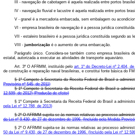
III - navegação de cabotagem é aquela realizada entre portos brasilei
IV - navegação fluvial e lacustre é aquela realizada entre portos brasi
V - granel é a mercadoria embarcada, sem embalagem ou acondicio
VI - empresa brasileira de navegação é a pessoa jurídica constituída
VII - estaleiro brasileiro é a pessoa jurídica constituída segundo as 
VIII -
jumborização
é o aumento de uma embarcação.
Parágrafo único. Considera-se também como empresa brasileira de n
estatal, autorizada a executar as atividades de transporte aquaviário.
Art. 3º O AFRMM, instituído pelo
art. 1º do Decreto-Lei nº 2.404, 
de construção e reparação naval brasileiras, e constitui fonte básica do F
§ 1º Compete à Secretaria da Receita Federal do Brasil a administ
Provisória nº 545, de 2011)
§ 1º Compete à Secretaria da Receita Federal do Brasil a administ
12.599, de 2012)
(Produção de efeito)
§ 1º Compete à Secretaria da Receita Federal do Brasil a administr
pela Lei nº 12.788, de 2013)
§ 2º O AFRMM sujeita-se às normas relativas ao processo administrat
da Lei nº 9.430, de 27 de dezembro de 1996.
(Incluído pela Medida Provisó
§ 2º O AFRMM sujeita-se às normas relativas ao processo administra
50 da Lei nº 9.430, de 27 de dezembro de 1996.
(Incluído pela Lei nº 12.5