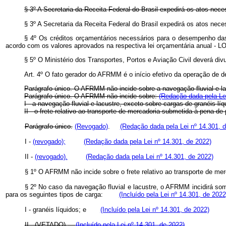
§ 3º A Secretaria da Receita Federal do Brasil expedirá os atos nece
§ 3º A Secretaria da Receita Federal do Brasil expedirá os atos nece
§ 4º Os créditos orçamentários necessários para o desempenho das 
acordo com os valores aprovados na respectiva lei orçamentária anual - L
§ 5º O Ministério dos Transportes, Portos e Aviação Civil deverá di
Art. 4º O fato gerador do AFRMM é o início efetivo da operação de 
Parágrafo único. O AFRMM não incide sobre a navegação fluvial e lac
Parágrafo único. O AFRMM não incide sobre:
(Redação dada pela Lei
I - a navegação fluvial e lacustre, exceto sobre cargas de granéis l
II - o frete relativo ao transporte de mercadoria submetida à pena d
Parágrafo único.
(Revogado)
.
(Redação dada pela Lei nº 14.301, 
I -
(revogado);
(Redação dada pela Lei nº 14.301, de 2022)
II -
(revogado).
(Redação dada pela Lei nº 14.301, de 2022)
§ 1º O AFRMM não incide sobre o frete relativo ao transporte de
§ 2º No caso da navegação fluvial e lacustre, o AFRMM incidirá so
para os seguintes tipos de carga:
(Incluído pela Lei nº 14.301, de 2022
I - granéis líquidos; e
(Incluído pela Lei nº 14.301, de 2022)
II - (VETADO).
(Incluído pela Lei nº 14.301, de 2022)