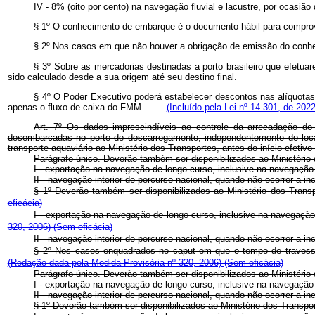
IV - 8% (oito por cento) na navegação fluvial e lacustre, por ocasiã
§ 1º O conhecimento de embarque é o documento hábil para comprov
§ 2º Nos casos em que não houver a obrigação de emissão do conhec
§ 3º Sobre as mercadorias destinadas a porto brasileiro que efetua
sido calculado desde a sua origem até seu destino final.
§ 4º O Poder Executivo poderá estabelecer descontos nas alíquotas
apenas o fluxo de caixa do FMM.
(Incluído pela Lei nº 14.301, de 2022
Art. 7º Os dados imprescindíveis ao controle da arrecadação d
desembarcadas no porto de descarregamento, independentemente do local p
transporte aquaviário ao Ministério dos Transportes, antes do início efe
Parágrafo único. Deverão também ser disponibilizados ao Ministério 
I - exportação na navegação de longo curso, inclusive na navegação 
II - navegação interior de percurso nacional, quando não ocorrer a
§ 1º Deverão também ser disponibilizados ao Ministério dos Transp
eficácia)
I - exportação na navegação de longo curso, inclusive na navegação
320, 2006)
(Sem eficácia)
II - navegação interior de percurso nacional, quando não ocorrer 
§ 2º Nos casos enquadrados no caput em que o tempo de travessia 
(Redação dada pela Medida Provisória nº 320, 2006)
(Sem eficácia)
Parágrafo único. Deverão também ser disponibilizados ao Ministério 
I - exportação na navegação de longo curso, inclusive na navegação
II - navegação interior de percurso nacional, quando não ocorrer 
§ 1º Deverão também ser disponibilizados ao Ministério dos Transpor