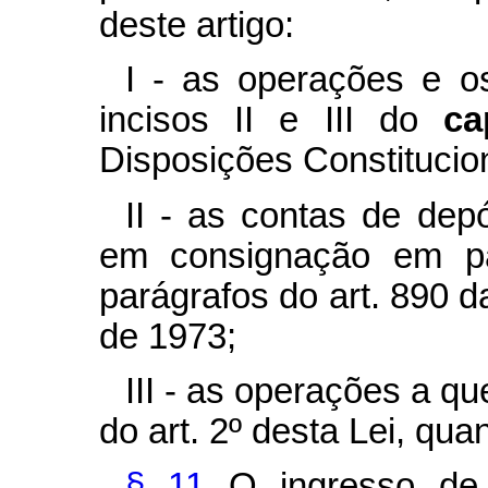
deste artigo:
I - as operações e o
incisos II e III do
c
Disposições Constitucion
II - as contas de depó
em consignação em p
parágrafos do art. 890 da
de 1973;
III - as operações a qu
do art. 2º desta Lei, qua
§ 11
O ingresso de