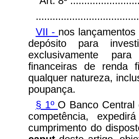
"Art. 8º ..........................
.....................................
VII -
nos lançamentos 
depósito para invest
exclusivamente para
financeiras de renda 
qualquer natureza, incl
poupança.
§ 1º
O Banco Central d
competência, expedir
cumprimento do disposto 