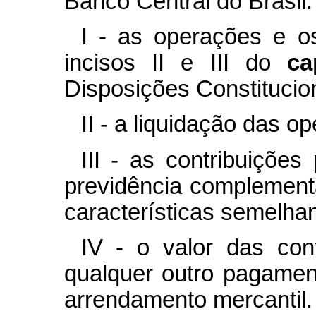
Banco Central do Brasil:
I - as operações e o
incisos II e III do
c
Disposições Constitucion
II - a liquidação das o
III - as contribuiçõe
previdência complement
características semelhan
IV - o valor das co
qualquer outro pagamen
arrendamento mercantil.