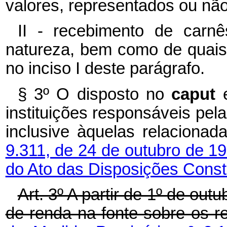
valores, representados ou não 
II - recebimento de carnê
natureza, bem como de quais
no inciso I deste parágrafo.
§ 3º O disposto no
caput
instituições responsáveis pe
inclusive àquelas relaciona
9.311, de 24 de outubro de 1
do Ato das Disposições Consti
Art. 3º A partir de 1º de out
de renda na fonte sobre os r