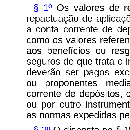
§ 1º
Os valores de re
repactuação de aplicaçõ
a conta corrente de de
como os valores referen
aos benefícios ou res
seguros de que trata o i
deverão ser pagos excl
ou proponentes medi
corrente de depósitos, c
ou por outro instrume
as normas expedidas pel
§ 2º
O disposto no § 1