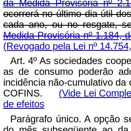
da Medida Provisória nº 2.
ocorrerá no último dia útil 
cada ano, ou no resgate, se
Medida Provisória nº 1.184, 
(Revogado pela Lei nº 14.754
Art. 4º As sociedades coop
as de consumo poderão ado
incidência não-cumulativo da
COFINS.
(Vide Lei Comple
de efeitos
Parágrafo único. A opção s
do mês subseqüente ao da d