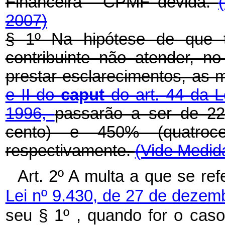
Financeira - CPMF devida.
2007)
§ 1º Na hipótese de que 
contribuinte não atender, n
prestar esclarecimentos, as 
e II do
caput
do art. 44 da 
1996,
passarão a ser de 22
cento) e 450% (quatroce
respectivamente.
(Vide Medida
Art. 2º A multa a que se re
Lei nº 9.430, de 27 de deze
seu § 1º , quando for o cas