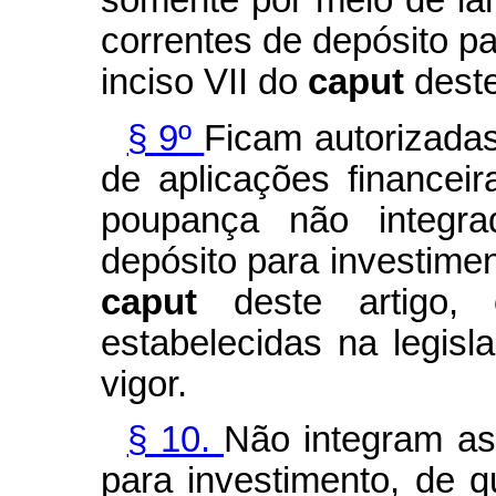
somente por meio de la
correntes de depósito pa
inciso VII do
caput
deste
§ 9º
Ficam autorizada
de aplicações financei
poupança não integra
depósito para investiment
caput
deste artigo,
estabelecidas na legis
vigor.
§ 10.
Não integram as
para investimento, de q