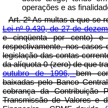
operações e as finalida
Art. 2º As multas a que se 
Lei nº 9.430, de 27 de deze
e cinqüenta por cento) e 
respectivamente, nos casos d
legislação das contas corrent
da alíquota 0 (zero) de que tr
outubro de 1996,
bem com
baixadas pelo Banco Central 
cobrança da Contribuição P
Transmissão de Valores e d