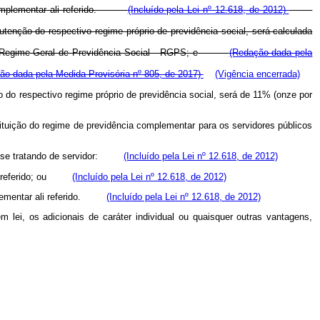
ia complementar ali referido.
(Incluído pela Lei nº 12.618, de 2012)
utenção do respectivo regime próprio de previdência social, será calculada
cios do Regime Geral de Previdência Social - RGPS; e
(Redação dada pela
ão dada pela Medida Provisória nº 805, de 2017)
(Vigência encerrada)
o do respectivo regime próprio de previdência social, será de 11% (onze por
stituição do regime de previdência complementar para os servidores públicos
, em se tratando de servidor:
(Incluído pela Lei nº 12.618, de 2012)
 ali referido; ou
(Incluído pela Lei nº 12.618, de 2012)
omplementar ali referido.
(Incluído pela Lei nº 12.618, de 2012)
lei, os adicionais de caráter individual ou quaisquer outras vantagens,