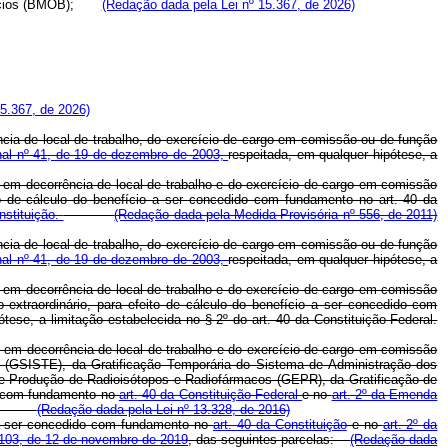
enefícios (BMOB);
(Redação dada pela Lei nº 15.367, de 2026)
15.367, de 2026)
ncia de local de trabalho, do exercício de cargo em comissão ou de função
nal nº 41, de 19 de dezembro de 2003,
respeitada, em qualquer hipótese, a
as em decorrência de local de trabalho e do exercício de cargo em comissão
ito de cálculo do benefício a ser concedido com fundamento no art. 40 da
nstituição.
(Redação dada pela Medida Provisória nº 556, de 2011)
ncia de local de trabalho, do exercício de cargo em comissão ou de função
nal nº 41, de 19 de dezembro de 2003,
respeitada, em qualquer hipótese, a
as em decorrência de local de trabalho e do exercício de cargo em comissão
o extraordinário, para efeito de cálculo do benefício a ser concedido com
ese, a limitação estabelecida no § 2º do art. 40 da Constituição Federal.
as em decorrência de local de trabalho e do exercício de cargo em comissão
l (GSISTE), da Gratificação Temporária do Sistema de Administração dos
de Produção de Radioisótopos e Radiofármacos (GEPR), da Gratificação de
ido com fundamento no
art. 40 da Constituição Federal
e no
art. 2º da Emenda
.
(Redação dada pela Lei nº 13.328, de 2016)
o a ser concedido com fundamento no
art. 40 da Constituição
e no
art. 2º da
 103, de 12 de novembro de 2019
, das seguintes parcelas:
(Redação dada