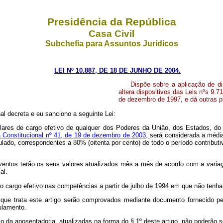
Presidência da República
Casa Civil
Subchefia para Assuntos Jurídicos
LEI Nº 10.887, DE 18 DE JUNHO DE 2004.
Dispõe sobre a aplicação de d
altera dispositivos das Leis nºs 9.
de dezembro de 1997, e dá outras p
l decreta e eu sanciono a seguinte Lei:
ulares de cargo efetivo de qualquer dos Poderes da União, dos Estados, do 
 Constitucional nº 41, de 19 de dezembro de 2003,
será considerada a médi
lado, correspondentes a 80% (oitenta por cento) de todo o período contribut
ventos terão os seus valores atualizados mês a mês de acordo com a variação
al.
o cargo efetivo nas competências a partir de julho de 1994 em que não tenha 
 que trata este artigo serão comprovados mediante documento fornecido pe
ulamento.
o da aposentadoria, atualizadas na forma do § 1º deste artigo, não poderão s