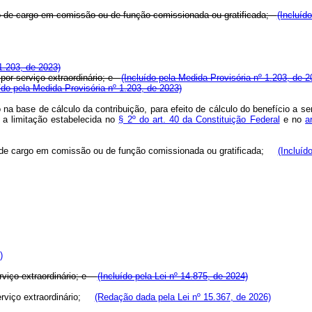
cio de cargo em comissão ou de função comissionada ou gratificada;
(Incluíd
1.203, de 2023)
l por serviço extraordinário; e
(Incluído pela Medida Provisória nº 1.203, de 2
ído pela Medida Provisória nº 1.203, de 2023)
o na base de cálculo da contribuição, para efeito de cálculo do benefício a
 a limitação estabelecida no
§ 2º do art. 40 da Constituição Federal
e no
a
cio de cargo em comissão ou de função comissionada ou gratificada;
(Incluíd
)
serviço extraordinário; e
(Incluído pela Lei nº 14.875, de 2024)
 serviço extraordinário;
(Redação dada pela Lei nº 15.367, de 2026)