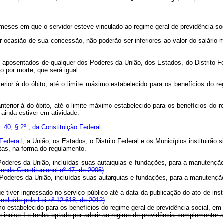
s meses em que o servidor esteve vinculado ao regime geral de previdência soc
or ocasião de sua concessão, não poderão ser inferiores ao valor do salári
os aposentados de qualquer dos Poderes da União, dos Estados, do Distrito Fe
o por morte, que será igual:
erior à do óbito, até o limite máximo estabelecido para os benefícios do r
anterior à do óbito, até o limite máximo estabelecido para os benefícios do 
 ainda estiver em atividade.
t. 40, § 2º , da Constituição Federal.
o Federa
l, a União, os Estados, o Distrito Federal e os Municípios instituirã
stas, na forma do regulamento.
s Poderes da União, incluídas suas autarquias e fundações, para a manutençã
enda Constitucional nº 47, de 2005)
os Poderes da União, incluídas suas autarquias e fundações, para a manutençã
que tiver ingressado no serviço público até a data da publicação do ato de in
Incluído pela Lei nº 12.618, de 2012)
ximo estabelecido para os benefícios do regime geral de previdência social
re o inciso I e tenha optado por aderir ao regime de previdência complemen