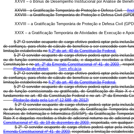
XXVII – o Bônus de Desempenho Institucional por Análise de Bene
XXVIII - a Gratificação Temporária de Proteção e Defesa Civil.
(Inc
XXVIII - a Gratificação Temporária de Proteção e Defesa Civil 
XXVIII – a Gratificação Temporária de Proteção e Defesa Civil 
XXIX – a Gratificação Temporária de Atividades de Execução e Ap
§ 2º O servidor ocupante de cargo efetivo poderá optar pela inclus
de confiança, para efeito de cálculo do benefício a ser concedido com f
limitação estabelecida no
§ 2º do art. 40 da Constituição Federal.
§ 2º O servidor ocupante de cargo efetivo poderá optar pela inclusã
ou de função comissionada ou gratificada, e daquelas recebidas a título
Constituição e no
art. 2º da Emenda Constitucional nº 41, de 2003
, respe
(Produção de efeito)
Sem eficácia
§ 2º O servidor ocupante de cargo efetivo poderá optar pela inclus
de confiança, para efeito de cálculo do benefício a ser concedido com f
limitação estabelecida no
§ 2º do art. 40 da Constituição Federal.
§ 2º O servidor ocupante de cargo efetivo poderá optar pela inclusã
ou de função comissionada ou gratificada, de Gratificação de Raio X e da
fundamento no art. 40 da Constituição Federal e no art. 2º da Emenda Con
(Redação dada pela Lei nº 12.688, de 2012)
§ 2º O servidor ocupante de cargo efetivo poderá optar pela inclus
ou de função comissionada ou gratificada, da Gratificação Temporária 
Recursos de Informação e Informática (GSISP), da Gratificação Temporár
Raio X e daquelas recebidas a título de adicional noturno ou de adicional 
Constitucional nº 41, de 19 de dezembro de 2003,
respeitada, em qualquer 
§ 2º O servidor ocupante de cargo efetivo poderá optar pela inclu
Emenda Constitucional nº 41, de 2003
, respeitada a limitação estabelecid