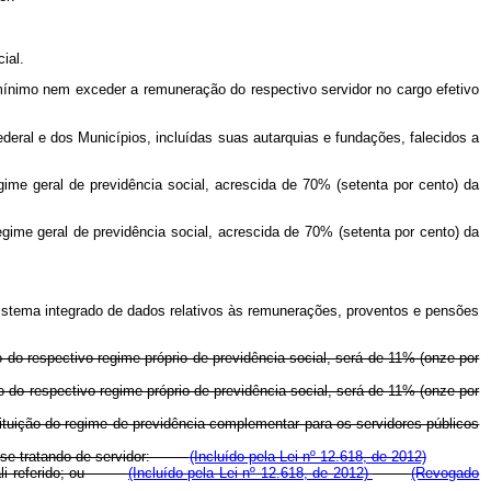
ial.
o-mínimo nem exceder a remuneração do respectivo servidor no cargo efetivo
deral e dos Municípios, incluídas suas autarquias e fundações, falecidos a
egime geral de previdência social, acrescida de 70% (setenta por cento) da
regime geral de previdência social, acrescida de 70% (setenta por cento) da
o sistema integrado de dados relativos às remunerações, proventos e pensões
o do respectivo regime próprio de previdência social, será de 11% (onze por
o do respectivo regime próprio de previdência social, será de 11% (onze por
stituição do regime de previdência complementar para os servidores públicos
, em se tratando de servidor:
(Incluído pela Lei nº 12.618, de 2012)
tar ali referido; ou
(Incluído pela Lei nº 12.618, de 2012)
(Revogado