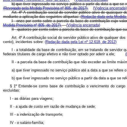
b) que tiver ingressado no serviço público a partir da data a que
(Revogado pela Medida Provisória nº 805, de 2017)
(Vigência encerrada)
Art. 4º A contribuição social do servidor público ativo de quaisquer
mediante a aplicação das seguintes alíquotas:
(Redação dada pela Medida 
I - onze por cento sobre a parcela da base de contribuição cujo v
Medida Provisória nº 805, de 2017)
(Vigência encerrada)
II - quatorze por cento sobre a parcela da base de contribuição q
Art. 4º A contribuição social do servidor público ativo de qualquer d
cento), incidentes sobre:
(Redação dada pela Lei nº 12.618, de 2012)
I - a totalidade da base de contribuição, em se tratando de servidor 
federais titulares de cargo efetivo e não tiver optado por aderir a ele;
(
II - a parcela da base de contribuição que não exceder ao limite má
a) que tiver ingressado no serviço público até a data a que se refer
b) que tiver ingressado no serviço público a partir da data a que s
§ 1º Entende-se como base de contribuição o vencimento do cargo ef
excluídas:
I - as diárias para viagens;
II - a ajuda de custo em razão de mudança de sede;
III - a indenização de transporte;
IV - o salário-família;