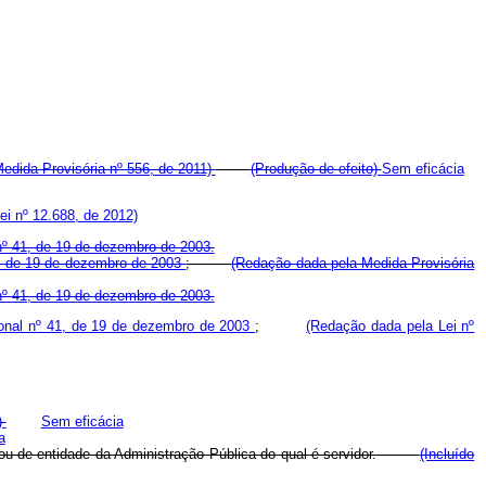
edida Provisória nº 556, de 2011)
(Produção de efeito)
Sem eficácia
ei nº 12.688, de 2012)
 nº 41, de 19 de dezembro de 2003.
1, de 19 de dezembro de 2003
;
(Redação dada pela Medida Provisória
 nº 41, de 19 de dezembro de 2003.
ional nº 41, de 19 de dezembro de 2003
;
(Redação dada pela Lei nº
)
Sem eficácia
a
rgão ou de entidade da Administração Pública do qual é servidor.
(Incluído