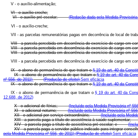
V - o auxílio-alimentação;
VI - o auxílio-creche;
VI - o auxílio pré-escolar;
(Redação dada pela Medida Provisória
VI - o auxílio-creche;
VII - as parcelas remuneratórias pagas em decorrência de local de trab
VIII - a parcela percebida em decorrência do exercício de cargo em co
VIII - a parcela percebida em decorrência do exercício de cargo e
VIII - a parcela percebida em decorrência do exercício de cargo em co
VIII - a parcela percebida em decorrência do exercício de cargo e
IX - o abono de permanência de que tratam o
§ 19 do art. 40 da Consti
IX - o abono de permanência de que tratam o
§ 19 do art. 40 da Con
nº 556, de 2011)
(Produção de efeito)
Sem eficácia
IX - o abono de permanência de que tratam o
§ 19 do art. 40 da Consti
IX - o abono de permanência de que tratam o
§ 19 do art. 40 da Cons
12.688, de 2012)
X - o adicional de férias;
(Incluído pela Medida Provisória nº 55
XI - o adicional noturno;
(Incluído pela Medida Provisória nº 55
XII - o adicional por serviço extraordinário;
(Incluído pela Medid
XIII - a parcela paga a título de assistência à saúde suplement
XIV - a parcela paga a título de assistência pré-escolar; e
(Incl
XV - a parcela paga a servidor público indicado para integrar con
pela Medida Provisória nº 556, de 2011)
(Produção de efeito)
Sem eficácia