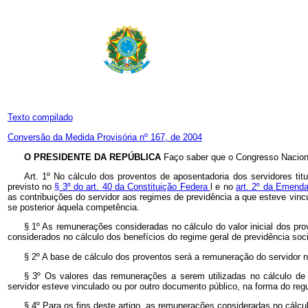
Texto compilado
Conversão da Medida Provisória nº 167, de 2004
O PRESIDENTE DA REPÚBLICA
Faço saber que o Congresso Naciona
Art. 1º No cálculo dos proventos de aposentadoria dos servidores tit
previsto no
§ 3º do art. 40 da Constituição Federa
l e no
art. 2º da Emenda
as contribuições do servidor aos regimes de previdência a que esteve vincu
se posterior àquela competência.
§ 1º As remunerações consideradas no cálculo do valor inicial dos pro
considerados no cálculo dos benefícios do regime geral de previdência soci
§ 2º A base de cálculo dos proventos será a remuneração do servidor n
§ 3º Os valores das remunerações a serem utilizadas no cálculo de
servidor esteve vinculado ou por outro documento público, na forma do reg
§ 4º Para os fins deste artigo, as remunerações consideradas no cálcul