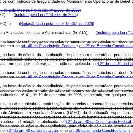
fícios com Indícios de Irregularidade do Monitoramento Operacional de B
luído pela Medida Provisória nº 1.203, de 2023)
(GPDEC).
(Incluído pela Lei nº 14.875, de 2024)
(GPDEC); e
(Redação dada pela Lei nº 15.367, de 2026)
oio a Atividades Técnicas e Administrativas (GTATA).
(Incluído pela Lei nº 
ão na base de contribuição de parcelas remuneratórias percebidas em decorrê
undamento no
art. 40 da Constituição Federal
e
art. 2º da Emenda Constitucio
o, na base de cálculo da contribuição, de parcelas remuneratórias percebid
 de adicional noturno ou de adicional por serviço extraordinário, para efe
itada, em qualquer hipótese, a limitação estabelecida no
§ 2º do art. 40 da Co
ão na base de contribuição de parcelas remuneratórias percebidas em decorrê
undamento no
art. 40 da Constituição Federal
e
art. 2º da Emenda Constitucio
o, na base de cálculo da contribuição, de parcelas remuneratórias percebid
quelas recebidas a título de adicional noturno ou de adicional por serviç
stitucional nº 41, de 19 de dezembro de 2003, respeitada, em qualquer hipót
ão, na base de cálculo da contribuição, de parcelas remuneratórias percebid
das Unidades dos Sistemas Estruturadores da Administração Pública Federa
ia de Atividade em Escola de Governo (GAEG), da Gratificação Específica 
por serviço extraordinário, para efeito de cálculo do benefício a ser conced
hipótese, a limitação estabelecida no
§ 2º do art. 40 da Constituição Federal
são na base de cálculo da contribuição, para efeito de cálculo do benefíci
a no
§ 2º do art. 40 da Constituição
, e no
art. 26 da Emenda Constitucional nº