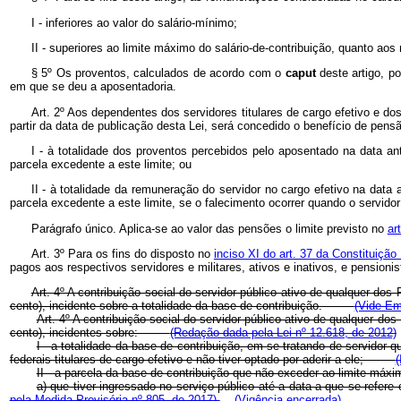
I - inferiores ao valor do salário-mínimo;
II - superiores ao limite máximo do salário-de-contribuição, quanto ao
§ 5º Os proventos, calculados de acordo com o
caput
deste artigo, p
em que se deu a aposentadoria.
Art. 2º Aos dependentes dos servidores titulares de cargo efetivo e d
partir da data de publicação desta Lei, será concedido o benefício de pensã
I - à totalidade dos proventos percebidos pelo aposentado na data ant
parcela excedente a este limite; ou
II - à totalidade da remuneração do servidor no cargo efetivo na data 
parcela excedente a este limite, se o falecimento ocorrer quando o servidor
Parágrafo único. Aplica-se ao valor das pensões o limite previsto no
ar
Art. 3º Para os fins do disposto no
inciso XI do art. 37 da Constituiçã
pagos aos respectivos servidores e militares, ativos e inativos, e pensioni
Art. 4º A contribuição social do servidor público ativo de qualquer do
cento), incidente sobre a totalidade da base de contribuição.
(Vide Em
Art. 4º A contribuição social do servidor público ativo de qualquer d
cento), incidentes sobre:
(Redação dada pela Lei nº 12.618, de 2012)
I - a totalidade da base de contribuição, em se tratando de servidor 
federais titulares de cargo efetivo e não tiver optado por aderir a ele;
(
II - a parcela da base de contribuição que não exceder ao limite má
a) que tiver ingressado no serviço público até a data a que se refe
pela Medida Provisória nº 805, de 2017)
(Vigência encerrada)