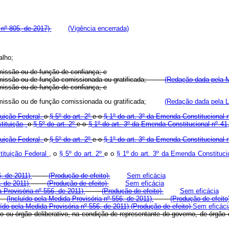
 nº 805, de 2017)
(Vigência encerrada)
alho;
missão ou de função de confiança; e
m comissão ou de função comissionada ou gratificada;
(Redação dada pela M
missão ou de função de confiança; e
m comissão ou de função comissionada ou gratificada;
(Redação dada pela L
tuição Federal,
o
§ 5º do art. 2º
e o
§ 1º do art. 3º da Emenda Constitucional
stituição,
o
§ 5º do art. 2º
e o
§ 1º do art. 3º da Emenda Constitucional nº 4
tuição Federal,
o
§ 5º do art. 2º
e o
§ 1º do art. 3º da Emenda Constitucional
tituição Federal
, o
§ 5º do art. 2º
e o
§ 1º do art. 3º da Emenda Constituc
6, de 2011)
(Produção de efeito)
Sem eficácia
6, de 2011)
(Produção de efeito)
Sem eficácia
a Provisória nº 556, de 2011)
(Produção de efeito)
Sem eficácia
ar;
(Incluído pela Medida Provisória nº 556, de 2011)
(Produção de efeito
uído pela Medida Provisória nº 556, de 2011)
(Produção de efeito)
Sem eficáci
selho ou órgão deliberativo, na condição de representante do governo, de ó