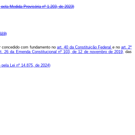
o pela Medida Provisória nº 1.203, de 2023)
023)
 ser concedido com fundamento no
art. 40 da Constituição Federal
e no
art. 2º
rt. 26 da Emenda Constitucional nº 103, de 12 de novembro de 2019,
das
o pela Lei nº 14.875, de 2024)