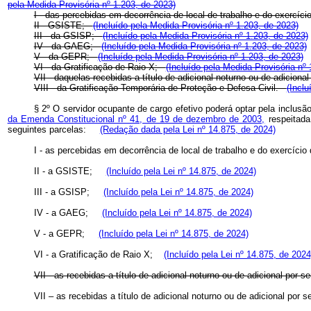
pela Medida Provisória nº 1.203, de 2023)
I - das percebidas em decorrência de local de trabalho e do exercí
II - GSISTE;
(Incluído pela Medida Provisória nº 1.203, de 2023)
III - da GSISP;
(Incluído pela Medida Provisória nº 1.203, de 2023)
IV - da GAEG;
(Incluído pela Medida Provisória nº 1.203, de 2023)
V - da GEPR;
(Incluído pela Medida Provisória nº 1.203, de 2023)
VI - da Gratificação de Raio X;
(Incluído pela Medida Provisória nº 
VII - daquelas recebidas a título de adicional noturno ou de adiciona
VIII - da Gratificação Temporária de Proteção e Defesa Civil.
(Inclu
§ 2º O servidor ocupante de cargo efetivo poderá optar pela inclusã
da Emenda Constitucional nº 41, de 19 de dezembro de 2003,
respeitada
seguintes parcelas:
(Redação dada pela Lei nº 14.875, de 2024)
I - as percebidas em decorrência de local de trabalho e do exercí
II - a GSISTE;
(Incluído pela Lei nº 14.875, de 2024)
III - a GSISP;
(Incluído pela Lei nº 14.875, de 2024)
IV - a GAEG;
(Incluído pela Lei nº 14.875, de 2024)
V - a GEPR;
(Incluído pela Lei nº 14.875, de 2024)
VI - a Gratificação de Raio X;
(Incluído pela Lei nº 14.875, de 2024
VII - as recebidas a título de adicional noturno ou de adicional por 
VII – as recebidas a título de adicional noturno ou de adicional por