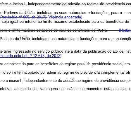
 se refere o inciso I, independentemente de adesão ao regime de previdênc
 dos Poderes da União, incluídas as suas autarquias e fundações, para a man
Provisória nº 805, de 2017)
(Vigência encerrada)
alor seja igual ou inferior ao limite máximo estabelecido para os benefí
ue supere o limite máximo estabelecido para os benefícios do RGPS.
(Redaç
os Poderes da União, incluídas suas autarquias e fundações, para a manutençã
que tiver ingressado no serviço público até a data da publicação do ato de in
Incluído pela Lei nº 12.618, de 2012)
ximo estabelecido para os benefícios do regime geral de previdência social
e o inciso I e tenha optado por aderir ao regime de previdência complementar
e refere o inciso I, independentemente de adesão ao regime de previdência c
etivo, acrescido das vantagens pecuniárias permanentes estabelecidas em 