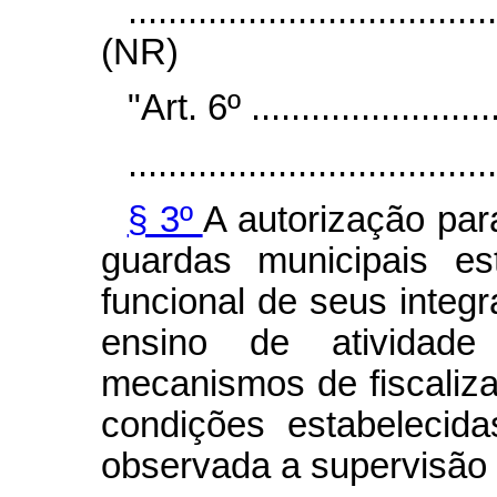
....................................
(NR)
"Art. 6º ..........................
.....................................
§ 3º
A autorização par
guardas municipais es
funcional de seus integ
ensino de atividade 
mecanismos de fiscaliza
condições estabelecid
observada a supervisão d