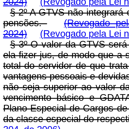
2024)
(Revogado pela Lei n
§ 2º A GTVS não integrará 
pensões.
(Revogado pel
2024)
(Revogado pela Lei n
§ 3º O valor da GTVS será 
ela fizer jus, de modo que
total do servidor de que trat
vantagens pessoais e devidas 
não seja superior ao valor da
vencimento básico e GDATA,
Plano Especial de Cargos de 
da classe especial do respect