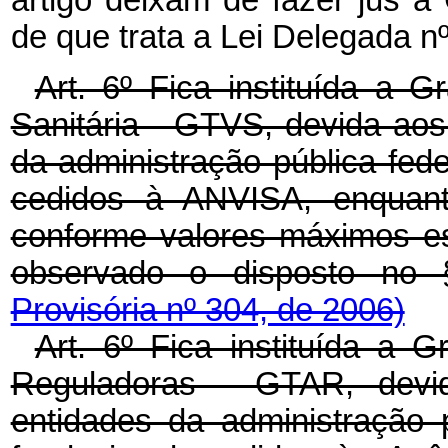
artigo deixam de fazer jus à 
de que trata a Lei Delegada n
Art. 6º Fica instituída a G
Sanitária - GTVS, devida aos
da administração pública feder
cedidos à ANVISA, enquant
conforme valores máximos es
observado o disposto no 
Provisória nº 304, de 2006)
Art. 6º Fica instituída a 
Reguladoras - GTAR, devi
entidades da administração p