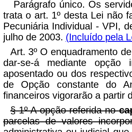
Parágrafo único. Os servid
trata o art. 1º
desta Lei não 
Pecuniária Individual - VPI, d
julho de 2003.
(Incluído pela 
Art. 3º O enquadramento de q
dar-se-á mediante opção ir
aposentado ou dos respectiv
de Opção constante do Ane
financeiros vigorarão a partir 
§ 1º A opção referida no
ca
parcelas de valores incorp