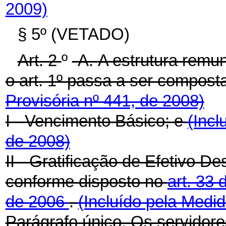
2009)
§ 5º (VETADO)
Art. 2
º
-A.
A estrutura remun
o art. 1º
passa a ser compost
Provisória nº 441, de 2008)
I - Vencimento Básico; e
(Incl
de 2008)
II - Gratificação de Efetivo
conforme disposto no
art. 33 
de 2006
.
(Incluído pela Medid
Parágrafo único. Os servidore