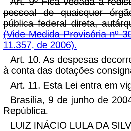
Art. 9º Fica vedada a redi
pessoal de quaisquer órgã
pública federal direta, autá
(Vide Medida Provisória nº 
11.357, de 2006).
Art. 10. As despesas decorr
à conta das dotações consig
Art. 11. Esta Lei entra em v
Brasília, 9 de junho de 20
República.
LUIZ INÁCIO LULA DA SIL