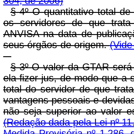
304, de 2006)
§ 4º O quantitativo total 
os servidores de que trat
ANVISA na data de publicaçã
seus órgãos de origem.
(Vide
§ 3º O valor da GTAR será 
ela fizer jus, de modo que
total do servidor de que trat
vantagens pessoais e devidas 
não seja superior ao valor e
(Redação dada pela Lei nº 11
Medida Provisória nº 1.286, 