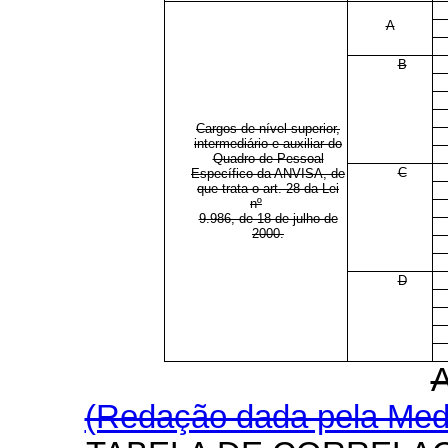
A
B
Cargos de nível superior,
intermediário e auxiliar do
Quadro de Pessoal
C
Específico da ANVISA, de
que trata o art. 28 da Lei
nº
9.986, de 18 de julho de
2000.
D
(Redação dada pela Medi