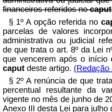
administrativa ou judicial qu
financeiros referidos no
capu
§ 1º A opção referida no
ca
parcelas de valores incorp
administrativa ou judicial re
de que trata o art. 8º da Lei
que vencerem após o início d
caput
deste artigo.
(Redação d
§ 2º A renúncia de que trata
percentual resultante da v
vigente no mês de junho de 2
Anexo III desta Lei para julho