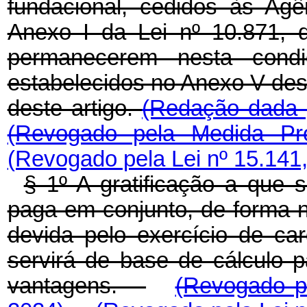
fundacional, cedidos às Ag
Anexo I da Lei nº 10.871, 
permanecerem nesta condi
estabelecidos no Anexo V dest
deste artigo.
(Redação dada p
(Revogado pela Medida Pro
(Revogado pela Lei nº 15.141
§ 1º A gratificação a que 
paga em conjunto, de forma 
devida pelo exercício de c
servirá de base de cálculo p
vantagens.
(Revogado pe