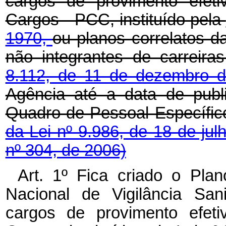
cargos de provimento efeti
Cargos - PCC, instituído pela
1970,
ou planos correlatos d
não integrantes de carreira
8.112, de 11 de dezembro 
Agência até a data de publ
Quadro de Pessoal Específic
da Lei nº 9.986, de 18 de ju
nº 304, de 2006)
Art. 1º Fica criado o Pla
Nacional de Vigilância San
cargos de provimento efeti