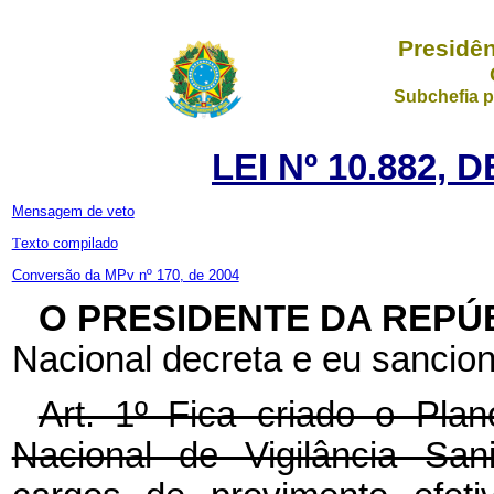
Presidên
Subchefia p
LEI Nº 10.882, 
Mensagem de veto
T
exto compilado
Conversão da MPv nº 170, de 2004
O PRESIDENTE DA REPÚ
Nacional decreta e eu sancion
Art. 1º Fica criado o Pla
Nacional de Vigilância San