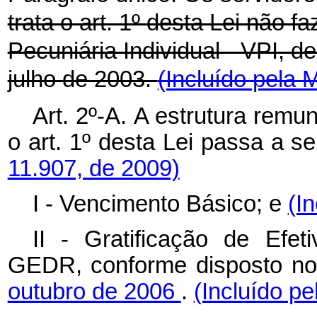
trata o art. 1º
desta Lei não f
Pecuniária Individual - VPI, de
julho de 2003.
(Incluído pela 
Art. 2º-A.
A estrutura remun
o art. 1º
desta Lei
passa a se
11.907, de 2009)
I - Vencimento Básico; e
(I
II - Gratificação de Ef
GEDR, conforme disposto n
outubro de 2006
.
(Incluído pe