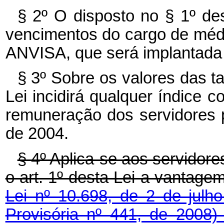
§ 2º O disposto no § 1º des
vencimentos do cargo de méd
ANVISA, que será implantada 
§ 3º Sobre os valores das t
Lei incidirá qualquer índice c
remuneração dos servidores pú
de 2004.
§ 4º Aplica-se aos servidor
o art. 1º desta Lei a vantagem 
Lei nº 10.698, de 2 de jul
Provisória nº 441, de 2008