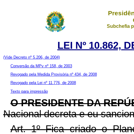
Presidên
Subchefia p
LEI Nº 10.862, 
(Vide Decreto nº 5.206, de 2004)
Conversão da MPv nº 158, de 2003
Revogado pela Medida Provisória nº 434, de 2008
Revogado pela Lei nº 11.776, de 2008
Texto para impressão
O PRESIDENTE DA REPÚ
Nacional decreta e eu sancion
Art. 1º
Fica criado o Pla