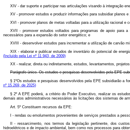
XIV - dar suporte e participar nas articulações visando à integração en
XV - promover estudos e produzir informações para subsidiar planos e 
XVI - promover planos de metas voltadas para a utilização racional e 
XVII - promover estudos voltados para programas de apoio para a 
necessários para a expansão do setor energético; e
XVIII - desenvolver estudos para incrementar a utilização de carvão mi
XIX - elaborar e publicar estudos de inventário do potencial de energ
(Incluído pela Lei nº 11.943, de 2009)
XX - realizar, direta ou indiretamente, estudos, levantamentos, proj
Parágrafo único. Os estudos e pesquisas desenvolvidos pela EPE subsi
§ 1º
Os estudos e pesquisas desenvolvidos pela EPE subsidiarão a for
nº 15.269, de 2025)
§ 2º A EPE poderá, a critério do Poder Executivo, realizar os estudo
demais atos administrativos necessários às licitações dos sistemas de ar
Art. 5º Constituem recursos da EPE:
I - rendas ou emolumentos provenientes de serviços prestados a pessoas
II - ressarcimento, nos termos da legislação pertinente, dos custos
hidroelétricos e de impacto ambiental, bem como nos processos para obten