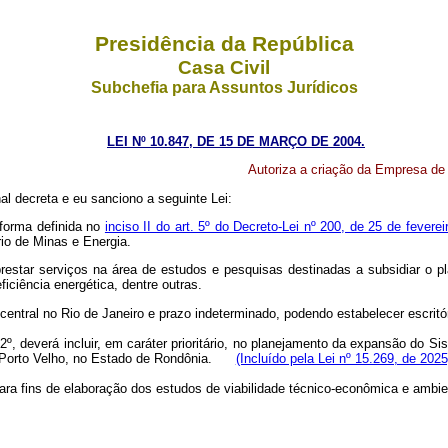
Presidência da República
Casa Civil
Subchefia para Assuntos Jurídicos
LEI Nº 10.847, DE 15 DE MARÇO DE 2004.
Autoriza a criação da Empresa de
l decreta e eu sanciono a seguinte Lei:
 forma definida no
inciso II do art. 5º do Decreto-Lei nº 200, de 25 de fevere
io de Minas e Energia.
estar serviços na área de estudos e pesquisas destinadas a subsidiar o pla
ficiência energética, dentre outras.
io central no Rio de Janeiro e prazo indeterminado, podendo estabelecer escr
2º, deverá incluir, em caráter prioritário, no planejamento da expansão do S
e Porto Velho, no Estado de Rondônia.
(Incluído pela Lei nº 15.269, de 2025
para fins de elaboração dos estudos de viabilidade técnico-econômica e ambie