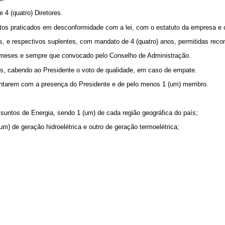
e 4 (quatro) Diretores.
atos praticados em desconformidade com a lei, com o estatuto da empresa e 
s, e respectivos suplentes, com mandato de 4 (quatro) anos, permitidas rec
s) meses e sempre que convocado pelo Conselho de Administração.
es, cabendo ao Presidente o voto de qualidade, em caso de empate.
 contarem com a presença do Presidente e de pelo menos 1 (um) membro.
ssuntos de Energia, sendo 1 (um) de cada região geográfica do país;
(um) de geração hidroelétrica e outro de geração termoelétrica;