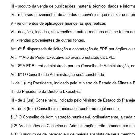
III - produto da venda de publicações, material técnico, dados e inform
IV - recursos provenientes de acordos e convênios que realizar com ent
V - rendimentos de aplicações financeiras que realizar;
VI - doações, legados, subvenções e outros recursos que lhe forem dest
VII - rendas provenientes de outras fontes.
Art. 6º É dispensada de licitação a contratação da EPE por órgãos ou e
Art. 7º Ato do Poder Executivo aprovará o estatuto da EPE.
Art. 8º A EPE será administrada por um Conselho de Administração, c
Art. 9º O Conselho de Administração será constituído:
I - de 1 (um) Presidente, indicado pelo Ministro de Estado de Minas e E
II - do Presidente da Diretoria Executiva;
III - de 1 (um) Conselheiro, indicado pelo Ministro de Estado do Plan
IV - de 3 (três) Conselheiros, indicados conforme regulamento.
§ 1º O Conselho de Administração reunir-se-á, ordinariamente, a cada
§ 2º As decisões do Conselho de Administração serão tomadas por mai
§ 3º O quorum de deliberação é o de maioria absoluta de seus membro