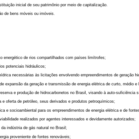
tituição inicial de seu patrimônio por meio de capitalização.
ção de bens móveis ou imóveis.
nto energético de rios compartilhados com países limítrofes;
os potenciais hidráulicos;
e hídrica necessárias às licitações envolvendo empreendimentos de geração hi
de expansão da geração e transmissão de energia elétrica de curto, médio e 
eserva e produção de hidrocarbonetos no Brasil, visando à auto-suficiência s
e oferta de petróleo, seus derivados e produtos petroquímicos;
ica e socioambiental para os empreendimentos de energia elétrica e de fonte
iabilidade realizados por agentes interessados e devidamente autorizados;
 da indústria de gás natural no Brasil;
nergia proveniente de fontes renováveis;