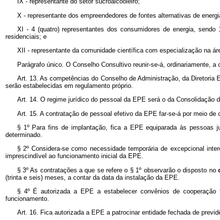
IX - representante do setor sucroalcooleiro;
X - representante dos empreendedores de fontes alternativas de energi
XI - 4 (quatro) representantes dos consumidores de energia, sendo 
residenciais; e
XII - representante da comunidade científica com especialização na ár
Parágrafo único. O Conselho Consultivo reunir-se-á, ordinariamente, a
Art. 13. As competências do Conselho de Administração, da Diretoria 
serão estabelecidas em regulamento próprio.
Art. 14. O regime jurídico do pessoal da EPE será o da Consolidação d
Art. 15. A contratação de pessoal efetivo da EPE far-se-á por meio de
§ 1º Para fins de implantação, fica a EPE equiparada às pessoas ju
determinado.
§ 2º Considera-se como necessidade temporária de excepcional inter
imprescindível ao funcionamento inicial da EPE.
§ 3º As contratações a que se refere o § 1º observarão o disposto no
(trinta e seis) meses, a contar da data da instalação da EPE.
§ 4º É autorizada a EPE a estabelecer convênios de cooperação téc
funcionamento.
Art. 16. Fica autorizada a EPE a patrocinar entidade fechada de previd