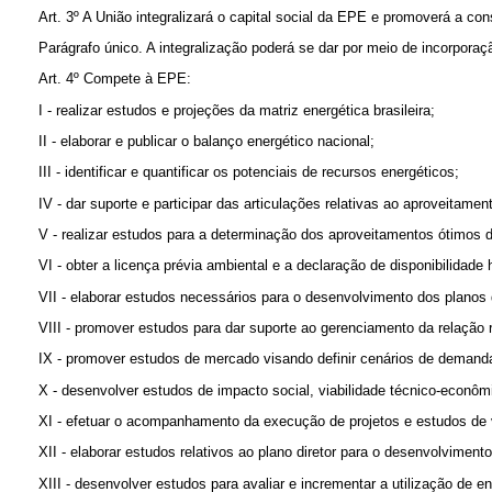
Art. 3º A União integralizará o capital social da EPE e promoverá a cons
Parágrafo único. A integralização poderá se dar por meio de incorpora
Art. 4º Compete à EPE:
I - realizar estudos e projeções da matriz energética brasileira;
II - elaborar e publicar o balanço energético nacional;
III - identificar e quantificar os potenciais de recursos energéticos;
IV - dar suporte e participar das articulações relativas ao aproveitame
V - realizar estudos para a determinação dos aproveitamentos ótimos d
VI - obter a licença prévia ambiental e a declaração de disponibilidad
VII - elaborar estudos necessários para o desenvolvimento dos planos 
VIII - promover estudos para dar suporte ao gerenciamento da relação r
IX - promover estudos de mercado visando definir cenários de demanda 
X - desenvolver estudos de impacto social, viabilidade técnico-econôm
XI - efetuar o acompanhamento da execução de projetos e estudos de v
XII - elaborar estudos relativos ao plano diretor para o desenvolvimento
XIII - desenvolver estudos para avaliar e incrementar a utilização de e