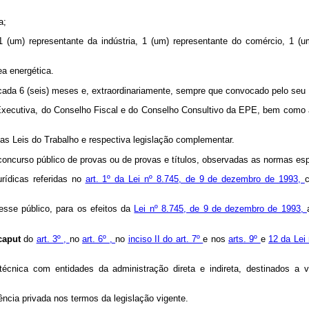
a;
1 (um) representante da indústria, 1 (um) representante do comércio, 1 (u
ea energética.
 cada 6 (seis) meses e, extraordinariamente, sempre que convocado pelo seu 
Executiva, do Conselho Fiscal e do Conselho Consultivo da EPE, bem como as
as Leis do Trabalho e respectiva legislação complementar.
 concurso público de provas ou de provas e títulos, observadas as normas es
rídicas referidas no
art. 1º da Lei nº 8.745, de 9 de dezembro de 1993,
esse público, para os efeitos da
Lei nº 8.745, de 9 de dezembro de 1993,
caput
do
art. 3º ,
no
art. 6º ,
no
inciso II do art. 7º
e nos
arts. 9º
e
12 da Lei
nica com entidades da administração direta e indireta, destinados a via
ência privada nos termos da legislação vigente.