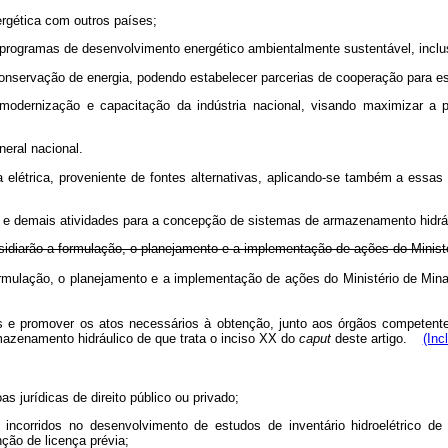
ergética com outros países;
programas de desenvolvimento energético ambientalmente sustentável, inclusi
conservação de energia, podendo estabelecer parcerias de cooperação para es
modernização e capacitação da indústria nacional, visando maximizar a 
neral nacional.
ia elétrica, proveniente de fontes alternativas, aplicando-se também a essa
etos e demais atividades para a concepção de sistemas de armazenamento hid
diarão a formulação, o planejamento e a implementação de ações do Ministéri
mulação, o planejamento e a implementação de ações do Ministério de Mina
s e promover os atos necessários à obtenção, junto aos órgãos competentes
mazenamento hidráulico de que trata o inciso XX do
caput
deste artigo.
(Inc
 jurídicas de direito público ou privado;
 incorridos no desenvolvimento de estudos de inventário hidroelétrico de
ção de licença prévia;