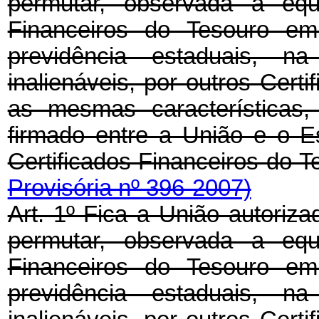
permutar, observada a equi
Financeiros do Tesouro em
previdência estaduais, n
inalienáveis, por outros Cert
as mesmas características,
firmado entre a União e o E
Certificados Financeiros do 
Provisória nº 396-2007)
Art. 1º Fica a União autoriz
permutar, observada a equi
Financeiros do Tesouro em
previdência estaduais, n