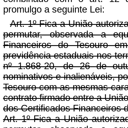
promulgo a seguinte Lei:
Art. 1º Fica a União autori
permutar, observada a equi
Financeiros do Tesouro em
previdência estaduais nos ter
nº 1.868-20, de 26 de out
nominativos e inalienáveis, po
Tesouro com as mesmas carac
contrato firmado entre a Uniã
dos Certificados Financeiros 
Art. 1º Fica a União autoriz