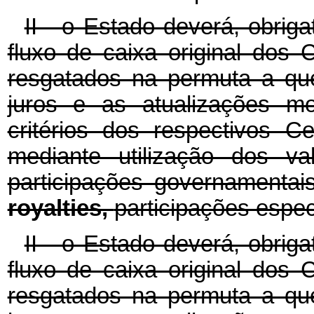
II - o Estado deverá, obrig
fluxo de caixa original dos 
resgatados na permuta a que 
juros e as atualizações m
critérios dos respectivos Ce
mediante utilização dos va
participações governamentai
royalties,
participações espe
II - o Estado deverá, obrig
fluxo de caixa original dos 
resgatados na permuta a que 