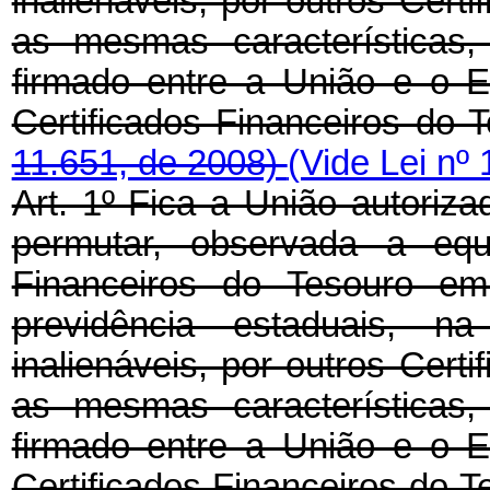
inalienáveis, por outros Cert
as mesmas características,
firmado entre a União e o 
Certificados Financeiros do 
11.651, de 2008)
(Vide Lei nº
Art. 1º Fica a União autoriz
permutar, observada a equi
Financeiros do Tesouro em
previdência estaduais, n
inalienáveis, por outros Cert
as mesmas características,
firmado entre a União e o 
Certificados Financeiros do 