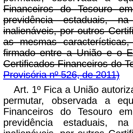
Financeiros do Tesouro em
previdência estaduais, n
inalienáveis, por outros Cert
as mesmas características,
firmado entre a União e o 
Certificados Financeiros do 
Provisória nº 526, de 2011)
Art. 1º Fica a União autori
permutar, observada a equi
Financeiros do Tesouro em
previdência estaduais, n