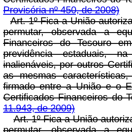
Provisória nº 450, de 2008)
Art. 1º Fica a União autori
permutar, observada a equi
Financeiros do Tesouro em
previdência estaduais, n
inalienáveis, por outros Cert
as mesmas características,
firmado entre a União e o 
Certificados Financeiros do 
11.943, de 2009)
Art. 1º Fica a União autori
permutar, observada a equi