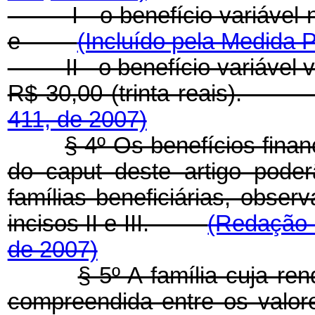
I - o benefício variável
e
(Incluído pela Medida P
II - o benefício variável
R$ 30,00 (trinta reais)
411, de 2007)
§ 4º Os benefícios financ
do caput deste artigo pode
famílias beneficiárias, obser
incisos II e III.
(Redação 
de 2007)
§ 5º A família cuja ren
compreendida entre os valor