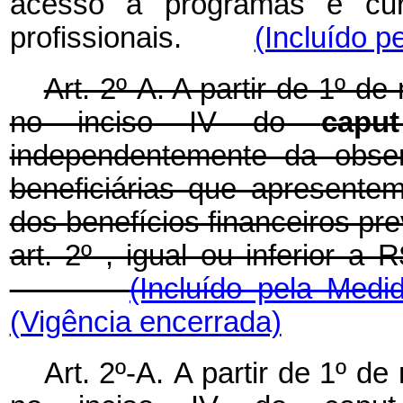
acesso a programas e cur
profissionais.
(Incluído p
Art. 2º-A. A partir de 1º d
no inciso IV do
cap
independentemente da obser
beneficiárias que apresente
dos benefícios financeiros prev
art. 2º , igual ou inferior a
(Incluído pela Medi
(Vigência encerrada)
Art. 2º-A.
A partir de 1º de