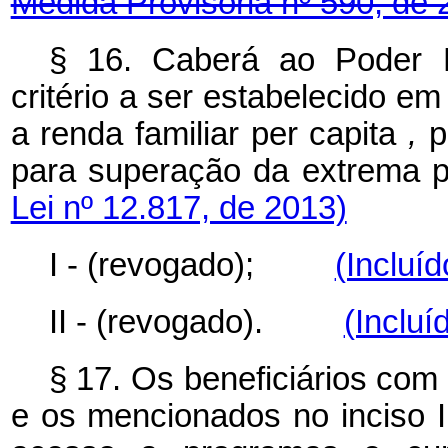
Medida Provisória nº 590, de 
§ 16. Caberá ao Poder E
critério a ser estabelecido em 
a renda familiar
per capita
,
p
para superação da extr
Lei nº 12.817, de 2013)
I - (revogado);
(Incluí
II - (revogado).
(Incluí
§ 17. Os beneficiários com 
e os mencionados no inciso I