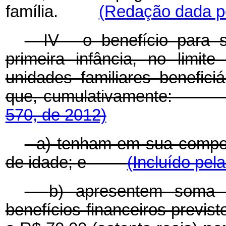
família.
(Redação dada pe
IV - o benefício para
primeira infância, no limit
unidades familiares benefic
que, cumulativamente
570, de 2012)
a) tenham em sua compos
de idade; e
(Incluído pel
b) apresentem soma 
benefícios financeiros previsto