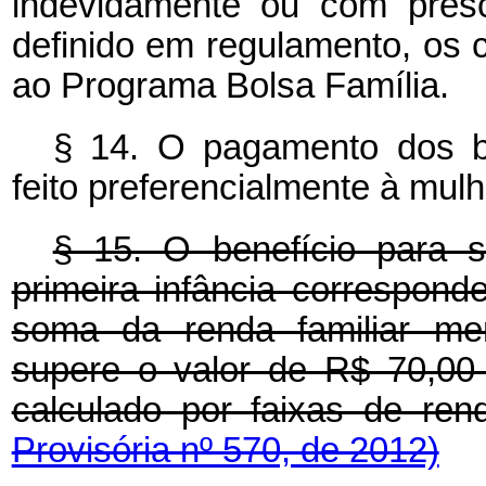
indevidamente ou com pres
definido em regulamento, os 
ao Programa Bolsa Família.
§ 14. O pagamento dos be
feito preferencialmente à mul
§ 15. O benefício para 
primeira infância correspond
soma da renda familiar men
supere o valor de R$ 70,00 
calculado por faixas de re
Provisória nº 570, de 2012)