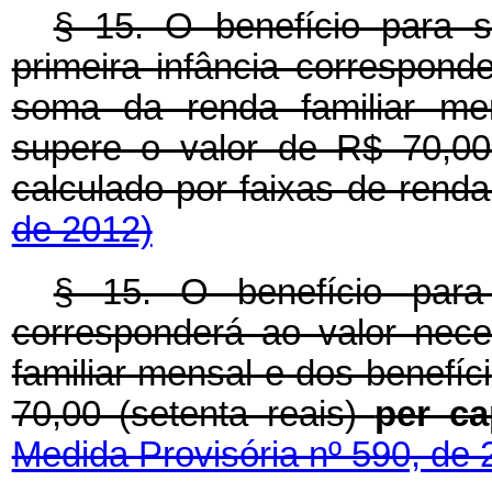
§ 15. O benefício para 
primeira infância correspond
soma da renda familiar men
supere o valor de R$ 70,00
calculado por faixas de 
de 2012)
§ 15. O benefício para
corresponderá ao valor nec
familiar mensal e dos benefíc
70,00 (setenta reais)
per ca
Medida Provisória nº 590, de 