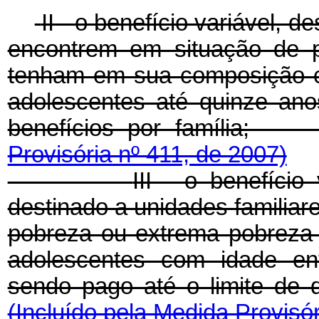
II -
o benefício variável, d
encontrem em situação de 
tenham em sua composição c
adolescentes até quinze ano
benefícios por famí
Provisória nº 411, de 2007)
III - o benefício
destinado a unidades familia
pobreza ou extrema pobreza
adolescentes com idade en
sendo pago até o limite de d
(Incluído pela Medida Provisór