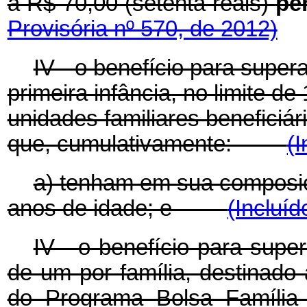
a R$ 70,00 (setenta reais)
pe
Provisória nº 570, de 2012)
IV - o benefício para supe
primeira infância, no limite de
unidades familiares beneficiá
que, cumulativamente:
(I
a) tenham em sua composiçã
anos de idade; e
(Incluíd
IV - o benefício para supe
de um por família, destinado 
do Programa Bolsa Famí