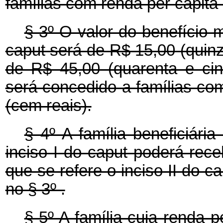
famílias com renda per capita 
§ 3º O valor do benefício m
caput será de R$ 15,00 (quinze 
de R$ 45,00 (quarenta e cinc
será concedido a famílias co
(cem reais).
§ 4º A família beneficiári
inciso I do caput poderá rece
que se refere o inciso II do c
no § 3º .
§ 5º A família cuja renda 