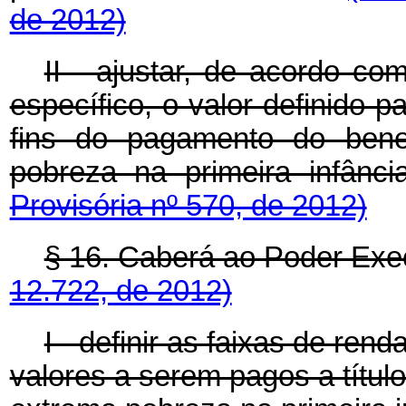
de 2012)
II - ajustar, de acordo co
específico, o valor definido p
fins do pagamento do bene
pobreza na primeira 
Provisória nº 570, de 2012)
§ 16. Caberá ao Poder 
12.722, de 2012)
I - definir as faixas de rend
valores a serem pagos a títul