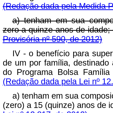
(Redação dada pela Medida Pr
a) tenham em sua compos
zero a quinze anos de id
Provisória nº 590, de 2012)
IV - o benefício para supe
de um por família, destinado 
do Programa Bolsa Famí
(Redação dada pela Lei nº 12
a) tenham em sua composiç
(zero) a 15 (quinze) anos de 