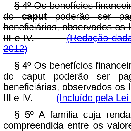
§ 4º Os benefícios financeiro
do
caput
poderão ser pa
beneficiárias, observados os li
III e IV.
(Redação dada
2012)
§ 4º Os benefícios financeiro
do
caput
poderão ser pag
beneficiárias, observados os li
III e IV.
(Incluído pela Lei
§ 5º A família cuja renda
compreendida entre os valor