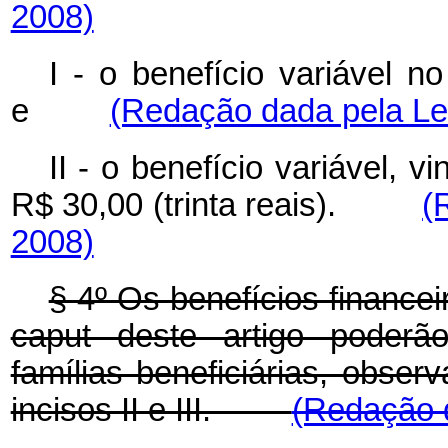
2008)
I - o benefício variável n
e
(Redação dada pela Lei
II - o benefício variável, 
R$ 30,00 (trinta reais).
(
2008)
§ 4º Os benefícios financeiro
caput deste artigo poderã
famílias beneficiárias, obser
incisos II e III.
(Redação d