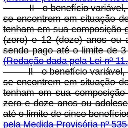
II - o benefício variáve
se encontrem em situação d
tenham em sua composição ges
(zero) e 12 (doze) anos ou 
sendo pago até o limite de
(Redação dada pela Lei nº 11
II - o benefício variáve
se encontrem em situação d
tenham em sua composição ge
zero e doze anos ou adolesc
até o limite de cinco benef
pela Medida Provisória nº 535