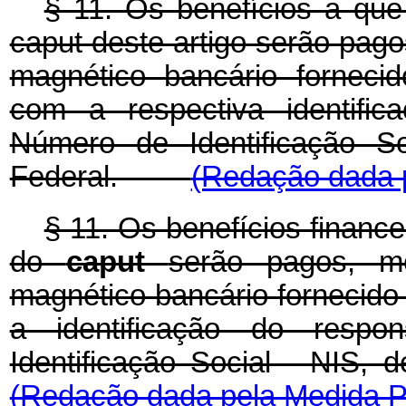
§ 11. Os benefícios a que 
caput deste artigo serão pag
magnético bancário forneci
com a respectiva identific
Número de Identificação S
Federal.
(Redação dada p
§ 11. Os benefícios financeir
do
caput
serão pagos, m
magnético bancário fornecid
a identificação do resp
Identificação Social - NIS,
(Redação dada pela Medida Pr