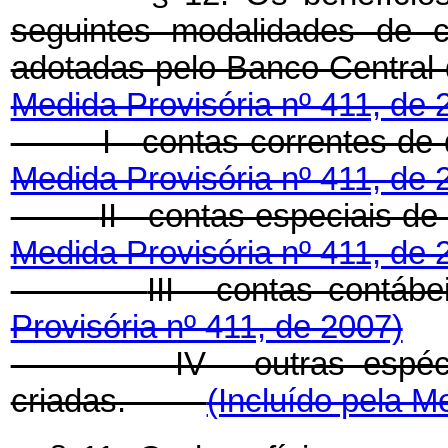
seguintes modalidades de c
adotadas pelo Banco Centr
Medida Provisória nº 411, de 
I - contas-correntes 
Medida Provisória nº 411, de 
II - contas especiais
Medida Provisória nº 411, de 
III - contas co
Provisória nº 411, de 2007)
IV - outras espé
criadas.
(Incluído pela M