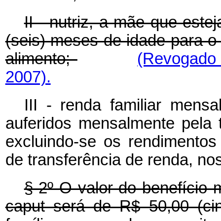
II - nutriz, a mãe que est
(seis) meses de idade para o q
alimento;
(Revogado 
2007).
III - renda familiar mens
auferidos mensalmente pela 
excluindo-se os rendimentos
de transferência de renda, no
§ 2º O valor do benefício 
caput será de R$ 50,00 (ci