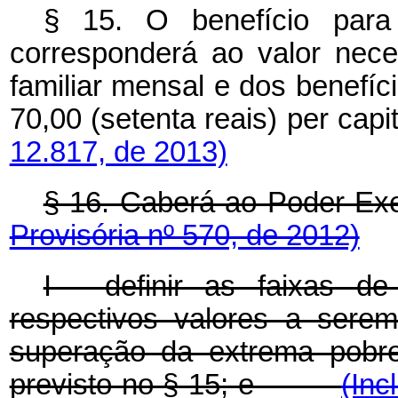
§ 15. O benefício para
corresponderá ao valor nec
familiar mensal e dos benefíc
70,00 (setenta reais)
per capi
12.817, de 2013)
§ 16. Caberá ao Poder Ex
Provisória nº 570, de 2012)
I - definir as faixas de
respectivos valores a serem
superação da extrema pobre
previsto no § 15; e
(Inc