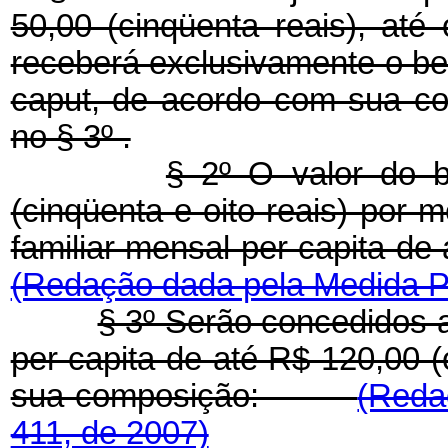
50,00 (cinqüenta reais), até
receberá exclusivamente o bene
caput, de acordo com sua com
no § 3º .
§ 2º O valor do b
(cinqüenta e oito reais) por 
familiar mensal per capita 
(Redação dada pela Medida Pr
§ 3º Serão concedidos a
per capita de até R$ 120,00 (
sua composição:
(Reda
411, de 2007)