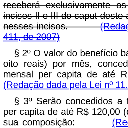
receberá exclusivamente os
incisos II e III do caput deste
nesses incisos.
(Redaç
411, de 2007)
§ 2º O valor do benefício 
oito reais) por mês, conced
mensal per capita de at
(Redação dada pela Lei nº 11
§ 3º Serão concedidos a f
per capita de até R$ 120,00 (
sua composição:
(Re