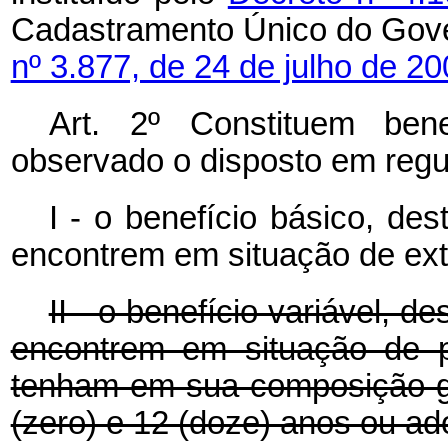
Cadastramento Único do Gover
nº 3.877, de 24 de julho de 20
Art. 2º Constituem bene
observado o disposto em reg
I - o benefício básico, de
encontrem em situação de ex
II - o benefício variável, d
encontrem em situação de 
tenham em sua composição ges
(zero) e 12 (doze) anos ou ad