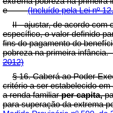
extrema pobreza na primeira i
e
(Incluído pela Lei nº 1
II - ajustar, de acordo com 
específico, o valor definido pa
fins do pagamento do benefíc
pobreza na primeira infân
2012)
§ 16. Caberá ao Poder Exec
critério a ser estabelecido em 
a renda familiar
per capita,
pa
para superação da extrem