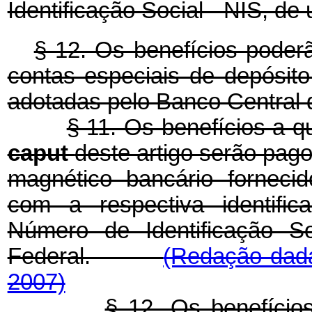
Identificação Social - NIS, d
§ 12. Os benefícios poder
contas especiais de depósito
adotadas pelo Banco Central d
§ 11. Os benefícios a que
caput
deste artigo serão pag
magnético bancário forneci
com a respectiva identifi
Número de Identificação S
Federal.
(Redação dada
2007)
§ 12. Os benefício