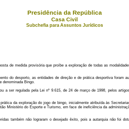
Presidência da República
Casa Civil
Subchefia para Assuntos Jurídicos
sta de medida provisória que proíbe a exploração de todas as modalidade
nto do desporto, as entidades de direção e de prática desportiva foram aut
de denominada Bingo.
u a ser regulada pela Lei nº
9.615, de 24 de março de 1998, pelos artigo
prática da exploração do jogo de bingo, inicialmente atribuída às Secretari
ão Ministério do Esporte e Turismo, em face de ineficiência da administra
sferidas também não lograram o desejado êxito, pois a autarquia não foi d