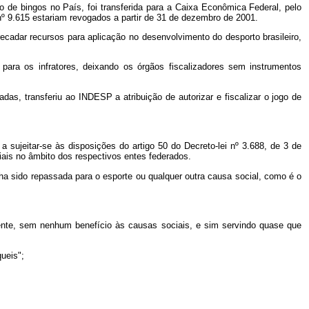
o de bingos no País, foi transferida para a Caixa Econômica Federal, pelo
i nº 9.615 estariam revogados a partir de 31 de dezembro de 2001.
ecadar recursos para aplicação no desenvolvimento do desporto brasileiro,
 para os infratores, deixando os órgãos fiscalizadores sem instrumentos
das, transferiu ao INDESP a atribuição de autorizar e fiscalizar o jogo de
 sujeitar-se às disposições do artigo 50 do Decreto-lei nº
3.688, de 3 de
iais no âmbito dos respectivos entes federados.
ha sido repassada para o esporte ou qualquer outra causa social, como é o
mente, sem nenhum benefício às causas sociais, e sim servindo quase que
ueis";