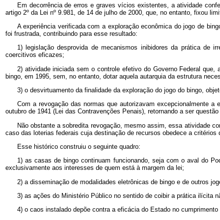
Em decorrência de erros e graves vícios existentes, a atividade conf
artigo 2º da Lei nº 9.981, de 14 de julho de 2000, que, no entanto, fixou li
A experiência verificada com a exploração econômica do jogo de bingo
foi frustrada, contribuindo para esse resultado:
1) legislação desprovida de mecanismos inibidores da prática de ir
coercitivos eficazes;
2) atividade iniciada sem o controle efetivo do Governo Federal que, 
bingo, em 1995, sem, no entanto, dotar aquela autarquia da estrutura nece
3) o desvirtuamento da finalidade da exploração do jogo do bingo, obje
Com a revogação das normas que autorizavam excepcionalmente a explo
outubro de 1941 (Lei das Contravenções Penais), retornando a ser questão a
Não obstante a sobredita revogação, mesmo assim, essa atividade cont
caso das loterias federais cuja destinação de recursos obedece a critérios 
Esse histórico construiu o seguinte quadro:
1) as casas de bingo continuam funcionando, seja com o aval do Pod
exclusivamente aos interesses de quem está à margem da lei;
2) a disseminação de modalidades eletrônicas de bingo e de outros jo
3) as ações do Ministério Público no sentido de coibir a prática ilícita
4) o caos instalado depõe contra a eficácia do Estado no cumprimento 