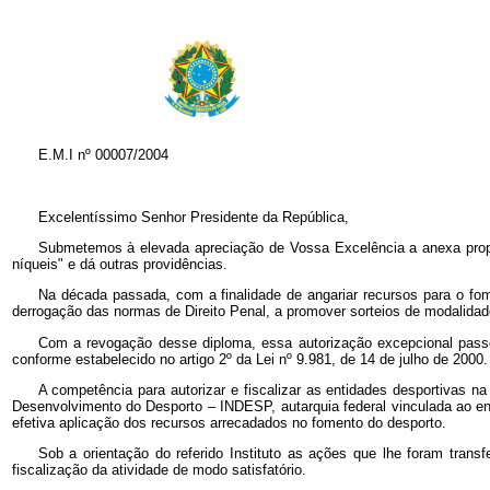
E.M.I nº
00007/2004
Excelentíssimo Senhor Presidente da República,
Submetemos à elevada apreciação de Vossa Excelência a anexa propo
níqueis" e dá outras providências.
Na década passada, com a finalidade de angariar recursos para o fome
derrogação das normas de Direito Penal, a promover sorteios de modalida
Com a revogação desse diploma, essa autorização excepcional passo
conforme estabelecido no artigo 2º
da Lei nº
9.981, de 14 de julho de 2000.
A competência para autorizar e fiscalizar as entidades desportivas na 
Desenvolvimento do Desporto – INDESP, autarquia federal vinculada ao ent
efetiva aplicação dos recursos arrecadados no fomento do desporto.
Sob a orientação do referido Instituto as ações que lhe foram tran
fiscalização da atividade de modo satisfatório.