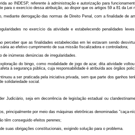
erida ao INDESP, referente à administração e autorização para funcionament
mite para o exercício dessa atribuição, ao dispor que os artigos 59 a 81 da Le
, mediante derrogação das normas de Direito Penal, com a finalidade de arr
regularidades no exercício da atividade e estabelecendo penalidades leves
ao perceber que as finalidades estabelecidas em lei estavam sendo desvirtua
ssária ao efetivo cumprimento de sua missão fiscalizadora e controladora;
to de inúmeras denúncias de irregularidades.
ração do bingo, como modalidade de jogo de azar, dita atividade voltou a
feta à segurança pública, cuja responsabilidade é atribuída aos órgãos polic
inuou a ser praticada pela iniciativa privada, sem que parte dos ganhos ten
de solidariedade social.
er Judiciário, seja em decorrência de legislação estadual ou clandestina
gos, principalmente por meio das máquinas eletrônicas denominadas "caça-níq
 não têm conseguido efeitos perenes;
de suas obrigações constitucionais, exigindo solução para o problema.