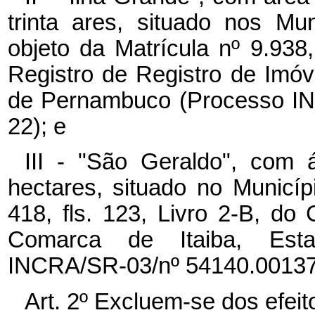
trinta ares, situado nos Mu
objeto da Matrícula nº 9.938,
Registro de Registro de Imó
de Pernambuco (Processo IN
22); e
III - "São Geraldo", com 
hectares, situado no Municípi
418, fls. 123, Livro 2-B, do
Comarca de Itaiba, Est
INCRA/SR-03/nº 54140.00137
Art. 2º Excluem-se dos efei