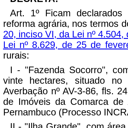
Art. 1º Ficam declarados 
reforma agrária, nos termos 
20, inciso VI, da Lei nº 4.50
Lei nº 8.629, de 25 de feve
rurais:
I - "Fazenda Socorro", com
vinte hectares, situado no
Averbação nº AV-3-86, fls. 24
de Imóveis da Comarca de A
Pernambuco (Processo INCRA
II - "Ilha Grande", com área