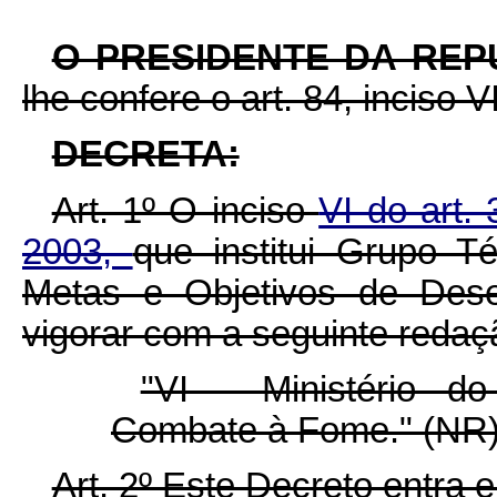
O PRESIDENTE DA REP
lhe confere o art. 84, inciso V
DECRETA:
Art. 1º O inciso
VI do art.
2003,
que institui Grupo 
Metas e Objetivos de Dese
vigorar com a seguinte redaç
"VI - Ministério d
Combate à Fome." (NR
Art. 2º Este Decreto entra 