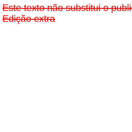
Este texto não substitui o pu
Edição extr
a