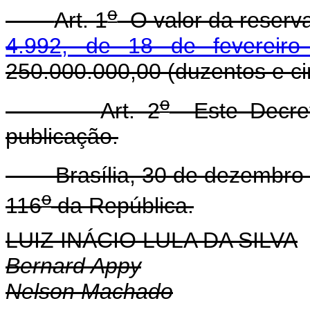
o
Art. 1
O valor da reserv
4.992, de 18 de fevereir
250.000.000,00 (duzentos e ci
o
Art. 2
Este Decret
publicação.
Brasília, 30 de dezembro 
o
116
da República.
LUIZ INÁCIO LULA DA SILVA
Bernard Appy
Nelson Machado