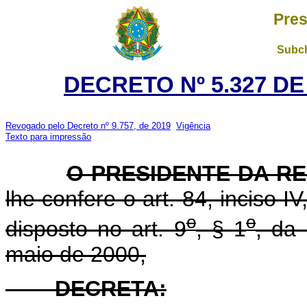
Pres
Subch
DECRETO Nº 5.327 DE
Revogado pelo Decreto nº 9.757, de 2019
Vigência
Texto para impressão
O PRESIDENTE DA R
lhe confere o art. 84, inciso I
o
o
disposto no art. 9
, § 1
, da
maio de 2000,
DECRETA: