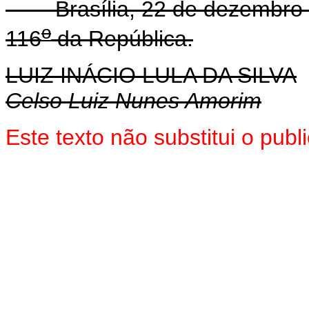
Brasília, 22 de dezembro 
o
116
da República.
LUIZ INÁCIO LULA DA SILVA
Celso Luiz Nunes Amorim
Este texto não substitui o pub