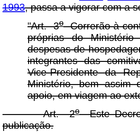
1993
, passa a vigorar com a s
o
"Art. 3
Correrão à cont
próprias do Ministéri
despesas de hospedagem
integrantes das comitiv
Vice-Presidente da Rep
Ministério, bem assim 
apoio, em viagem ao exte
o
Art. 2
Este Decret
publicação.