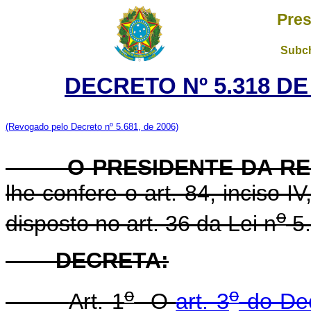
Pres
Subch
DECRETO Nº 5.318 DE
(Revogado pelo Decreto nº 5.681, de 2006)
O PRESIDENTE DA REP
lhe confere o art. 84, inciso I
o
disposto no art. 36 da Lei n
5.
DECRETA:
o
o
Art. 1
O
art. 3
do Dec