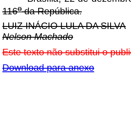
o
116
da República.
LUIZ INÁCIO LULA DA SILVA
Nelson Machado
Este texto não substitui o pub
Download para anexo