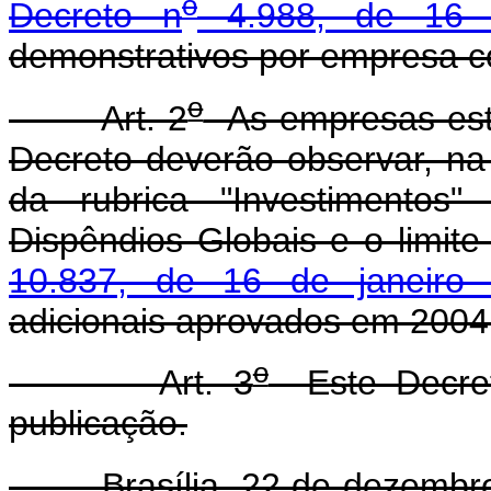
o
Decreto n
4.988, de 16 d
demonstrativos por empresa c
o
Art. 2
As empresas estat
Decreto deverão observar, na
da rubrica "Investimentos
Dispêndios Globais e o limit
10.837, de 16 de janeiro
adicionais aprovados em 2004
o
Art. 3
Este Decret
publicação.
Brasília, 22 de dezembro