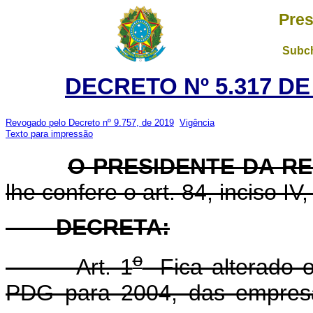
Pres
Subch
DECRETO Nº 5.317 DE
Revogado pelo Decreto nº 9.757, de 2019
Vigência
Texto para impressão
O PRESIDENTE DA R
lhe confere o art. 84, inciso IV
DECRETA:
o
Art. 1
Fica alterado o
PDG para 2004, das empresas