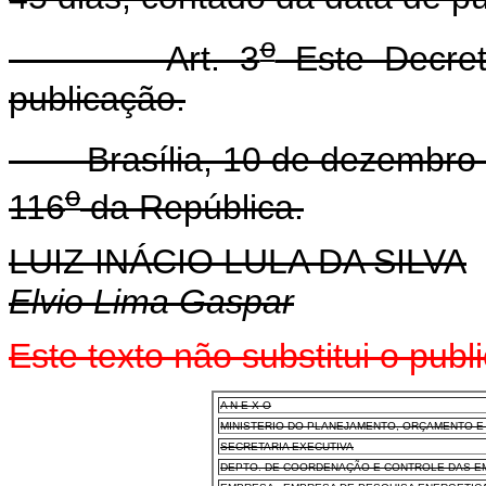
o
Art. 3
Este Decret
publicação.
Brasília, 10 de dezembro 
o
116
da República.
LUIZ INÁCIO LULA DA SILVA
Elvio Lima Gaspar
Este texto não substitui o pub
A N E X O
MINISTERIO DO PLANEJAMENTO, ORÇAMENTO E
SECRETARIA EXECUTIVA
DEPTO. DE COORDENAÇÃO E CONTROLE DAS EM