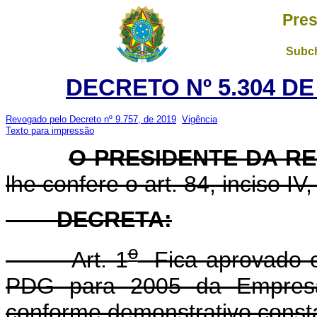
Pres
Subch
DECRETO Nº 5.304 DE
Revogado pelo Decreto nº 9.757, de 2019
Vigência
Texto para impressão
O PRESIDENTE DA R
lhe confere o art. 84, inciso IV
DECRETA:
o
Art. 1
Fica aprovado o
PDG para 2005 da Empresa
conforme demonstrativo const