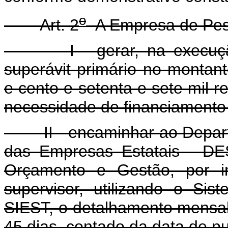
o
Art. 2
A Empresa de Pesq
I - gerar, na execução 
superávit primário no montan
e cento e setenta e sete mil re
necessidade de financiamento 
II - encaminhar ao Departa
das Empresas Estatais - DES
Orçamento e Gestão, por in
supervisor, utilizando o Si
SIEST, o detalhamento mensa
45 dias, contado da data de p