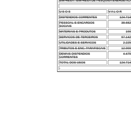
EMPRESA : EMPRESA DE PESQUISA ENERGETICA
U S O S
V A L O R
DISPENDIOS CORRENTES
124.714
PESSOAL E ENCARGOS
38.682
SOCIAIS
MATERIAIS E PRODUTOS
190
SERVICOS DE TERCEIROS
67.142
UTILIDADES E SERVICOS
2.225
TRIBUTOS E ENC. PARAFISCAIS
12.000
DEMAIS DISPENDIOS
4.475
CORRENTES
TOTAL DOS USOS
124.714