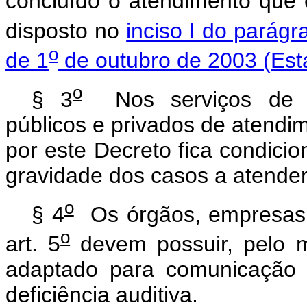
concluído o atendimento que
disposto no
inciso I do parágr
o
de 1
de outubro de 2003 (Esta
o
§ 3
Nos serviços de em
públicos e privados de atendim
por este Decreto fica condici
gravidade dos casos a atender
o
§ 4
Os órgãos, empresas e 
o
art. 5
devem possuir, pelo m
adaptado para comunicação 
deficiência auditiva.