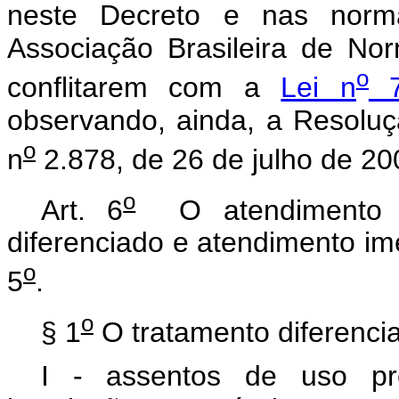
neste Decreto e nas norma
Associação Brasileira de N
o
conflitarem com a
Lei n
7
observando, ainda, a Resolu
o
n
2.878, de 26 de julho de 20
o
Art. 6
O atendimento pr
diferenciado e atendimento ime
o
5
.
o
§ 1
O tratamento diferenciad
I - assentos de uso pre