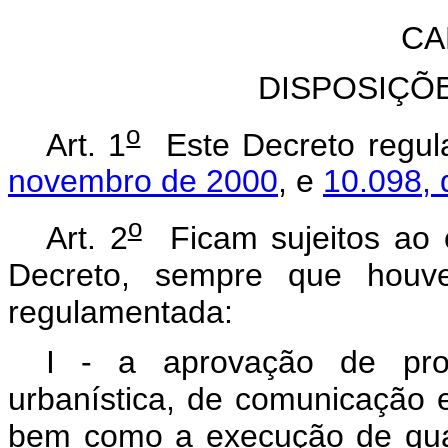
CA
DISPOSIÇÕ
o
Art. 1
Este Decreto regu
novembro de 2000
, e
10.098,
o
Art. 2
Ficam sujeitos ao 
Decreto, sempre que houve
regulamentada:
I - a aprovação de proj
urbanística, de comunicação e
bem como a execução de qua