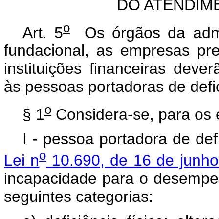
DO ATENDIM
o
Art. 5
Os órgãos da admini
fundacional, as empresas pre
instituições financeiras dever
às pessoas portadoras de defi
o
§ 1
Considera-se, para os e
I - pessoa portadora de def
o
Lei n
10.690, de 16 de junh
incapacidade para o desempe
seguintes categorias: