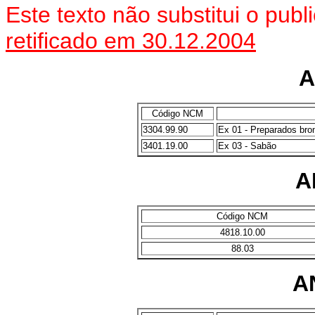
Este texto não substitui o pub
retificado em 30.12.2004
A
Código NCM
3304.99.90
Ex 01 - Preparados bro
3401.19.00
Ex 03 - Sabão
A
Código NCM
4818.10.00
88.03
A