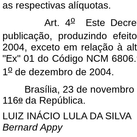
as respectivas alíquotas.
o
Art. 4
Este Decret
publicação, produzindo efeit
2004, exceto em relação à al
"Ex" 01 do Código NCM 6806.90
o
1
de dezembro de 2004.
Brasília, 23 de novembro 
o
116
da República.
LUIZ INÁCIO LULA DA SILVA
Bernard Appy