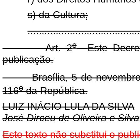
s) da Cultura;
.....................................
o
Art. 2
Este Decre
publicação.
Brasília, 5 de novembro 
o
116
da República.
LUIZ INÁCIO LULA DA SILVA
José Dirceu de Oliveira e Silva
Este texto não substitui o pub