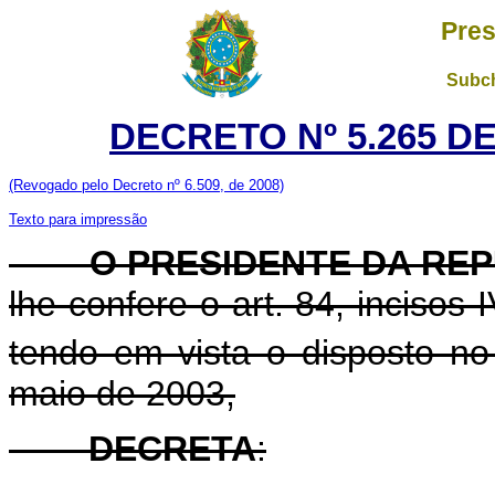
Pres
Subch
DECRETO Nº 5.265 D
(Revogado pelo Decreto nº 6.509, de 2008)
Texto para impressão
O PRESIDENTE DA REP
lhe confere o art. 84, incisos 
tendo em vista o disposto no 
maio de 2003,
DECRETA
: