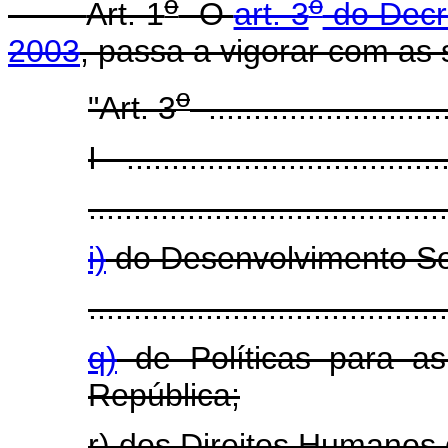
o
o
Art. 1
O
art. 3
do Decr
2003
, passa a vigorar com as 
o
"Art. 3
...........................
I - ...................................
........................................
i)
do Desenvolvimento So
........................................
q)
de Políticas para as
República;
r) dos Direitos Humanos 