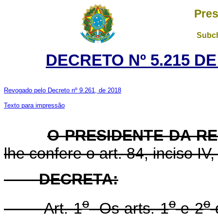
Pres
Subch
DECRETO Nº 5.215 DE
Revogado pelo Decreto nº 9.261, de 2018
Texto para impressão
O PRESIDENTE DA R
lhe confere o art. 84, inciso IV
DECRETA:
o
o
o
Art. 1
Os arts. 1
e 2