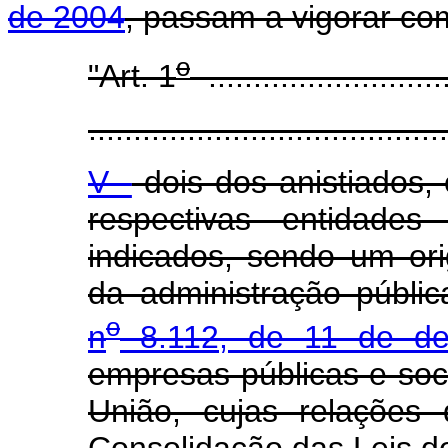
de 2004
, passam a vigorar co
o
"Art. 1
...........................
........................................
V -
dois dos anistiados,
respectivas entidades
indicados, sendo um ori
da administração públic
o
n
8.112, de 11 de de
empresas públicas e so
União, cujas relações
Consolidação das Leis d