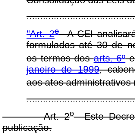
......................................
o
"Art. 2
A CEI analisará
formulados até 30 de n
os termos dos
arts. 6º
janeiro de 1999
, caben
aos atos administrativos r
......................................
o
Art. 2
Este Decret
publicação.