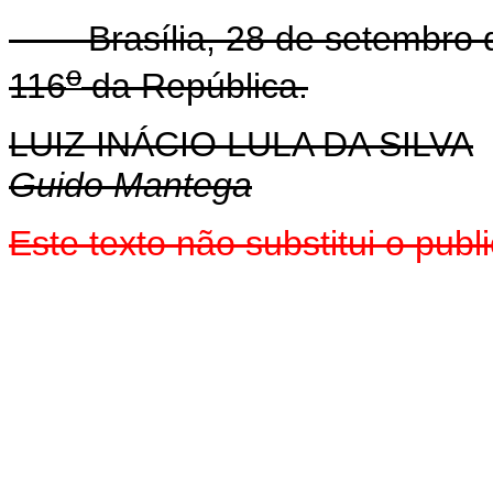
Brasília, 28 de setembro d
o
116
da República.
LUIZ INÁCIO LULA DA SILVA
Guido Mantega
Este texto não substitui o pu